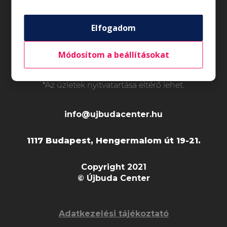
Rólunk
Állásajánlatok
Elfogadom
Általános nyitvatartás*
Módosítom a beállításokat
Hétfő - Szombat
10:00 - 20:00
Vasárnap
10:00 - 18:00
*Az üzletek nyitvatartása eltérő lehet.
info@ujbudacenter.hu
1117 Budapest, Hengermalom út 19-21.
Copyright 2021
© Újbuda Center
Adatkezelési tájékoztató