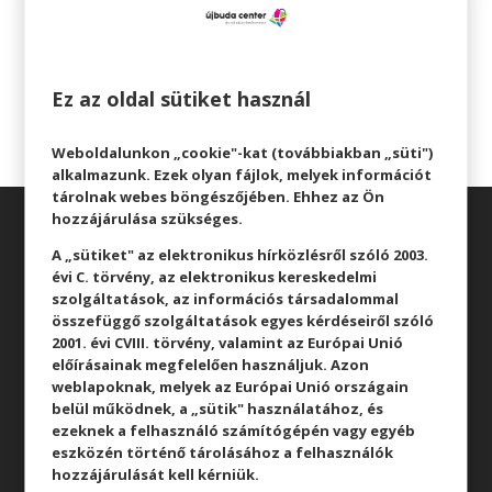
ÖSSZES AKCIÓ
Ez az oldal sütiket használ
Weboldalunkon „cookie"-kat (továbbiakban „süti")
alkalmazunk. Ezek olyan fájlok, melyek információt
tárolnak webes böngészőjében. Ehhez az Ön
hozzájárulása szükséges.
A „sütiket" az elektronikus hírközlésről szóló 2003.
évi C. törvény, az elektronikus kereskedelmi
szolgáltatások, az információs társadalommal
összefüggő szolgáltatások egyes kérdéseiről szóló
2001. évi CVIII. törvény, valamint az Európai Unió
Üzletek
előírásainak megfelelően használjuk. Azon
Akciók
weblapoknak, melyek az Európai Unió országain
belül működnek, a „sütik" használatához, és
Aktualitások
ezeknek a felhasználó számítógépén vagy egyéb
eszközén történő tárolásához a felhasználók
hozzájárulását kell kérniük.