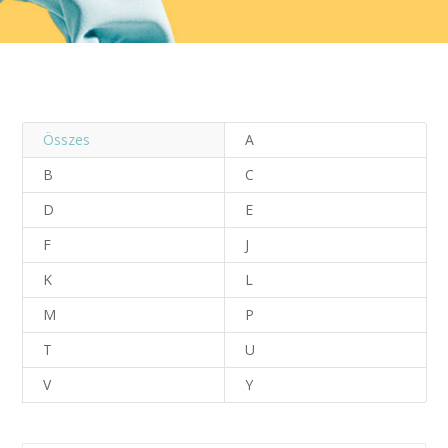
Összes
A
B
C
D
E
F
J
K
L
M
P
T
U
V
Y