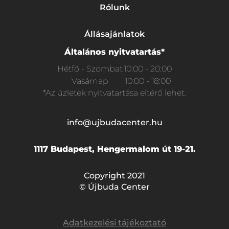
Rólunk
Állásajánlatok
Általános nyitvatartás*
Hétfő - Szombat
10:00 - 20:00
Vasárnap
10:00 - 18:00
*Az üzletek nyitvatartása eltérő lehet.
info@ujbudacenter.hu
1117 Budapest, Hengermalom út 19-21.
Copyright 2021
© Újbuda Center
Adatkezelési tájékoztató