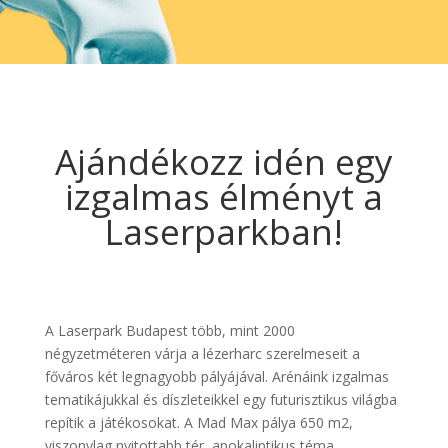
Ajándékozz idén egy
izgalmas élményt a
Laserparkban!
A Laserpark Budapest több, mint 2000
négyzetméteren várja a lézerharc szerelmeseit a
főváros két legnagyobb pályájával. Arénáink izgalmas
tematikájukkal és díszleteikkel egy futurisztikus világba
repítik a játékosokat. A Mad Max pálya 650 m2,
viszonylag nyitottabb tér, apokaliptikus téma,