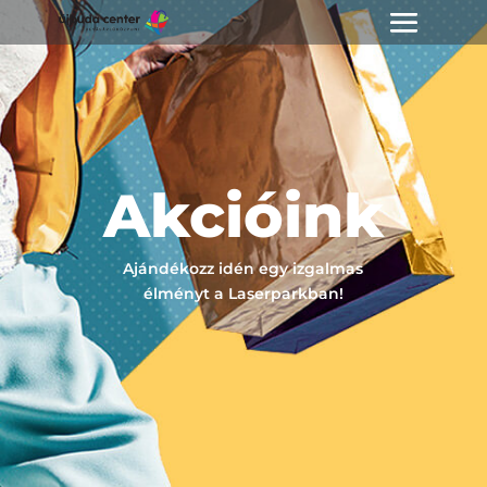
Akcióink
Ajándékozz idén egy izgalmas
élményt a Laserparkban!