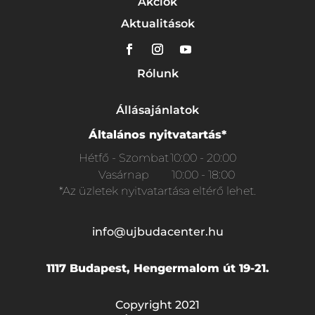
Akciók
Aktualitások
Rólunk
Állásajánlatok
Általános nyitvatartás*
Hétfő - Szombat
10:00 - 20:00
Vasárnap
10:00 - 18:00
*Az üzletek nyitvatartása eltérő lehet.
info@ujbudacenter.hu
1117 Budapest, Hengermalom út 19-21.
Copyright 2021