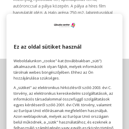
autóronccsal a pálya közepén. A pálya a híres film
hangulatát idézi. A Halo aréna 750 m2, labirintusokkal
tarkított pálya, amely az egyik legnépszerűbb
lövöldözős számítógépes játék, a Halo grafikai
elemeivel díszített játéktérrel várja a játék résztvevőit.
Ez az oldal sütiket használ
Weboldalunkon „cookie"-kat (továbbiakban „süti")
alkalmazunk. Ezek olyan fájlok, melyek információt
tárolnak webes böngészőjében. Ehhez az Ön
hozzájárulása szükséges.
A „sütiket" az elektronikus hírközlésről szóló 2003. évi C.
törvény, az elektronikus kereskedelmi szolgáltatások, az
információs társadalommal összefüggő szolgáltatások
egyes kérdéseiről szóló 2001. évi CVIII. törvény, valamint
az Európai Unió előírásainak megfelelően használjuk.
Azon weblapoknak, melyek az Európai Unió országain
belül működnek, a „sütik" használatához, és ezeknek a
felhasználó számítógépén vagy egyéb eszközén történő