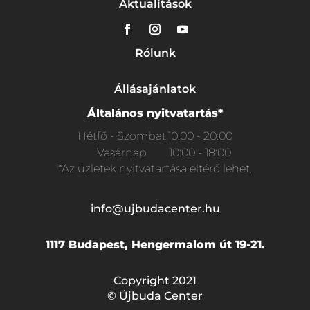
Aktualitások
Rólunk
Állásajánlatok
Általános nyitvatartás*
Hétfő - Szombat
10:00 - 20:00
Vasárnap
10:00 - 18:00
*Az üzletek nyitvatartása eltérő lehet.
info@ujbudacenter.hu
1117 Budapest, Hengermalom út 19-21.
Copyright 2021
© Újbuda Center