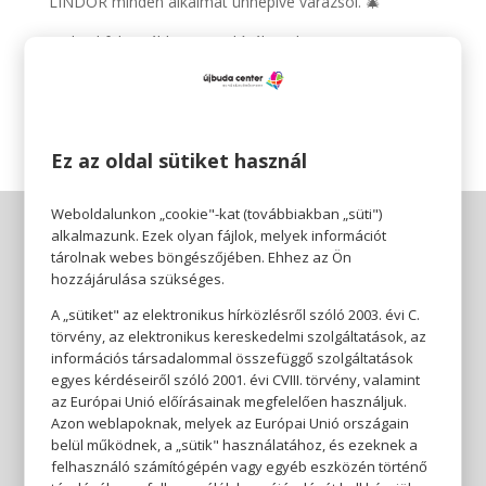
LINDOR minden alkalmat ünnepivé varázsol. 🎄
Fedezd fel további ünnepi kínálatunkat is az
ecofamily.hu oldalon – és találd meg az ünnepek igazi
ízeit! ✨
Ez az oldal sütiket használ
Weboldalunkon „cookie"-kat (továbbiakban „süti")
alkalmazunk. Ezek olyan fájlok, melyek információt
tárolnak webes böngészőjében. Ehhez az Ön
hozzájárulása szükséges.
A „sütiket" az elektronikus hírközlésről szóló 2003. évi C.
törvény, az elektronikus kereskedelmi szolgáltatások, az
információs társadalommal összefüggő szolgáltatások
egyes kérdéseiről szóló 2001. évi CVIII. törvény, valamint
az Európai Unió előírásainak megfelelően használjuk.
Azon weblapoknak, melyek az Európai Unió országain
belül működnek, a „sütik" használatához, és ezeknek a
felhasználó számítógépén vagy egyéb eszközén történő