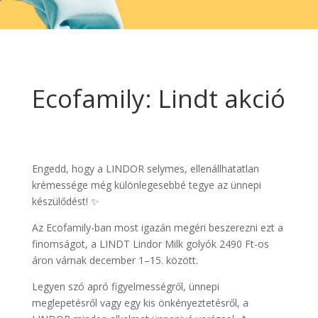
Ecofamily: Lindt akció
Engedd, hogy a LINDOR selymes, ellenállhatatlan
krémessége még különlegesebbé tegye az ünnepi
készülődést! ✨
Az Ecofamily-ban most igazán megéri beszerezni ezt a
finomságot, a LINDT Lindor Milk golyók 2490 Ft-os
áron várnak december 1–15. között.
Legyen szó apró figyelmességről, ünnepi
meglepetésről vagy egy kis önkényeztetésről, a