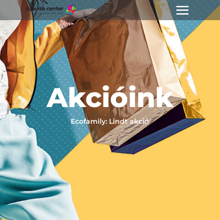
Akcióink
Ecofamily: Lindt akció