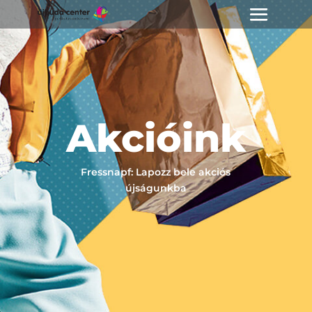
Akcióink
Fressnapf: Lapozz bele akciós
újságunkba