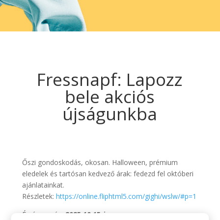
Fressnapf: Lapozz
bele akciós
újságunkba
Őszi gondoskodás, okosan. Halloween, prémium
eledelek és tartósan kedvező árak: fedezd fel októberi
ajánlatainkat.
Részletek:
https://online.fliphtml5.com/gighi/wslw/#p=1
Érvényesség:
2025.10.15-ig.