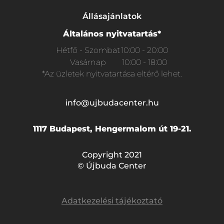
Állásajánlatok
Általános nyitvatartás*
Hétfő - Szombat
10:00 - 20:00
Vasárnap
10:00 - 18:00
*Az üzletek nyitvatartása eltérő lehet.
info@ujbudacenter.hu
1117 Budapest, Hengermalom út 19-21.
Copyright 2021
© Újbuda Center
Adatkezelési tájékoztató