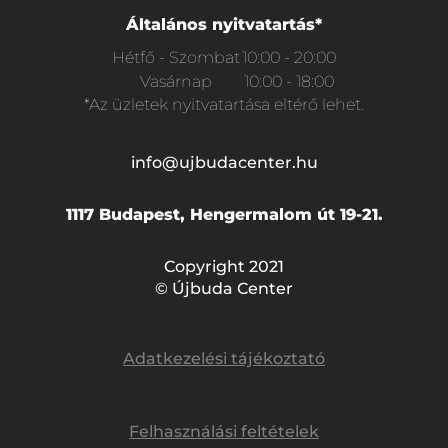
Általános nyitvatartás*
Hétfő - Szombat
10:00 - 20:00
Vasárnap
10:00 - 18:00
*Az üzletek nyitvatartása eltérő lehet.
info@ujbudacenter.hu
1117 Budapest, Hengermalom út 19-21.
Copyright 2021
© Újbuda Center
Adatkezelési tájékoztató
Felhasználási feltételek