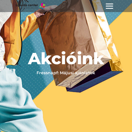
Akcióink
Fressnapf: Májusi ajánlatok