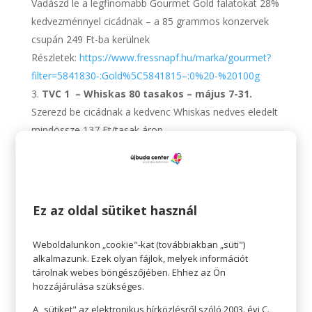
Vadászd le a legfinomabb Gourmet Gold falatokat 28%
kedvezménnyel cicádnak – a 85 grammos konzervek
csupán 249 Ft-ba kerülnek
Részletek:
https://www.fressnapf.hu/marka/gourmet?
filter=5841830-:Gold%5C5841815–:0%20-%20100g
TVC 1 – Whiskas 80 tasakos – május 7-31.
Szerezd be cicádnak a kedvenc Whiskas nedves eledelt
mindössze 137 Ft/tasak áron
Részletek:
https://www.fressnapf.hu/termekek/whiskas-
macska-tasak-mp-klasszikus-valogatas-80x85g
TVC 2 – Brit – Tartósan jó áron – május 5-től
Érzékenység? Allergiák? Gondoskodj kedvenced egyedi
Ez az oldal sütiket használ
étkezési igényeiről a BRIT prémium eledelekkel –
tartósan kedvező áron
Weboldalunkon „cookie"-kat (továbbiakban „süti")
Részletek:
https://www.fressnapf.hu/BRIT
alkalmazunk. Ezek olyan fájlok, melyek információt
tárolnak webes böngészőjében. Ehhez az Ön
hozzájárulása szükséges.
A „sütiket" az elektronikus hírközlésről szóló 2003. évi C.