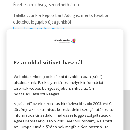
Érezhető minőség, szerethető áron.
Találkozzunk a Pepco-ban! Addig is: meríts további
ötleteket legújabb újságunkból!
https://pepco.hu/ujsagaink/
Az ajánlat 2024.07.11-től 2024.07.24-ig vagy a készlet
erejéig tart.
A termékek időszakosan érkeznek üzleteinkbe és
Ez az oldal sütiket használ
elérhetőségük üzletenként változhat.
Weboldalunkon „cookie"-kat (továbbiakban „süti")
alkalmazunk. Ezek olyan fájlok, melyek információt
tárolnak webes böngészőjében. Ehhez az Ön
hozzájárulása szükséges.
A „sütiket" az elektronikus hírközlésről szóló 2003. évi C.
törvény, az elektronikus kereskedelmi szolgáltatások, az
információs társadalommal összefüggő szolgáltatások
egyes kérdéseiről szóló 2001. évi CVIII. törvény, valamint
az Európai Unió előírásainak megfelelően használjuk.