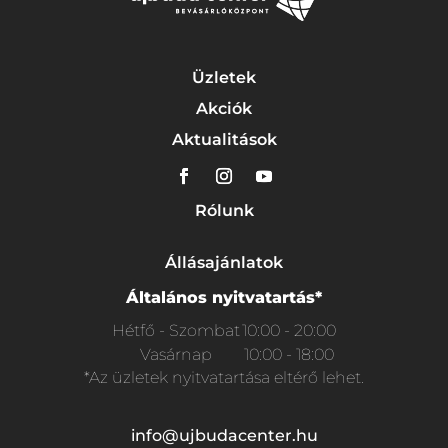
Üzletek
Akciók
Aktualitások
Rólunk
Állásajánlatok
Általános nyitvatartás*
Hétfő - Szombat
10:00 - 20:00
Vasárnap
10:00 - 18:00
*Az üzletek nyitvatartása eltérő lehet.
info@ujbudacenter.hu