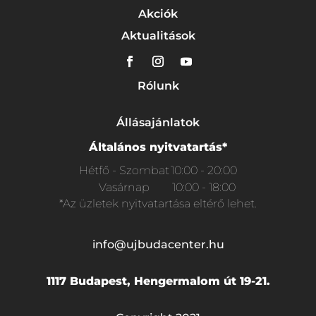
Akciók
Aktualitások
Rólunk
Állásajánlatok
Általános nyitvatartás*
Hétfő - Szombat
10:00 - 20:00
Vasárnap
10:00 - 18:00
*Az üzletek nyitvatartása eltérő lehet.
info@ujbudacenter.hu
1117 Budapest, Hengermalom út 19-21.