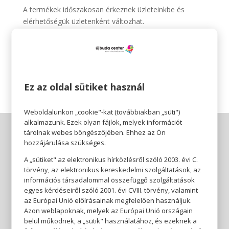
A termékek időszakosan érkeznek üzleteinkbe és
elérhetőségük üzletenként változhat.
Pepco 🧡
Érezhető minőség, szerethető áron.
Ez az oldal sütiket használ
Weboldalunkon „cookie"-kat (továbbiakban „süti")
alkalmazunk. Ezek olyan fájlok, melyek információt
tárolnak webes böngészőjében. Ehhez az Ön
hozzájárulása szükséges.
A „sütiket" az elektronikus hírközlésről szóló 2003. évi C.
törvény, az elektronikus kereskedelmi szolgáltatások, az
információs társadalommal összefüggő szolgáltatások
egyes kérdéseiről szóló 2001. évi CVIII. törvény, valamint
az Európai Unió előírásainak megfelelően használjuk.
Azon weblapoknak, melyek az Európai Unió országain
belül működnek, a „sütik" használatához, és ezeknek a