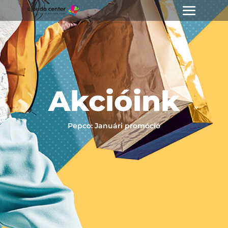
Akcióink
Pepco: Januári promóció