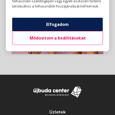
felhasználó számítógépén vagy egyéb eszközén történő
tárolásához a felhasználók hozzájárulását kell kérniük.
Elfogadom
Módosítom a beállításokat
Üzletek