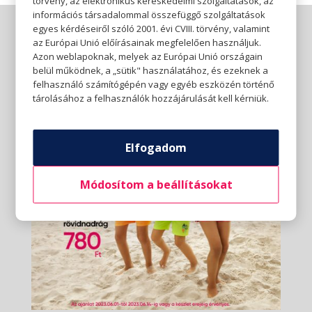
törvény, az elektronikus kereskedelmi szolgáltatások, az
információs társadalommal összefüggő szolgáltatások
egyes kérdéseiről szóló 2001. évi CVIII. törvény, valamint
az Európai Unió előírásainak megfelelően használjuk.
Azon weblapoknak, melyek az Európai Unió országain
belül működnek, a „sütik" használatához, és ezeknek a
felhasználó számítógépén vagy egyéb eszközén történő
tárolásához a felhasználók hozzájárulását kell kérniük.
Elfogadom
Módosítom a beállításokat