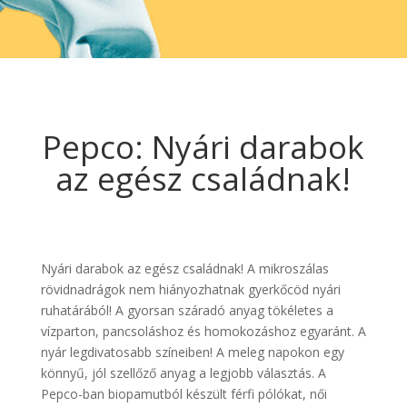
Pepco: Nyári darabok
az egész családnak!
Nyári darabok az egész családnak! A mikroszálas
rövidnadrágok nem hiányozhatnak gyerkőcöd nyári
ruhatárából! A gyorsan száradó anyag tökéletes a
vízparton, pancsoláshoz és homokozáshoz egyaránt. A
nyár legdivatosabb színeiben! A meleg napokon egy
könnyű, jól szellőző anyag a legjobb választás. A
Pepco-ban biopamutból készült férfi pólókat, női