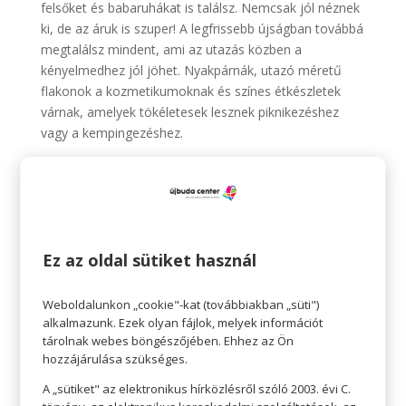
felsőket és babaruhákat is találsz. Nemcsak jól néznek
ki, de az áruk is szuper! A legfrissebb újságban továbbá
megtalálsz mindent, ami az utazás közben a
kényelmedhez jól jöhet. Nyakpárnák, utazó méretű
flakonok a kozmetikumoknak és színes étkészletek
várnak, amelyek tökéletesek lesznek piknikezéshez
vagy a kempingezéshez.
Pepco 🧡
Érezhető minőség, szerethető áron.
Találkozzunk a Pepco-ban! Addig is: meríts további
ötleteket legújabb újságunkból!
Ez az oldal sütiket használ
https://pepco.hu/ujsagaink/
Weboldalunkon „cookie"-kat (továbbiakban „süti")
Az ajánlat 2023.06.01-től 2023.06.14-ig, illetve a készlet
alkalmazunk. Ezek olyan fájlok, melyek információt
erejéig érvényes.
tárolnak webes böngészőjében. Ehhez az Ön
hozzájárulása szükséges.
A „sütiket" az elektronikus hírközlésről szóló 2003. évi C.