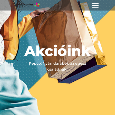
Akcióink
Pepco: Nyári darabok az egész
családnak!