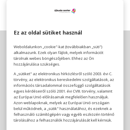
Érezhető minőség, szerethető áron.
Ez az oldal sütiket használ
Weboldalunkon „cookie"-kat (továbbiakban „süti")
alkalmazunk. Ezek olyan fájlok, melyek információt
tárolnak webes böngészőjében. Ehhez az Ön
hozzájárulása szükséges.
A „sütiket" az elektronikus hírközlésről szóló 2003. évi C.
törvény, az elektronikus kereskedelmi szolgáltatások, az
információs társadalommal összefüggő szolgáltatások
egyes kérdéseiről szóló 2001. évi CVIII. törvény, valamint
az Európai Unió előírásainak megfelelően használjuk.
Azon weblapoknak, melyek az Európai Unió országain
belül működnek, a „sütik" használatához, és ezeknek a
felhasználó számítógépén vagy egyéb eszközén történő
tárolásához a felhasználók hozzájárulását kell kérniük.