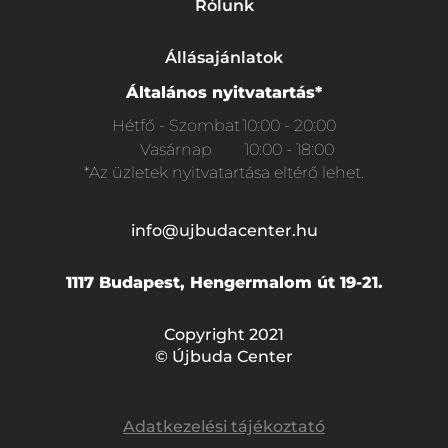
Rólunk
Állásajánlatok
Általános nyitvatartás*
Hétfő - Szombat
10:00 - 20:00
Vasárnap
10:00 - 18:00
*Az üzletek nyitvatartása eltérő lehet.
info@ujbudacenter.hu
1117 Budapest, Hengermalom út 19-21.
Copyright 2021
© Újbuda Center
Adatkezelési tájékoztató