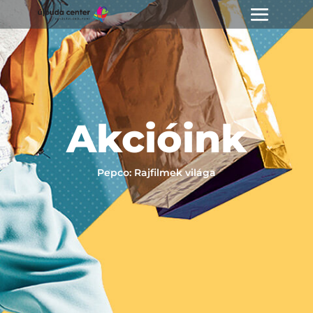
Akcióink
Pepco: Rajfilmek világa