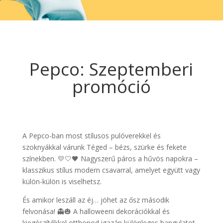
Pepco: Szeptemberi
promóció
A Pepco-ban most stílusos pulóverekkel és
szoknyákkal várunk Téged – bézs, szürke és fekete
színekben. 💛🤍🖤 Nagyszerű páros a hűvös napokra –
klasszikus stílus modern csavarral, amelyet együtt vagy
külön-külön is viselhetsz.
És amikor leszáll az éj… jöhet az ősz második
felvonása! 👻🎃 A halloweeni dekorációkkal és
kiegészítőkkel otthonod igazán különleges hangulatot