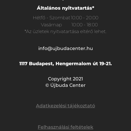
Általános nyitvatartás*
Hétfő - Szombat
10:00 - 20:00
Vasárnap
10:00 - 18:00
*Az üzletek nyitvatartása eltérő lehet.
info@ujbudacenter.hu
1117 Budapest, Hengermalom út 19-21.
Copyright 2021
© Újbuda Center
Adatkezelési tájékoztató
Felhasználási feltételek