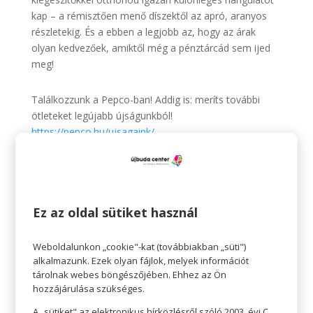
kap – a rémisztően menő díszektől az apró, aranyos
részletekig. És a ebben a legjobb az, hogy az árak
olyan kedvezőek, amiktől még a pénztárcád sem ijed
meg!
Találkozzunk a Pepco-ban! Addig is: meríts további
ötleteket legújabb újságunkból!
https://pepco.hu/ujsagaink/
Az ajánlat 2025.09.18-tól 2025.10.01-ig vagy a készlet
erejéig tart.
A termékek időszakosan érkeznek üzleteinkbe és
Ez az oldal sütiket használ
elérhetőségük üzletenként változhat.
Weboldalunkon „cookie"-kat (továbbiakban „süti")
Pepco 🧡
alkalmazunk. Ezek olyan fájlok, melyek információt
tárolnak webes böngészőjében. Ehhez az Ön
Érezhető minőség, szerethető áron.
hozzájárulása szükséges.
A „sütiket" az elektronikus hírközlésről szóló 2003. évi C.