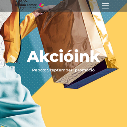
Akcióink
Pepco: Szeptemberi promóció