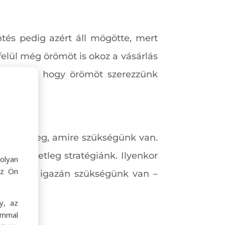
tés pedig azért áll mögötte, mert
lül még örömöt is okoz a vásárlás
e nem az, hogy örömöt szerezzünk
esszük meg, amire szükségünk van.
vünk esetleg stratégiánk. Ilyenkor
olyan
az Ön
ba, amire igazán szükségünk van –
y, az
ommal