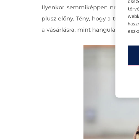
össz
Ilyenkor semmiképpen nem azért 
törvé
webl
plusz előny. Tény, hogy a tudatos 
hasz
a vásárlásra, mint hangulatfokozóra
eszkö