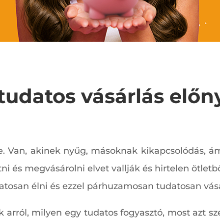
tudatos vásárlás előn
sze. Van, akinek nyűg, másoknak kikapcsolódás,
tni és megvásárolni elvet vallják és hirtelen ötlet
atosan élni és ezzel párhuzamosan tudatosan vásá
 arról, milyen egy tudatos fogyasztó, most azt s