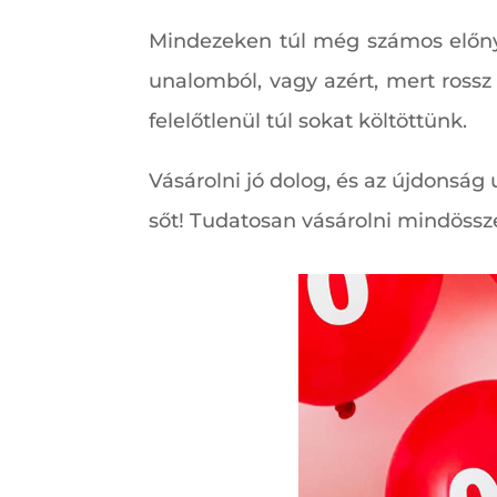
Mindezeken túl még számos előnye
unalomból, vagy azért, mert ross
felelőtlenül túl sokat költöttünk.
Vásárolni jó dolog, és az újdonság
sőt! Tudatosan vásárolni mindössz