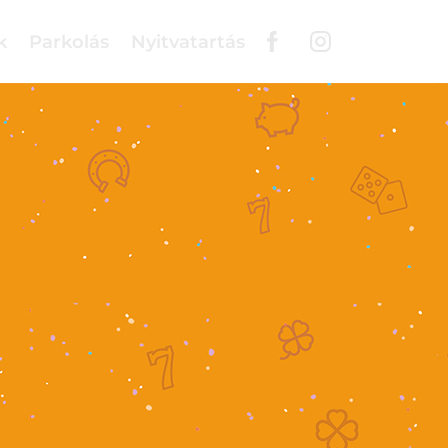
k
Parkolás
Nyitvatartás