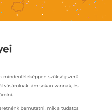
yei
 ám mindenféleképpen szükségszerű
ből vásárolnak, ám sokan vannak, és
rolni.
zeretnénk bemutatni, mik a tudatos