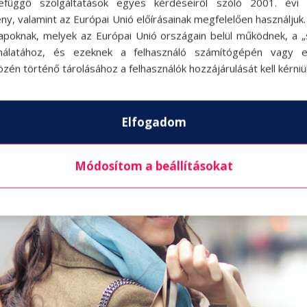
efüggő szolgáltatások egyes kérdéseiről szóló 2001. évi C
megyünk a boltba, hogy jobb kedvünk legyen. 
ny, valamint az Európai Unió előírásainak megfelelően használjuk
apoknak, melyek az Európai Unió országain belül működnek, a „s
vásárlók általában jól érzik magukat a bőrükben 
nálatához, és ezeknek a felhasználó számítógépén vagy 
. Nem attól várják az érzelmi feltöltődést.
zén történő tárolásához a felhasználók hozzájárulását kell kérniü
Elfogadom
Módosítom a beállításokat