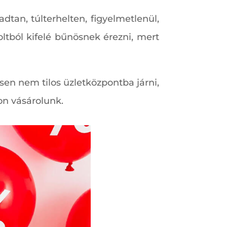
an, túlterhelten, figyelmetlenül,
tból kifelé bűnösnek érezni, mert
sen nem tilos üzletközpontba járni,
on vásárolunk.