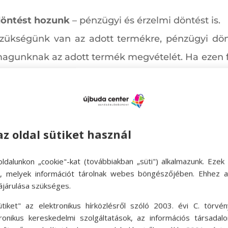
 döntést hozunk
– pénzügyi és érzelmi döntést is.
szükségünk van az adott termékre, pénzügyi dön
gunknak az adott termék megvételét. Ha ezen fe
a tortán, ám a tudatos vásárlás célja többnyir
nkább a praktikum.
om választunk.
az oldal sütiket használ
k, hogy vásárolni megyünk, és célirányosan azt v
 vásárolgatni, ráhangoljuk magunkat. Van egy ter
ldalunkon „cookie"-kat (továbbiakban „süti") alkalmazunk. Ezek 
ok, melyek információt tárolnak webes böngészőjében. Ehhez 
dródás egyik polctól a másikig. Az kerül a kosár
ájárulása szükséges.
ütiket" az elektronikus hírközlésről szóló 2003. évi C. törvén
tronikus kereskedelmi szolgáltatások, az információs társadal
ulatunkat nem javítja
jelentősen
a vásárlás.