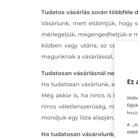
Tudatos vásárlás során többféle
Vásárlunk, mert eldöntjük, hogy 
mérlegeljük, megengedhetjük-e ma
közben vagy utána, az csak hab 
magunknak a vásárlással, sokkal i
Tudatosan vásárlásnál nem rand
Ez 
Ha tudatosan vásárlunk, eldöntjü
Még akkor is, ha nincs is kedvünk
Webo
fájl
nincs véletlenszerűség, nincs so
hozz
mondjuk egy lista alapján.
A „s
elek
Ha tudatosan vásárolunk, a hang