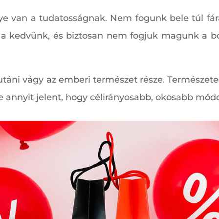
 van a tudatosságnak. Nem fogunk bele túl fáradt
z a kedvünk, és biztosan nem fogjuk magunk a bol
 utáni vágy az emberi természet része. Természete
e annyit jelent, hogy célirányosabb, okosabb mód