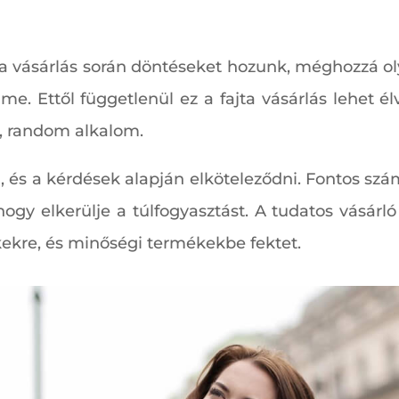
gy a vásárlás során döntéseket hozunk, méghozzá o
me. Ettől függetlenül ez a fajta vásárlás lehet é
, random alkalom.
, és a kérdések alapján elköteleződni. Fontos sz
ogy elkerülje a túlfogyasztást. A tudatos vásárl
ekre, és minőségi termékekbe fektet.