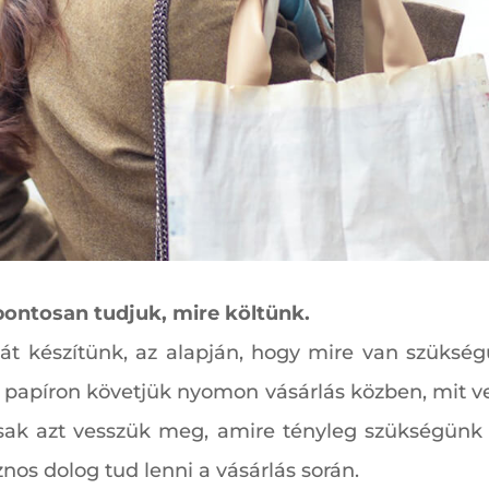
pontosan tudjuk, mire költünk.
stát készítünk, az alapján, hogy mire van szüksé
és papíron követjük nyomon vásárlás közben, mit 
sak azt vesszük meg, amire tényleg szükségünk 
znos dolog tud lenni a vásárlás során.