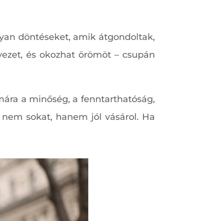
lyan döntéseket, amik átgondoltak,
lvezet, és okozhat örömöt – csupán
ámára a minőség, a fenntarthatóság,
ó nem sokat, hanem jól vásárol. Ha