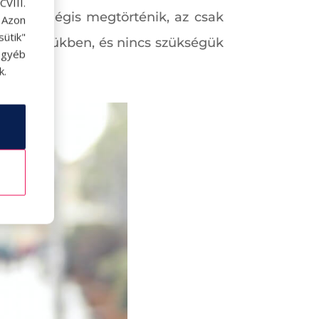
VIII.
Ha ez mégis megtörténik, az csak
. Azon
ütik"
és az életükben, és nincs szükségük
egyéb
k.