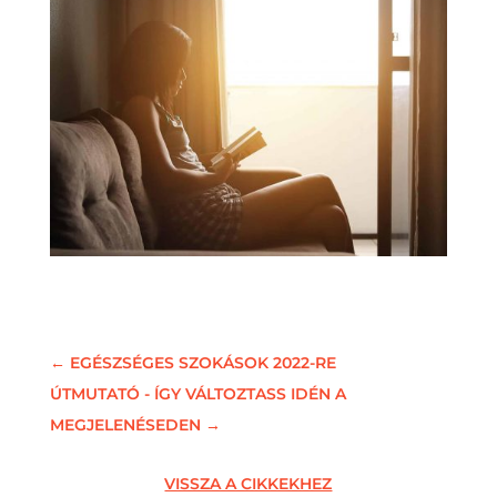
←
EGÉSZSÉGES SZOKÁSOK 2022-RE
ÚTMUTATÓ - ÍGY VÁLTOZTASS IDÉN A
MEGJELENÉSEDEN
→
VISSZA A CIKKEKHEZ