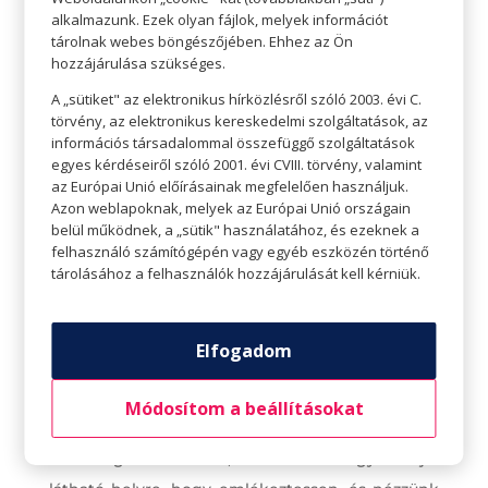
alkalmazunk. Ezek olyan fájlok, melyek információt
tárolnak webes böngészőjében. Ehhez az Ön
hozzájárulása szükséges.
A „sütiket" az elektronikus hírközlésről szóló 2003. évi C.
törvény, az elektronikus kereskedelmi szolgáltatások, az
információs társadalommal összefüggő szolgáltatások
egyes kérdéseiről szóló 2001. évi CVIII. törvény, valamint
Készítsünk listát a céljainkról
az Európai Unió előírásainak megfelelően használjuk.
Azon weblapoknak, melyek az Európai Unió országain
Sokan vannak, akik nem pazarolnak időt arra,
belül működnek, a „sütik" használatához, és ezeknek a
hogy álmaikat, céljaikat papírra vessék. Mások
felhasználó számítógépén vagy egyéb eszközén történő
tárolásához a felhasználók hozzájárulását kell kérniük.
pedig azért nem írják le őket, mert félnek
szembesülni a kudarcukkal, ha nem sikerül elérni
a kitűzött célt. Pedig a kudarc is tanulási
Elfogadom
tapasztalat, és nincs okunk félni tőle. Tény az is,
hogy a célokat leíró emberek 50%-a eléri azokat,
Módosítom a beállításokat
mert ha leírjuk, akkor lesz róla valami
kézzelfogható és valós, ami motivál. Tegyük ki jól