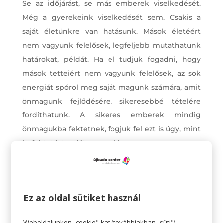
Se az időjárást, se más emberek viselkedését.
Még a gyerekeink viselkedését sem. Csakis a
saját életünkre van hatásunk. Mások életéért
nem vagyunk felelősek, legfeljebb mutathatunk
határokat, példát. Ha el tudjuk fogadni, hogy
mások tetteiért nem vagyunk felelősek, az sok
energiát spórol meg saját magunk számára, amit
önmagunk fejlődésére, sikeresebbé tételére
fordíthatunk. A sikeres emberek mindig
önmagukba fektetnek, fogjuk fel ezt is úgy, mint
befektetést- saját magunkba.
Ez az oldal sütiket használ
Weboldalunkon „cookie"-kat (továbbiakban „süti")