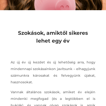
Szokások, amiktől sikeres
lehet egy év
Az új év új kezdet és új lehetőség arra, hogy
mindennapi szokásainkon javítsunk – elhagyjunk
számunkra károsakat és felvegyünk újakat,
hasznosokat.
Vannak általános szokások, amiket év elején
mindenki megfogad (és a legtöbben el is
bukják), és vannak olyan szokások is, amik