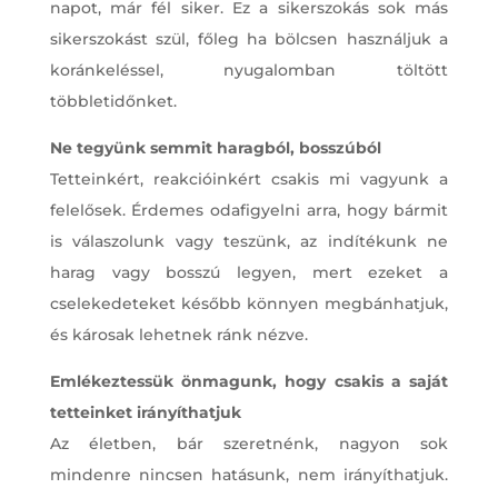
napot, már fél siker. Ez a sikerszokás sok más
sikerszokást szül, főleg ha bölcsen használjuk a
koránkeléssel, nyugalomban töltött
többletidőnket.
Ne tegyünk semmit haragból, bosszúból
Tetteinkért, reakcióinkért csakis mi vagyunk a
felelősek. Érdemes odafigyelni arra, hogy bármit
is válaszolunk vagy teszünk, az indítékunk ne
harag vagy bosszú legyen, mert ezeket a
cselekedeteket később könnyen megbánhatjuk,
és károsak lehetnek ránk nézve.
Emlékeztessük önmagunk, hogy csakis a saját
tetteinket irányíthatjuk
Az életben, bár szeretnénk, nagyon sok
mindenre nincsen hatásunk, nem irányíthatjuk.