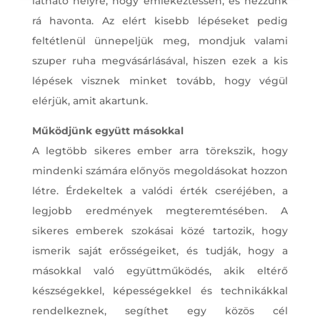
látható helyre, hogy emlékeztessen, és nézzünk
rá havonta. Az elért kisebb lépéseket pedig
feltétlenül ünnepeljük meg, mondjuk valami
szuper ruha megvásárlásával, hiszen ezek a kis
lépések visznek minket tovább, hogy végül
elérjük, amit akartunk.
Működjünk együtt másokkal
A legtöbb sikeres ember arra törekszik, hogy
mindenki számára előnyös megoldásokat hozzon
létre. Érdekeltek a valódi érték cseréjében, a
legjobb eredmények megteremtésében. A
sikeres emberek szokásai közé tartozik, hogy
ismerik saját erősségeiket, és tudják, hogy a
másokkal való együttműködés, akik eltérő
készségekkel, képességekkel és technikákkal
rendelkeznek, segíthet egy közös cél