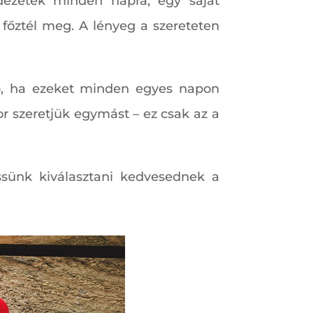
 idézetek minden napra, egy saját
főztél meg. A lényeg a szereteten
bb, ha ezeket minden egyes napon
r szeretjük egymást – ez csak az a
ssünk kiválasztani kedvesednek a