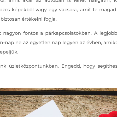
ból, amit akár az autóban is lehet hallgatni,
özös képekből vagy egy vacsora, amit te magad 
biztosan értékelni fogja.
tet nagyon fontos a párkapcsolatokban. A legjo
tin-nap ne az egyetlen nap legyen az évben, amiko
epeljük.
unk üzletközpontunkban. Engedd, hogy segíthe