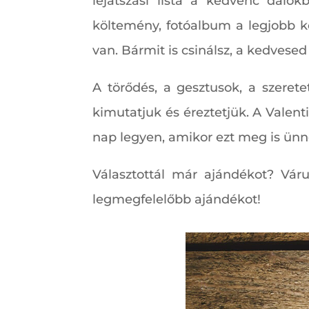
lejátszási lista a kedvenc dalok
költemény, fotóalbum a legjobb k
van. Bármit is csinálsz, a kedvesed 
A törődés, a gesztusok, a szere
kimutatjuk és éreztetjük. A Valen
nap legyen, amikor ezt meg is ünn
Választottál már ajándékot? Vár
legmegfelelőbb ajándékot!