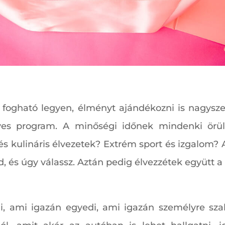
 fogható legyen, élményt ajándékozni is nagysze
yes program. A minőségi időnek mindenki örül.
s kulináris élvezetek? Extrém sport és izgalom? A
, és úgy válassz. Aztán pedig élvezzétek együtt a 
i, ami igazán egyedi, ami igazán személyre szabo