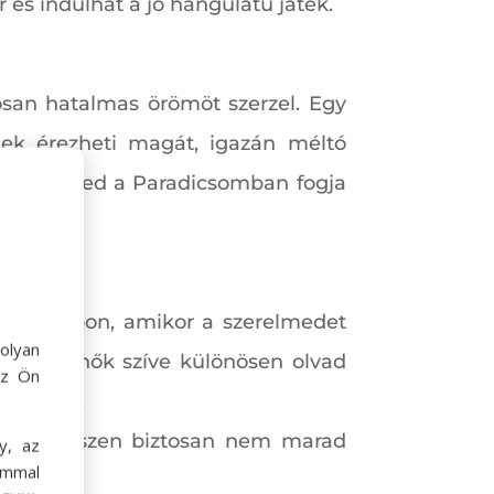
r és indulhat a jó hangulatú játék.
osan hatalmas örömöt szerzel. Egy
őnek érezheti magát, igazán méltó
 a kedvesed a Paradicsomban fogja
entin-napon, amikor a szerelmedet
olyan
 pedig a nők szíve különösen olvad
az Ön
 ajándék.
evaló egészen biztosan nem marad
y, az
ommal