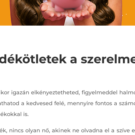
dékötletek a szerelm
kor igazán elkényeztetheted, figyelmeddel halmozh
athatod a kedvesed felé, mennyire fontos a szám
ékokkal is.
ék, nincs olyan nő, akinek ne olvadna el a szíve 