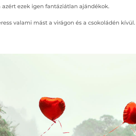
 azért ezek igen fantáziátlan ajándékok.
eress valami mást a virágon és a csokoládén kívül.