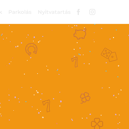
k
Parkolás
Nyitvatartás