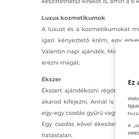
készíttethetsz kirakót is, amin a t
Luxus kozmetikumok
A luxust és a kozmetikumokat min
igazi kényeztető krém, egy egyed
Valentin-napi ajándék. Mindezek 
érezni magát.
Ékszer
Ez 
Ékszert ajándékozni régóta megsz
Webo
akarod kifejezni. Annál is jobb ö
fájl
egy-egy csodás gyűrű vagy lánc lát
hozz
Egy csodás kővel ékesített gyűr
A „s
elek
hatástalan.