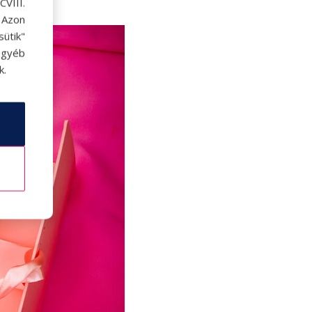
VIII.
. Azon
ütik"
egyéb
k.