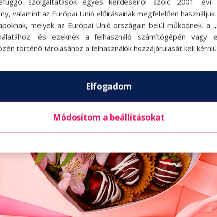
efüggő szolgáltatások egyes kérdéseiről szóló 2001. évi C
ny, valamint az Európai Unió előírásainak megfelelően használjuk
apoknak, melyek az Európai Unió országain belül működnek, a „s
nálatához, és ezeknek a felhasználó számítógépén vagy 
zén történő tárolásához a felhasználók hozzájárulását kell kérniü
Elfogadom
Módosítom a beállításokat