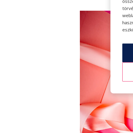
össz
törvé
webl
hasz
eszkö