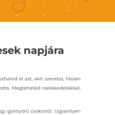
esek napjára
atod el azt, akit szeretsz, hiszen
odra. Megteheted cselekedetekkel,
egy gyönyörű csokortól. Ugyanilyen