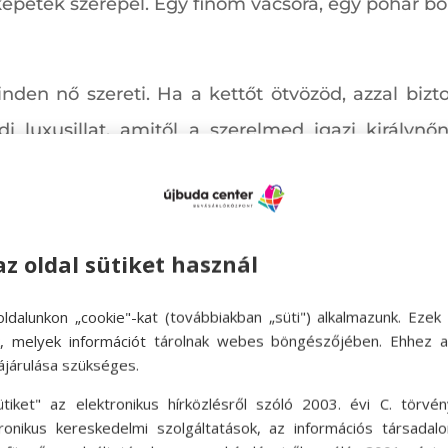
i képetek szerepel. Egy finom vacsora, egy pohár bo
den nő szereti. Ha a kettőt ötvözöd, azzal bizt
i luxusillat, amitől a szerelmed igazi királyn
mellé néhány gyertya, egy kényeztető fürdő – és
az oldal sütiket használ
okott dolog, és különösen aktuális ilyenkor Val
ldalunkon „cookie"-kat (továbbiakban „süti") alkalmazunk. Ezek 
tlet, mert ékszert önmagának ritkán vesz valaki,
ok, melyek információt tárolnak webes böngészőjében. Ehhez 
tán. Egy ékszer mindig időtálló, egyedi és becses
ájárulása szükséges.
ű, egy finom kidolgozású lánc, egy kecses fülb
ütiket" az elektronikus hírközlésről szóló 2003. évi C. törvén
tronikus kereskedelmi szolgáltatások, az információs társadal