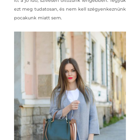
Itt a jó idő, szívesen öltözünk lengébben. Tegyük
ezt meg tudatosan, és nem kell szégyenkeznünk
pocakunk miatt sem.