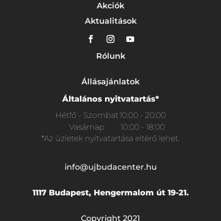
Akciók
Aktualitások
Rólunk
Állásajánlatok
Általános nyitvatartás*
Hétfő - Szombat
10:00 - 20:00
Vasárnap
10:00 - 18:00
*Az üzletek nyitvatartása eltérő lehet.
info@ujbudacenter.hu
1117 Budapest, Hengermalom út 19-21.
Copyright 2021