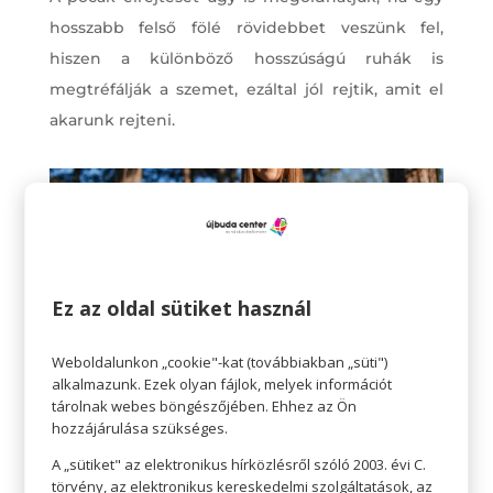
hosszabb felső fölé rövidebbet veszünk fel,
hiszen a különböző hosszúságú ruhák is
megtréfálják a szemet, ezáltal jól rejtik, amit el
akarunk rejteni.
Ez az oldal sütiket használ
Weboldalunkon „cookie"-kat (továbbiakban „süti")
alkalmazunk. Ezek olyan fájlok, melyek információt
tárolnak webes böngészőjében. Ehhez az Ön
hozzájárulása szükséges.
A „sütiket" az elektronikus hírközlésről szóló 2003. évi C.
Az öv a has fölé kerüljön
törvény, az elektronikus kereskedelmi szolgáltatások, az