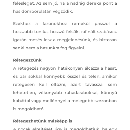
felesleget. Az sem jó, ha a nadrág dereka pont a
has domborulatán végződik.
Ezekhez a fazonokhoz remekül passzol a
hosszabb tunika, hosszú felsők, rafinált szabások.
Igazán mesés lesz a megjelenésünk, és biztosan
senki nem a hasunkra fog figyelni.
Rétegezzünk
A rétegezés nagyon hatékonyan álcázza a hasat,
és bár sokkal könnyebb ősszel és télen, amikor
rétegesen kell öltözni, azért tavasszal sem
lehetetlen, vékonyabb ruhadarabokkal, könnyű
kabáttal vagy mellénnyel a melegebb szezonban
is megoldható.
Rétegezhetünk másképp is
A pocak elrejtését úgy is megoldhatjuk, ha egy