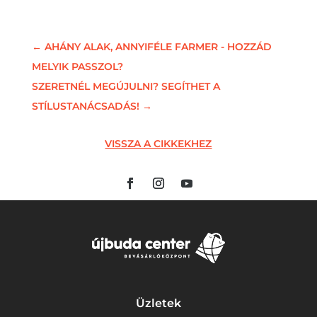
←
AHÁNY ALAK, ANNYIFÉLE FARMER - HOZZÁD
MELYIK PASSZOL?
SZERETNÉL MEGÚJULNI? SEGÍTHET A
STÍLUSTANÁCSADÁS!
→
VISSZA A CIKKEKHEZ
Üzletek