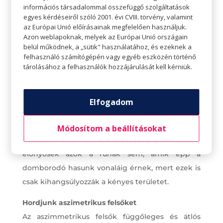
információs társadalommal összefüggő szolgáltatások
Kabát, felső vagy kardigán kiválasztásakor nem
egyes kérdéseiről szóló 2001. évi CVIII. törvény, valamint
kell teljesen kiiktatnunk az öveket, mindössze
az Európai Unió előírásainak megfelelően használjuk.
ügyelnünk kell arra, hogy az öv egy kicsit
Azon weblapoknak, melyek az Európai Unió országain
belül működnek, a „sütik" használatához, és ezeknek a
magasabban legyen, mint a legszélesebb
felhasználó számítógépén vagy egyéb eszközén történő
pontunk, így nem hívja fel a figyelmet a hasra.
tárolásához a felhasználók hozzájárulását kell kérniük.
Soha ne tűrjük be a felsőnket
H
a van egy kis feleslegünk derék vagy hastájon,
Elfogadom
jobb, ha nem tűrjük be a felsőt a derekunkba,
mert ezáltal egy éles vonalat hozunk létre épp a
Módosítom a beállításokat
hasunkon, amit eldugni igyekszünk. Nem
előnyösek azok a ruhák sem, amik épp a
domborodó hasunk vonaláig érnek, mert ezek is
csak kihangsúlyozzák a kényes területet.
Hordjunk aszimetrikus felsőket
Az aszimmetrikus felsők függőleges és átlós