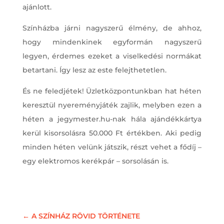
ajánlott.
Színházba járni nagyszerű élmény, de ahhoz,
hogy mindenkinek egyformán nagyszerű
legyen, érdemes ezeket a viselkedési normákat
betartani. Így lesz az este felejthetetlen.
És ne feledjétek! Üzletközpontunkban hat héten
keresztül nyereményjáték zajlik, melyben ezen a
héten a jegymester.hu-nak hála ajándékkártya
kerül kisorsolásra 50.000 Ft értékben. Aki pedig
minden héten velünk játszik, részt vehet a fődíj –
egy elektromos kerékpár – sorsolásán is.
←
A SZÍNHÁZ RÖVID TÖRTÉNETE