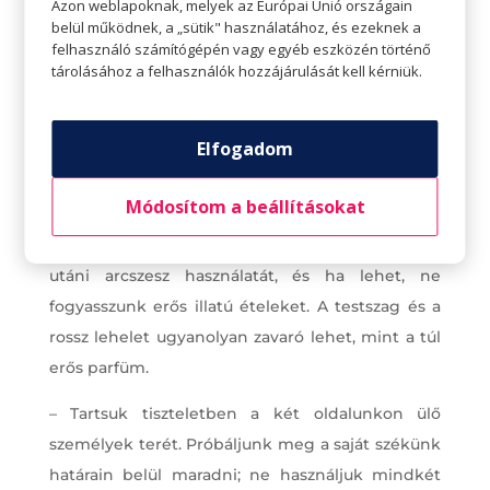
Azon weblapoknak, melyek az Európai Unió országain
belül működnek, a „sütik" használatához, és ezeknek a
– Előadás alatt nem tanácsos zörögni, beszélni,
felhasználó számítógépén vagy egyéb eszközén történő
tárolásához a felhasználók hozzájárulását kell kérniük.
nincs evés, mint a moziban. A mozihoz
hozzátartozik a popcorn és az üdítő, egy színházi
előadáson ezeknek nincs helye. Nem szükséges
Elfogadom
megvitatni a darabot, a szereplők teljesítményét
és a jelenlévő emberek viselkedését sem.
Módosítom a beállításokat
– Kerüljük a túl sok parfüm vagy borotválkozás
utáni arcszesz használatát, és ha lehet, ne
fogyasszunk erős illatú ételeket. A testszag és a
rossz lehelet ugyanolyan zavaró lehet, mint a túl
erős parfüm.
– Tartsuk tiszteletben a két oldalunkon ülő
személyek terét. Próbáljunk meg a saját székünk
határain belül maradni; ne használjuk mindkét