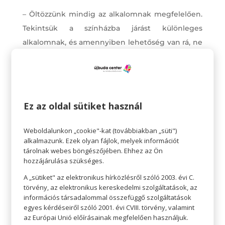
– Öltözzünk mindig az alkalomnak megfelelően.
Tekintsük a színházba járást különleges
alkalomnak, és amennyiben lehetőség van rá, ne
menjünk tornacipőben és rövidnadrágban.
Természetesen nem kötelező az estélyi viselet
sem, de arra ügyeljünk, hogy a hanyag ruházat
helyett legyünk elegánsak.
Ez az oldal sütiket használ
– A színházba illik időben érkezni, a kezdés előtt
Weboldalunkon „cookie"-kat (továbbiakban „süti")
legalább negyed órával. Tiszteletről tesz
alkalmazunk. Ezek olyan fájlok, melyek információt
tanúbizonyságot a színpadon lévő színészek és a
tárolnak webes böngészőjében. Ehhez az Ön
hozzájárulása szükséges.
színházlátogató társak iránt, ha nem késünk el.
A „sütiket" az elektronikus hírközlésről szóló 2003. évi C.
– A mellékhelyiségbe még az előadás előtt, vagy
törvény, az elektronikus kereskedelmi szolgáltatások, az
a szünetben illik kimenni. Ha az előadás alatt
információs társadalommal összefüggő szolgáltatások
egyes kérdéseiről szóló 2001. évi CVIII. törvény, valamint
mászkálunk az nem csak azokat zavarja, akikkel
az Európai Unió előírásainak megfelelően használjuk.
egy sorban ülünk, de a színészeket is.