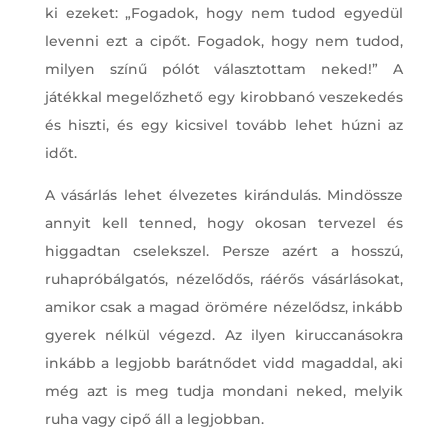
ki ezeket: „Fogadok, hogy nem tudod egyedül
levenni ezt a cipőt. Fogadok, hogy nem tudod,
milyen színű pólót választottam neked!” A
játékkal megelőzhető egy kirobbanó veszekedés
és hiszti, és egy kicsivel tovább lehet húzni az
időt.
A vásárlás lehet élvezetes kirándulás. Mindössze
annyit kell tenned, hogy okosan tervezel és
higgadtan cselekszel. Persze azért a hosszú,
ruhapróbálgatós, nézelődős, ráérős vásárlásokat,
amikor csak a magad örömére nézelődsz, inkább
gyerek nélkül végezd. Az ilyen kiruccanásokra
inkább a legjobb barátnődet vidd magaddal, aki
még azt is meg tudja mondani neked, melyik
ruha vagy cipő áll a legjobban.