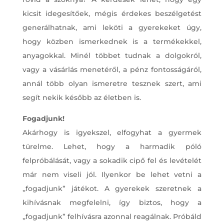
kicsit idegesítőek, mégis érdekes beszélgetést
generálhatnak, ami leköti a gyerekeket úgy,
hogy közben ismerkednek is a termékekkel,
anyagokkal. Minél többet tudnak a dolgokról,
vagy a vásárlás menetéről, a pénz fontosságáról,
annál több olyan ismeretre tesznek szert, ami
segít nekik később az életben is.
Fogadjunk!
Akárhogy is igyekszel, elfogyhat a gyermek
türelme. Lehet, hogy a harmadik póló
felpróbálását, vagy a sokadik cipő fel és levételét
már nem viseli jól. Ilyenkor be lehet vetni a
,,fogadjunk” játékot. A gyerekek szeretnek a
kihívásnak megfelelni, így biztos, hogy a
,,fogadjunk” felhívásra azonnal reagálnak. Próbáld