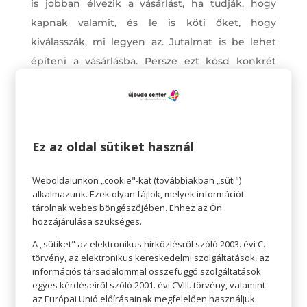
is jobban élvezik a vásárlást, ha tudják, hogy
kapnak valamit, és le is köti őket, hogy
kiválasszák, mi legyen az. Jutalmat is be lehet
építeni a vásárlásba. Persze ezt kösd konkrét
elváráshoz: ,,Ha mellettem maradsz, és nem
kiabálsz, amíg az üzletben vagyunk, kiválaszthat
egy dolgot, amit megvehetsz magadnak. Ha
mégis kettőnél többször rád kell szólnom, akkor
Ez az oldal sütiket használ
ezt nem tudjuk megtenni.”
Nem szabad elfelejteni, hogy a jutalom és a
Weboldalunkon „cookie"-kat (továbbiakban „süti")
alkalmazunk. Ezek olyan fájlok, melyek információt
megvesztegetés nem ugyanaz: jutalmat előre
tárolnak webes böngészőjében. Ehhez az Ön
ígérnek, még a lehetséges negatív viselkedés
hozzájárulása szükséges.
előtt; így nincs akaratlanul megerősítve a rossz
A „sütiket" az elektronikus hírközlésről szóló 2003. évi C.
viselkedés.
törvény, az elektronikus kereskedelmi szolgáltatások, az
információs társadalommal összefüggő szolgáltatások
egyes kérdéseiről szóló 2001. évi CVIII. törvény, valamint
az Európai Unió előírásainak megfelelően használjuk.