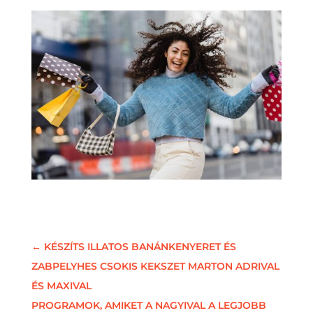
←
KÉSZÍTS ILLATOS BANÁNKENYERET ÉS
ZABPELYHES CSOKIS KEKSZET MARTON ADRIVAL
ÉS MAXIVAL
PROGRAMOK, AMIKET A NAGYIVAL A LEGJOBB