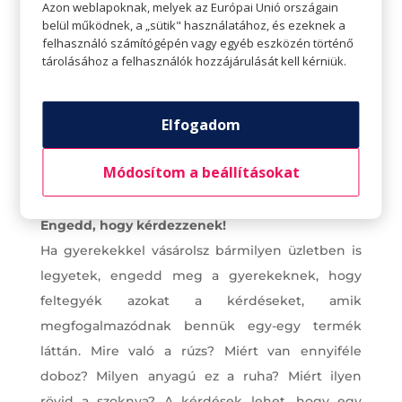
Azon weblapoknak, melyek az Európai Unió országain
belül működnek, a „sütik" használatához, és ezeknek a
felhasználó számítógépén vagy egyéb eszközén történő
tárolásához a felhasználók hozzájárulását kell kérniük.
Elfogadom
Módosítom a beállításokat
Engedd, hogy kérdezzenek!
Ha gyerekekkel vásárolsz bármilyen üzletben is
legyetek, engedd meg a gyerekeknek, hogy
feltegyék azokat a kérdéseket, amik
megfogalmazódnak bennük egy-egy termék
láttán. Mire való a rúzs? Miért van ennyiféle
doboz? Milyen anyagú ez a ruha? Miért ilyen
rövid a szoknya? A kérdések lehet, hogy egy