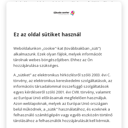
sétáról a kiskutyáddal, néhány felülésről és
fekvőtámaszról vagy bármi másról, a napot
mozgással kezdeni jó a testnek és jó a léleknek
is. Határozd meg, hogy milyen testmozgás
Ez az oldal sütiket használ
megfelelő a számodra, és ütemezd be a
reggeleidbe azt. Nem kell bonyolultnak,
Weboldalunkon „cookie"-kat (továbbiakban „süti")
hosszúnak vagy intenzívnek lennie, csak legyen
alkalmazunk. Ezek olyan fájlok, melyek információt
minden reggel egy kis mozgás. Aki reggel edz,
tárolnak webes böngészőjében. Ehhez az Ön
hozzájárulása szükséges.
egész nap jól érzi magát, és az anyagcseréjének
is lendületet ad. Te se hagyd ki!
A „sütiket" az elektronikus hírközlésről szóló 2003. évi C.
törvény, az elektronikus kereskedelmi szolgáltatások, az
információs társadalommal összefüggő szolgáltatások
egyes kérdéseiről szóló 2001. évi CVIII. törvény, valamint
az Európai Unió előírásainak megfelelően használjuk.
Azon weblapoknak, melyek az Európai Unió országain
belül működnek, a „sütik" használatához, és ezeknek a
felhasználó számítógépén vagy egyéb eszközén történő
tárolásához a felhasználók hozzájárulását kell kérniük.