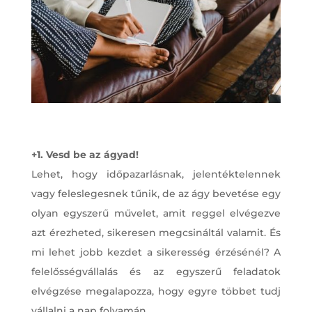
+1. Vesd be az ágyad!
Lehet, hogy időpazarlásnak, jelentéktelennek
vagy feleslegesnek tűnik, de az ágy bevetése egy
olyan egyszerű művelet, amit reggel elvégezve
azt érezheted, sikeresen megcsináltál valamit. És
mi lehet jobb kezdet a sikeresség érzésénél? A
felelősségvállalás és az egyszerű feladatok
elvégzése megalapozza, hogy egyre többet tudj
vállalni a nap folyamán.