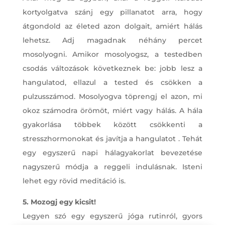
kortyolgatva szánj egy pillanatot arra, hogy
átgondold az életed azon dolgait, amiért hálás
lehetsz. Adj magadnak néhány percet
mosolyogni. Amikor mosolyogsz, a testedben
csodás változások következnek be: jobb lesz a
hangulatod, ellazul a tested és csökken a
pulzusszámod. Mosolyogva töprengj el azon, mi
okoz számodra örömöt, miért vagy hálás. A hála
gyakorlása többek között csökkenti a
stresszhormonokat és javítja a hangulatot . Tehát
egy egyszerű napi hálagyakorlat bevezetése
nagyszerű módja a reggeli indulásnak. Isteni
lehet egy rövid meditáció is.
5. Mozogj egy kicsit!
Legyen szó egy egyszerű jóga rutinról, gyors