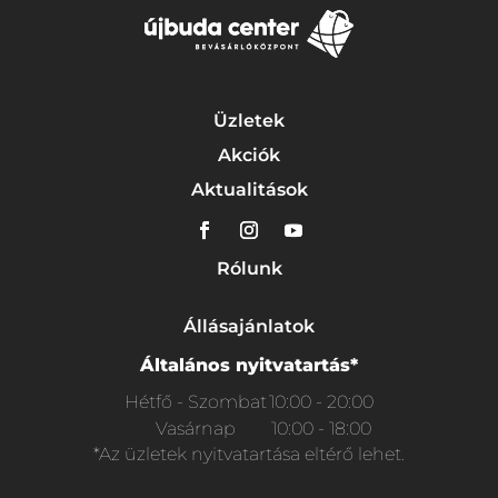
Üzletek
Akciók
Aktualitások
Rólunk
Állásajánlatok
Általános nyitvatartás*
Hétfő - Szombat
10:00 - 20:00
Vasárnap
10:00 - 18:00
*Az üzletek nyitvatartása eltérő lehet.