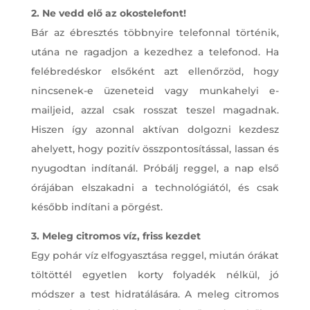
2. Ne vedd elő az okostelefont!
Bár az ébresztés többnyire telefonnal történik,
utána ne ragadjon a kezedhez a telefonod. Ha
felébredéskor elsőként azt ellenőrzöd, hogy
nincsenek-e üzeneteid vagy munkahelyi e-
mailjeid, azzal csak rosszat teszel magadnak.
Hiszen így azonnal aktívan dolgozni kezdesz
ahelyett, hogy pozitív összpontosítással, lassan és
nyugodtan indítanál. Próbálj reggel, a nap első
órájában elszakadni a technológiától, és csak
később indítani a pörgést.
3. Meleg citromos víz, friss kezdet
Egy pohár víz elfogyasztása reggel, miután órákat
töltöttél egyetlen korty folyadék nélkül, jó
módszer a test hidratálására. A meleg citromos