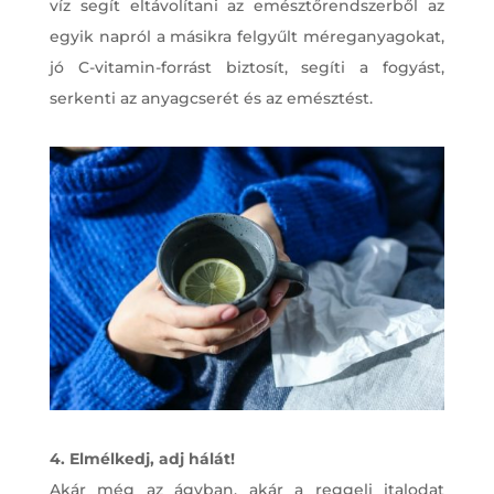
víz segít eltávolítani az emésztőrendszerből az
egyik napról a másikra felgyűlt méreganyagokat,
jó C-vitamin-forrást biztosít, segíti a fogyást,
serkenti az anyagcserét és az emésztést.
4. Elmélkedj, adj hálát!
Akár még az ágyban, akár a reggeli italodat