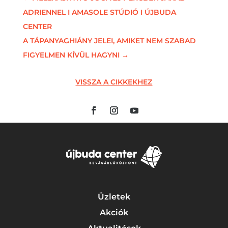
ADRIENNEL I AMASOLE STÚDIÓ I ÚJBUDA
CENTER
A TÁPANYAGHIÁNY JELEI, AMIKET NEM SZABAD
FIGYELMEN KÍVÜL HAGYNI
→
VISSZA A CIKKEKHEZ
Üzletek
Akciók