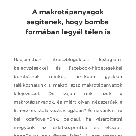
A makrotápanyagok
segítenek, hogy bomba
formában legyél télen is
Napjainkban fitneszblogokkal, Instagram-
bejegyzésekkel és Facebook-hirdetésekkel
bombáznak minket, amikben gyakran
találkozhatunk a makró, azaz makrotápanyagok
kifejezéssel. De vajon mik azok a
makrotápanyagok, és miért olyan népszerűek a
fitnesz- és táplálkozás világában? És nekünk mire
kell odafigyelnünk, például, ha vásárolgatni
megyünk az üzletközpontba és elcsábít
bennünket egy finom falat? A hagyományos