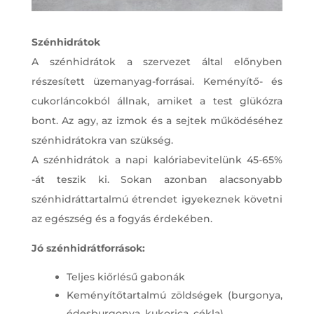
Szénhidrátok
A szénhidrátok a szervezet által előnyben
részesített üzemanyag-forrásai. Keményítő- és
cukorláncokból állnak, amiket a test glükózra
bont. Az agy, az izmok és a sejtek működéséhez
szénhidrátokra van szükség.
A szénhidrátok a napi kalóriabevitelünk 45-65%
-át teszik ki. Sokan azonban alacsonyabb
szénhidráttartalmú étrendet igyekeznek követni
az egészség és a fogyás érdekében.
Jó szénhidrátforrások:
Teljes kiőrlésű gabonák
Keményítőtartalmú zöldségek (burgonya,
édesburgonya, kukorica, cékla)