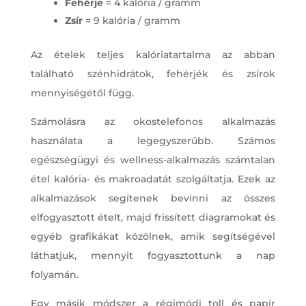
Fehérje
= 4 kalória / gramm
Zsír
= 9 kalória / gramm
Az ételek teljes kalóriatartalma az abban
található szénhidrátok, fehérjék és zsírok
mennyiségétől függ.
Számolásra az okostelefonos alkalmazás
használata a legegyszerűbb. Számos
egészségügyi és wellness-alkalmazás számtalan
étel kalória- és makroadatát szolgáltatja. Ezek az
alkalmazások segítenek bevinni az összes
elfogyasztott ételt, majd frissített diagramokat és
egyéb grafikákat közölnek, amik segítségével
láthatjuk, mennyit fogyasztottunk a nap
folyamán.
Egy másik módszer a régimódi toll és papír