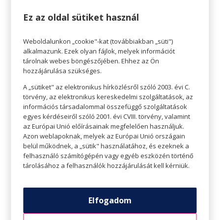
Jó zsírforrások:
Ez az oldal sütiket használ
Avokádó és avokádóolaj
Weboldalunkon „cookie"-kat (továbbiakban „süti")
Olajbogyó és olívaolaj
alkalmazunk. Ezek olyan fájlok, melyek információt
Teljes zsírtartalmú tej és organikus vaj
tárolnak webes böngészőjében. Ehhez az Ön
hozzájárulása szükséges.
Diófélék (mandula, dió, kesudió)
Magok (chia, tök, len)
A „sütiket" az elektronikus hírközlésről szóló 2003. évi C.
törvény, az elektronikus kereskedelmi szolgáltatások, az
Zsíros hal (lazac vagy pisztráng)
információs társadalommal összefüggő szolgáltatások
egyes kérdéseiről szóló 2001. évi CVIII. törvény, valamint
Fehérje
az Európai Unió előírásainak megfelelően használjuk.
A fehérje aminosavakkal látja el a testet, amik az
Azon weblapoknak, melyek az Európai Unió országain
belül működnek, a „sütik" használatához, és ezeknek a
izomzat, az agy, az idegrendszer, a vér, a bőr és a
felhasználó számítógépén vagy egyéb eszközén történő
haj építőkövei. Oxigént és más fontos
tárolásához a felhasználók hozzájárulását kell kérniük.
tápanyagokat is szállít, és hozzájárul az
egészséges immunrendszer támogatásához is.
Elfogadom
A test napi fehérje igénye változó. Az ajánlott
napi kalóriánk 10-30% -át fehérjeforrásokból