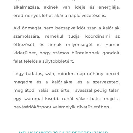
alkalmazása, akinek van ideje és energiája,
eredményes lehet akár a napló vezetése is.
Aki önmagát nem becsapva időt szán a kalóriák
számolására, remekül tudja koordinálni az
étkezését, és annak milyenségét is. Hamar
kiderülhet, hogy számos bűntelennek gondolt
falat felelős a súlytöbbletért.
Légy tudatos, szánj minden nap néhány percet
magadra és a kalóriákra, és a szervezeted,
meglátod, hálás lesz érte. Tavasszal pedig talán
egy számmal kisebb ruhát választhatsz majd a
bevásárlóközpont valamelyik divatüzletében.
←
MELLKASNYITÓ JÓGA 25 PERCBEN JAKAB