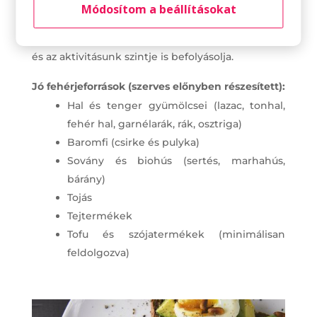
Módosítom a beállításokat
szerezzük, de az, hogy nekünk valójában
mennyire van szükségünk, azt az életkor, a nem
és az aktivitásunk szintje is befolyásolja.
Jó fehérjeforrások (szerves előnyben részesített):
Hal és tenger gyümölcsei (lazac, tonhal,
fehér hal, garnélarák, rák, osztriga)
Baromfi (csirke és pulyka)
Sovány és biohús (sertés, marhahús,
bárány)
Tojás
Tejtermékek
Tofu és szójatermékek (minimálisan
feldolgozva)