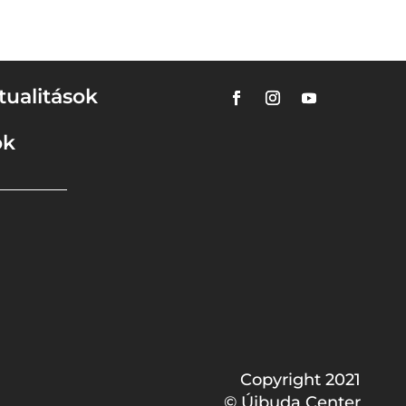
tualitások
ok
Copyright 2021
© Újbuda Center