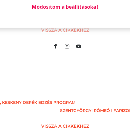
Módosítom a beállításokat
Ő, KESKENY DERÉK EDZÉS PROGRAM
SZENTGYÖRGYI RÓMEÓ I FARIZO
VISSZA A CIKKEKHEZ
Ő, KESKENY DERÉK EDZÉS PROGRAM
SZENTGYÖRGYI RÓMEÓ I FARIZO
VISSZA A CIKKEKHEZ