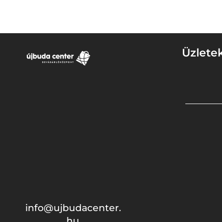
Üzlete
info@ujbudacenter.
hu