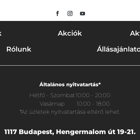
k
Akciók
Ak
Rólunk
Állásajánlat
Általános nyitvatartás*
Hétfő - Szombat
10:00 - 20:00
Vasárnap
10:00 - 18:00
*Az üzletek nyitvatartása eltérő lehet.
1117 Budapest, Hengermalom út 19-21.