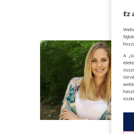
Ez 
Webo
fájl
hozz
A „s
elek
össz
törvé
webl
hasz
eszkö