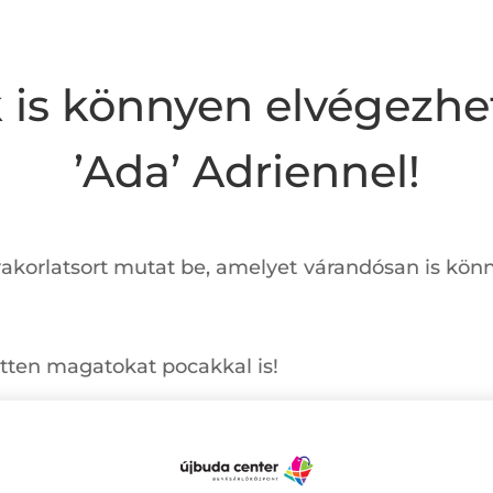
s könnyen elvégezhet
’Ada’ Adriennel!
akorlatsort mutat be, amelyet várandósan is könny
fitten magatokat pocakkal is!