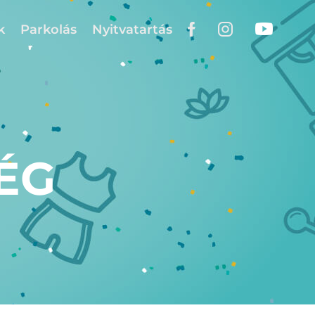
k
Parkolás
Nyitvatartás
ÉG