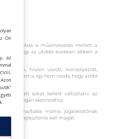
l
olyan
az Ön
n ismerik: Ada a műsorvezetés mellett a
ra váltotta, így az utóbbi években ebben a
y, az
ommal
 életének, hiszen úszott, korcsolyázott,
VIII.
rűen RG-zett is, így nem csoda, hogy azóta
. Azon
ütik"
mák miatt sokat kellett változtatni az
egyéb
mentes és vegán életmódhoz.
k.
 és kismama/baba mama jógaoktatónak
épezni és fejlesztenie kell magát.