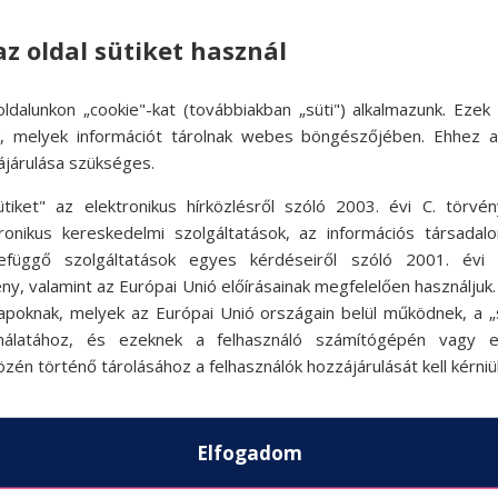
Pintér ‘Ada’ Adriennrő
az oldal sütiket használ
ldalunkon „cookie"-kat (továbbiakban „süti") alkalmazunk. Ezek 
ok, melyek információt tárolnak webes böngészőjében. Ehhez 
ájárulása szükséges.
Pintér Adrienn, vagyis ahogy legtöbbe
sport iránti szeretetet hobbiról hivatás
ütiket" az elektronikus hírközlésről szóló 2003. évi C. törvén
szerepben is találkozhattunk vele.
tronikus kereskedelmi szolgáltatások, az információs társadal
A sport ovis kora óta szerves része az
efüggő szolgáltatások egyes kérdéseiről szóló 2001. évi C
tornázott, majd 7 éves korától versenysze
ny, valamint az Európai Unió előírásainak megfelelően használjuk
sem tud mozgás nélkül létezni.
apoknak, melyek az Európai Unió országain belül működnek, a „s
Az elmúlt években egészségügyi problé
nálatához, és ezeknek a felhasználó számítógépén vagy 
étkezésen, így került közelebb a glutén
zén történő tárolásához a felhasználók hozzájárulását kell kérniü
Jelenleg vegán életmódtanácsadónak
tanul, mert úgy érzi hogy folyamatosan k
Elfogadom