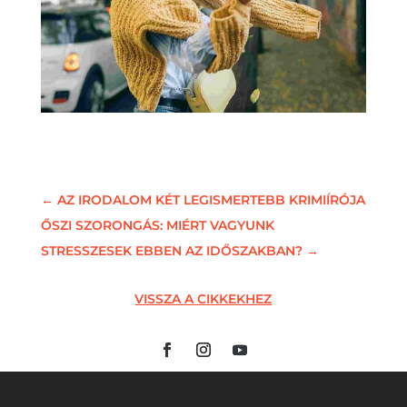
←
AZ IRODALOM KÉT LEGISMERTEBB KRIMIÍRÓJA
ŐSZI SZORONGÁS: MIÉRT VAGYUNK
STRESSZESEK EBBEN AZ IDŐSZAKBAN?
→
VISSZA A CIKKEKHEZ