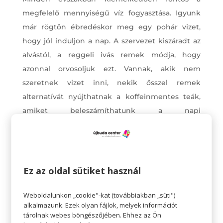
megfelelő mennyiségű víz fogyasztása. Igyunk
már rögtön ébredéskor meg egy pohár vizet,
hogy jól induljon a nap. A szervezet kiszáradt az
alvástól, a reggeli ivás remek módja, hogy
azonnal orvosoljuk ezt. Vannak, akik nem
szeretnek vizet inni, nekik ősszel remek
alternatívát nyújthatnak a koffeinmentes teák,
amiket beleszámíthatunk a napi
folyadékmennyiségbe.
Mozogjunk rendszeresen
Gyakran úgy gondolunk a testmozgásra, mint a
Ez az oldal sütiket használ
krónikus betegségek, például a szívbetegségek
és a magas vérnyomás megelőzésének
Weboldalunkon „cookie"-kat (továbbiakban „süti")
eszközére, vagy a testsúly kontrollálás módjára.
alkalmazunk. Ezek olyan fájlok, melyek információt
De a testmozgás igazából hozzájárulhat az
tárolnak webes böngészőjében. Ehhez az Ön