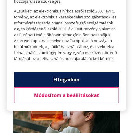
hozzájárulása szükséges.
általános jó egészség megőrzéséhez, beleértve
A „sütiket" az elektronikus hírközlésről szóló 2003. évi C.
az egészséges immunrendszert.
törvény, az elektronikus kereskedelmi szolgáltatások, az
információs társadalommal összefüggő szolgáltatások
Ilyenkor ősszel elő lehet venni a futócipőt,
egyes kérdéseiről szóló 2001. évi CVIII. törvény, valamint
kerékpárt, egyéb sporteszközöket, ki lehet
az Európai Unió előírásainak megfelelően használjuk.
Azon weblapoknak, melyek az Európai Unió országain
menni a természetbe és lehet aktívan mozogni.
belül működnek, a „sütik" használatához, és ezeknek a
Aki nem akar a szabadban edzeni, mehet
felhasználó számítógépén vagy egyéb eszközén történő
edzőterembe, uszodába is. A lényeg, hogy a sport
tárolásához a felhasználók hozzájárulását kell kérniük.
legyen része az életünknek ősszel is. Ettől nem
csak a közérzetünk lesz jobb, de az
Elfogadom
immunrendszerünk is erősödik.
Módosítom a beállításokat