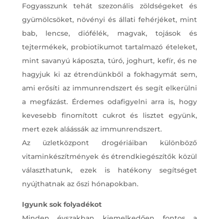
Fogyasszunk tehát szezonális zöldségeket és
gyümölcsöket, növényi és állati fehérjéket, mint
bab, lencse, diófélék, magvak, tojások és
tejtermékek, probiotikumot tartalmazó ételeket,
mint savanyú káposzta, túró, joghurt, kefír, és ne
hagyjuk ki az étrendünkből a fokhagymát sem,
ami erősíti az immunrendszert és segít elkerülni
a megfázást. Érdemes odafigyelni arra is, hogy
kevesebb finomított cukrot és lisztet együnk,
mert ezek aláássák az immunrendszert.
Az üzletközpont drogériáiban különböző
vitaminkészítmények és étrendkiegészítők közül
választhatunk, ezek is hatékony segítséget
nyújthatnak az őszi hónapokban.
Igyunk sok folyadékot
Minden évszakban kiemelkedően fontos a