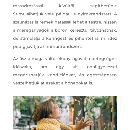
masszírozással kívülről segíthetünk.
Stimulálhatjuk vele például a nyirokrendszert. A
szaunázás is remek hatással lehet a testre, hiszen
a méreganyagok a bőrön keresztül távozhatnak,
de stimulálja a keringést és pihentet is, mindez
pedig javítja az immunrendszert.
Az ősz a maga változékonyságával a betegségek
időszaka, ám egy kis odafigyeléssel
megőrizhetjük kondíciónkat, és egészségesen
vészelhetjük át ezeket a hónapokat is.