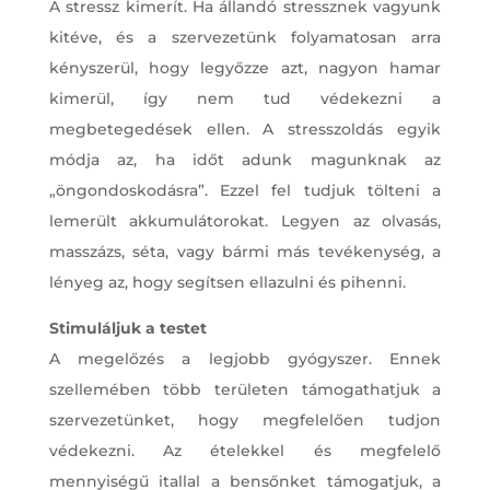
A stressz kimerít. Ha állandó stressznek vagyunk
kitéve, és a szervezetünk folyamatosan arra
kényszerül, hogy legyőzze azt, nagyon hamar
kimerül, így nem tud védekezni a
megbetegedések ellen. A stresszoldás egyik
módja az, ha időt adunk magunknak az
„öngondoskodásra”. Ezzel fel tudjuk tölteni a
lemerült akkumulátorokat. Legyen az olvasás,
masszázs, séta, vagy bármi más tevékenység, a
lényeg az, hogy segítsen ellazulni és pihenni.
Stimuláljuk a testet
A megelőzés a legjobb gyógyszer. Ennek
szellemében több területen támogathatjuk a
szervezetünket, hogy megfelelően tudjon
védekezni. Az ételekkel és megfelelő
mennyiségű itallal a bensőnket támogatjuk, a