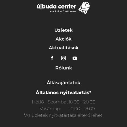
Üzletek
Akciók
Aktualitások
Rólunk
Állásajánlatok
Általános nyitvatartás*
Hétfő - Szombat
10:00 - 20:00
Vasárnap
10:00 - 18:00
*Az üzletek nyitvatartása eltérő lehet.