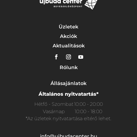
Üzletek
Akciók
Aktualitások
Rólunk
Állásajánlatok
Általános nyitvatartás*
Hétfő - Szombat
10:00 - 20:00
Vasárnap
10:00 - 18:00
*Az üzletek nyitvatartása eltérő lehet.
info@ujbudacenter.hu