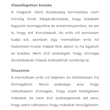
Visszafogottan büszke
A magunk iránti büszkeség kimutatása nem
mindig önző. Megérdemeljük, hogy büszkék
legyünk önmagunkra és eredményeinkre, és azt
is, hogy ezt kimutassuk. Az erős nő pontosan
tudja ezt, azonban egy mentálisan erős nő
tiszteletet mutat mások felé, akkor is, ha izgatott
és büszke. Nem érzi szükségét, hogy önmaga
dicsőítésével mások önbizalmát rombolja le.
Önazonos
A mentálisan erős nő teljesen és tökéletesen hű
önmagához. Nincs szüksége arra, hogy
változtasson önmagán, hogy ezzel kielégítsen
másokat, és nem érzi szükségesnek azt sem,
hogy azért változzon, hogy másokat lenyűgözzön.