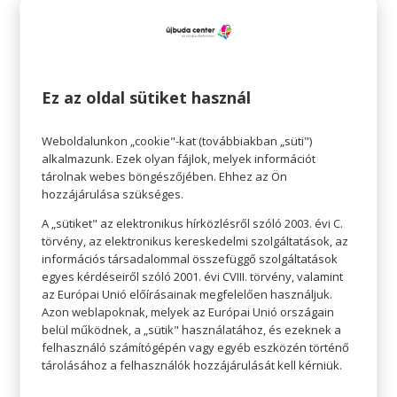
elől.
Életünk során mindannyian beleütközünk
számunkra ijesztő helyzetekbe. Az, hogy hogyan
kezeljük őket, meghatározza, hogy szellemileg
Ez az oldal sütiket használ
mennyire vagyunk erősek. Mindannyiunkban
benne van, hogy szembenézzünk félelmeinkkel,
Weboldalunkon „cookie"-kat (továbbiakban „süti")
alkalmazunk. Ezek olyan fájlok, melyek információt
de néha nem tudjuk, hogyan tegyük. Célszerű kis
tárolnak webes böngészőjében. Ehhez az Ön
lépésekben haladni, és legyőzni a félelmet. A
hozzájárulása szükséges.
lényeg, hogy ne futamodjunk meg. Egy
A „sütiket" az elektronikus hírközlésről szóló 2003. évi C.
mentálisan erős nő sosem teszi.
törvény, az elektronikus kereskedelmi szolgáltatások, az
információs társadalommal összefüggő szolgáltatások
A mentálisan erős nő gondoskodó
egyes kérdéseiről szóló 2001. évi CVIII. törvény, valamint
az Európai Unió előírásainak megfelelően használjuk.
A mentálisan erős nő gondoskodik önmagáról,
Azon weblapoknak, melyek az Európai Unió országain
miközben másokkal is törődik. Pozitív
belül működnek, a „sütik" használatához, és ezeknek a
életszemlélete, kedvessége vonzza az
felhasználó számítógépén vagy egyéb eszközén történő
tárolásához a felhasználók hozzájárulását kell kérniük.
embereket, akik szívesen vannak a társaságában,
ő pedig szívesen segít, ha szükséges. Akár egy jó