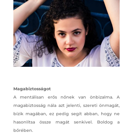
Magabiztosságot
A mentálisan erős nőnek van önbizalma. A
magabiztosság nála azt jelenti, szereti önmagát,
bízik magában, ez pedig segít abban, hogy ne
hasonlítsa össze magát senkivel. Boldog a
bőrében.