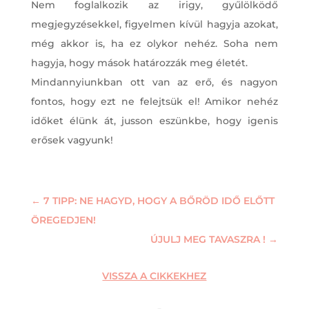
Nem foglalkozik az irigy, gyűlölködő
megjegyzésekkel, figyelmen kívül hagyja azokat,
még akkor is, ha ez olykor nehéz. Soha nem
hagyja, hogy mások határozzák meg életét.
Mindannyiunkban ott van az erő, és nagyon
fontos, hogy ezt ne felejtsük el! Amikor nehéz
időket élünk át, jusson eszünkbe, hogy igenis
erősek vagyunk!
←
7 TIPP: NE HAGYD, HOGY A BŐRÖD IDŐ ELŐTT
ÖREGEDJEN!
ÚJULJ MEG TAVASZRA !
→
VISSZA A CIKKEKHEZ