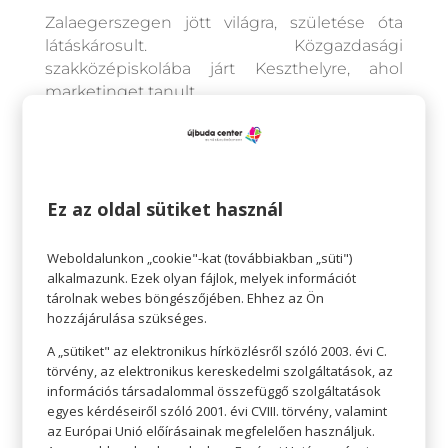
Zalaegerszegen jött világra, születése óta
látáskárosult. Közgazdasági
szakközépiskolába járt Keszthelyre, ahol
marketinget tanult.
Gyermekkora óta énekel, melyet nagyon
komolyan gondol a jövőjére nézve is, ezért
mindig megpróbálja a maximumot kihozni
magából.
Ez az oldal sütiket használ
2012-ben bejutott The Voice c.
tehetségkutatóműsorába, ami által országos
ismertségre tett szert.
Weboldalunkon „cookie"-kat (továbbiakban „süti")
A műsor után Pál Dénessel közösen előadott
alkalmazunk. Ezek olyan fájlok, melyek információt
tárolnak webes böngészőjében. Ehhez az Ön
Szíveddel láss című daluk bekerült az
hozzájárulása szükséges.
Eurovíziós Dalfesztivál magyarországi
válogatójába.
A „sütiket" az elektronikus hírközlésről szóló 2003. évi C.
Azóta Szilvia szólóban folytatja munkáját,
törvény, az elektronikus kereskedelmi szolgáltatások, az
Aranyharang díjat kapott. 2014-15-ben a
információs társadalommal összefüggő szolgáltatások
egyes kérdéseiről szóló 2001. évi CVIII. törvény, valamint
Vodafone Főállású angyalává választották,
az Európai Unió előírásainak megfelelően használjuk.
interaktív előadásokat tartott országszerte.