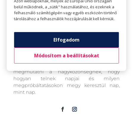
Azon weblapoknak, melyek az Európai Unió országain
2015-ben Krakkóban a Nemzetközi
belül működnek, a „sütik" használatához, és ezeknek a
dalfesztiválon elhozta az első helyezést az It is
felhasználó számítógépén vagy egyéb eszközén történő
Love c. dalával, majd 2016-ban ismét bejutott
tárolásához a felhasználók hozzájárulását kell kérniük.
A Dal című műsorba.
Mindezek mellett 2019-ben diplomát
szerzett közgazdász emberi erőforrások
Elfogadom
tagozatán HR szakon.
2021-ben az Origami Bikini katalógus
Módosítom a beállításokat
modellé választották.
Szilvi saját csatornáin keresztül szeretné
megmutatni a nagyközönségnek, hogy
hogyan telnek napjai és milyen
megpróbáltatásokon megy keresztül nap,
mint nap.