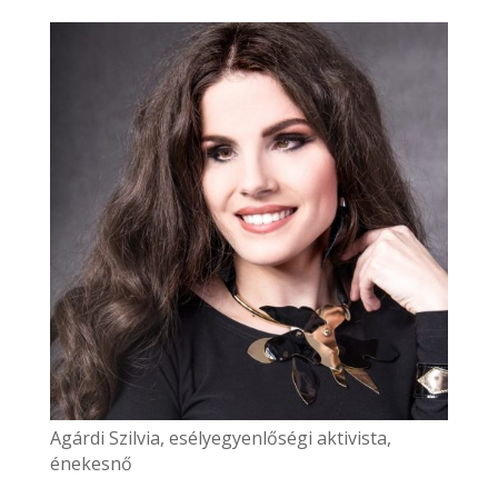
Agárdi Szilvia, esélyegyenlőségi aktivista,
énekesnő