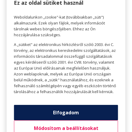
Ez az oldal sütiket használ
Nemrégiben pedig elindított egy hiánypótló
programot: Jóga amatőr és profi
sportolóknak, ahol specifikus témakörökben,
Weboldalunkon „cookie"-kat (továbbiakban „süti")
alkalmazunk. Ezek olyan fájlok, melyek információt
specifikus ászana sorozatokkal segíti a
tárolnak webes böngészőjében. Ehhez az Ön
sportolókat, hogy a jógával javítsák
hozzájárulása szükséges.
teljesítményüket és csökkentsék a sérülés
lehetőségét. Legnagyobb küldetésének
A „sütiket" az elektronikus hírközlésről szóló 2003. évi C.
törvény, az elektronikus kereskedelmi szolgáltatások, az
jógaoktatóként azt érzi, hogy megmutassa a
információs társadalommal összefüggő szolgáltatások
vele gyakorlóknak, hogy minden lehetséges
egyes kérdéseiről szóló 2001. évi CVIII. törvény, valamint
és hogy sokszor sokkal többre vagyunk
az Európai Unió előírásainak megfelelően használjuk.
képesek, mint azt elsőre gondoljuk.
Azon weblapoknak, melyek az Európai Unió országain
belül működnek, a „sütik" használatához, és ezeknek a
Ha szeretnél többet tudni Sofieról vagy
felhasználó számítógépén vagy egyéb eszközén történő
ellátogatni az óráira:
tárolásához a felhasználók hozzájárulását kell kérniük.
Elfogadom
Módosítom a beállításokat