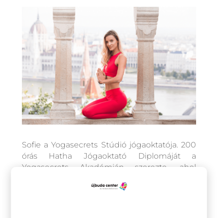
Sofie a Yogasecrets Stúdió jógaoktatója. 200
órás Hatha Jógaoktató Diplomáját a
Yogasecrets Akadémián szerezte, ahol
később egy Flow Jógaoktatói Képzést is
sikeresen elvégzett. Stílusa talán pont attól
egyedi, hogy óráin néha vegyíti is a
dinamikus elemeket a flow áramlásával.