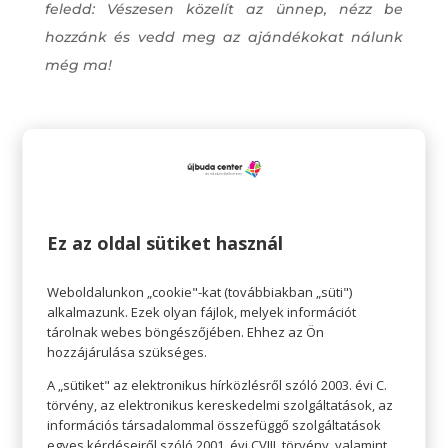
feledd:
Vészesen közelít az ünnep, nézz be
hozzánk és vedd meg az ajándékokat nálunk
még ma!
Katz Dávidról
Ez az oldal sütiket használ
Weboldalunkon „cookie"-kat (továbbiakban „süti")
alkalmazunk. Ezek olyan fájlok, melyek információt
tárolnak webes böngészőjében. Ehhez az Ön
hozzájárulása szükséges.
A „sütiket" az elektronikus hírközlésről szóló 2003. évi C.
törvény, az elektronikus kereskedelmi szolgáltatások, az
információs társadalommal összefüggő szolgáltatások
egyes kérdéseiről szóló 2001. évi CVIII. törvény, valamint