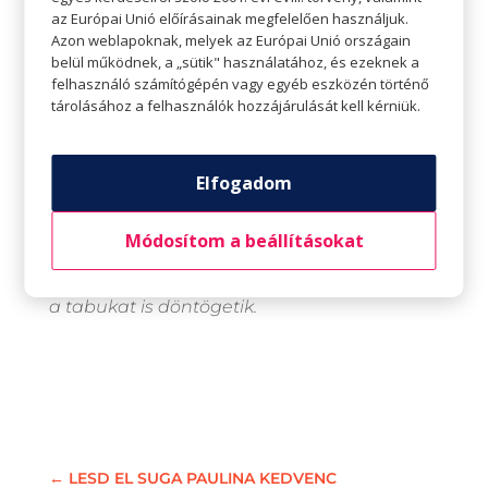
az Európai Unió előírásainak megfelelően használjuk.
Azon weblapoknak, melyek az Európai Unió országain
belül működnek, a „sütik" használatához, és ezeknek a
felhasználó számítógépén vagy egyéb eszközén történő
tárolásához a felhasználók hozzájárulását kell kérniük.
Katz Dávid videó riporter, a 24.hu újságírója.
Számára nincs kínos kérdés, így jogosan
Elfogadom
nevezhetjük spontán riportok koronázatlan
királyának. A kérdéseitől gyakran celebek és
közéleti személyiségek egyaránt
Módosítom a beállításokat
leblokkolnak. A vicces, kínos vagy provokatív,
de semmikép sem unalmas kérdései néha
a tabukat is döntögetik.
←
LESD EL SUGA PAULINA KEDVENC