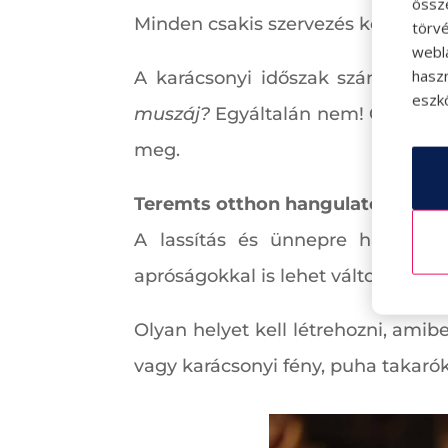
össz
Minden csakis szervezés kérdése!
törvé
webl
hasz
A karácsonyi időszak számos köt
eszkö
muszáj?
Egyáltalán nem! Gondold á
meg.
Teremts otthon hangulatot
A lassítás és ünnepre hangolód
apróságokkal is lehet változást e
Olyan helyet kell létrehozni, amib
vagy karácsonyi fény, puha takarók