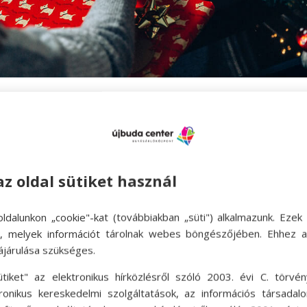
at, amiket szeretsz
n kötelezettségekkel, amiket ritkán teszel szívesen
te és családod is szerettek, és ezeket helyezd el
az oldal sütiket használ
üt főzni, rendeld meg az ételt. Ma már renget
ldalunkon „cookie"-kat (továbbiakban „süti") alkalmazunk. Ezek 
gára való finomságot.
ok, melyek információt tárolnak webes böngészőjében. Ehhez 
it, akinek több sül, és egyezz meg vele a vásár
ájárulása szükséges.
 sütnöd, és a másik is jól jár.
ütiket" az elektronikus hírközlésről szóló 2003. évi C. törvén
tronikus kereskedelmi szolgáltatások, az információs társadal
én kerekedj fel te, és látogasd meg szeretteidet.