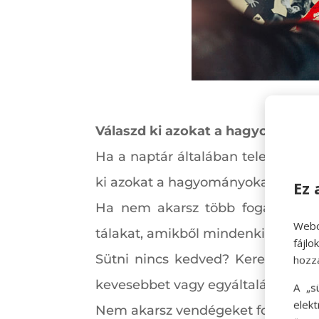
Válaszd ki azokat a hagyományok
Ha a naptár általában tele van olya
ki azokat a hagyományokat, amiket 
Ez 
Ha nem akarsz több fogásos men
Webo
tálakat, amikből mindenki talál fo
fájl
Sütni nincs kedved? Keress valak
hozz
kevesebbet vagy egyáltalán nem kell
A „s
elek
Nem akarsz vendégeket fogadni? Id