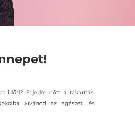
ünnepet!
s időd? Fejedre nőtt a takarítás,
 pokolba kívánod az egészet, és