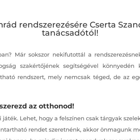
mrád rendszerezésére Cserta Szan
tanácsadótól!
an? Már sokszor nekifutottál a rendszerezésne
ogság szakértőjének segítségével könnyedén k
rtható rendszert, mely nemcsak téged, de az egé
szerezd az otthonod!
játék. Lehet, hogy a felszínen csak tárgyak szelek
enntartható rendet szeretnénk, akkor önmagunk me