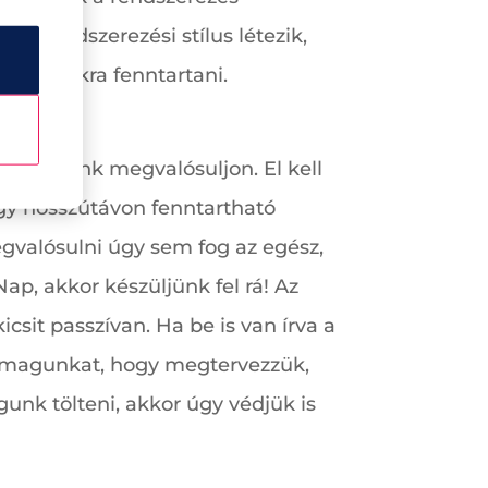
os rendszerezési stílus létezik,
 számunkra fenntartani.
épzelésünk megvalósuljon. El kell
egy hosszútávon fenntartható
gvalósulni úgy sem fog az egész,
p, akkor készüljünk fel rá! Az
sit passzívan. Ha be is van írva a
k magunkat, hogy megtervezzük,
gunk tölteni, akkor úgy védjük is