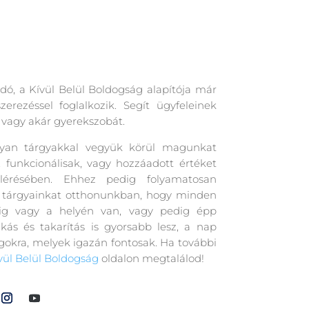
dó, a Kívül Belül Boldogság alapítója már
erezéssel foglalkozik. Segít ügyfeleinek
, vagy akár gyerekszobát.
olyan tárgyakkal vegyük körül magunkat
funkcionálisak, vagy hozzáadott értéket
lérésében. Ehhez pedig folyamatosan
i a tárgyainkat otthonunkban, hogy minden
dig vagy a helyén van, vagy pedig épp
ás és takarítás is gyorsabb lesz, a nap
okra, melyek igazán fontosak. Ha további
vül Belül Boldogság
oldalon megtalálod!