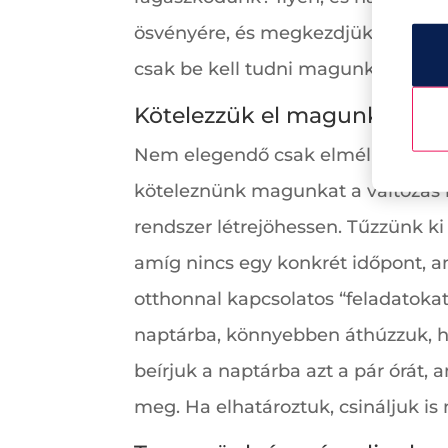
ösvényére, és megkezdjük az első l
csak be kell tudni magunkat azono
Kötelezzük el magunkat és je
Nem elegendő csak elmélkedni az ot
köteleznünk magunkat a változás me
rendszer létrejöhessen. Tűzzünk k
amíg nincs egy konkrét időpont, a
otthonnal kapcsolatos “feladatoka
naptárba, könnyebben áthúzzuk, h
beírjuk a naptárba azt a pár órát, 
meg. Ha elhatároztuk, csináljuk is