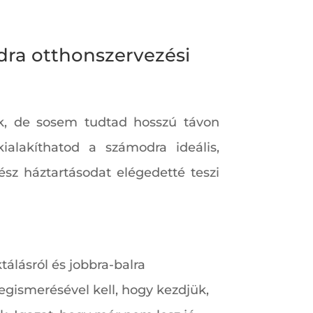
dra otthonszervezési
k, de sosem tudtad hosszú távon
ialakíthatod a számodra ideális,
sz háztartásodat elégedetté teszi
tálásról és jobbra-balra
gismerésével kell, hogy kezdjük,