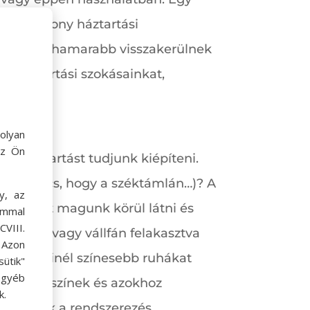
Egy hatékony háztartási
zök minél hamarabb visszakerülnek
és háztartási szokásainkat,
olyan
az Ön
y háztartást tudjunk kiépíteni.
álasz nincs, hogy a széktámlán…)? A
y, az
olgainkat magunk körül látni és
ommal
VIII.
togatva vagy vállfán felakasztva
. Azon
san és minél színesebb ruhákat
ütik"
egyéb
 az alapszínek és azokhoz
k.
rálépjünk a rendszerezés