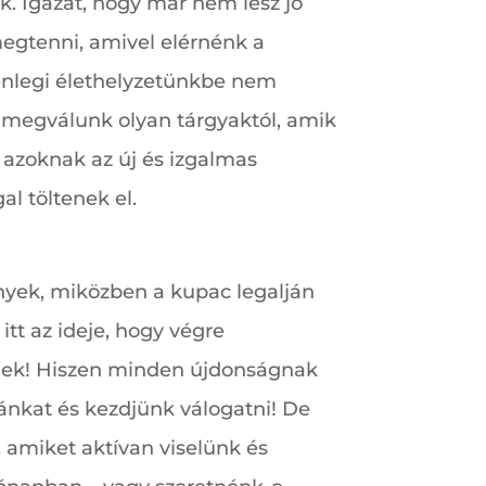
 Igazat, hogy már nem lesz jó
egtenni, amivel elérnénk a
lenlegi élethelyzetünkbe nem
y megválunk olyan tárgyaktól, amik
azoknak az új és izgalmas
l töltenek el.
yek, miközben a kupac legalján
tt az ideje, hogy végre
knek! Hiszen minden újdonságnak
hánkat és kezdjünk válogatni! De
, amiket aktívan viselünk és