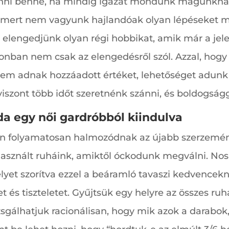
nni benne, ha mindig igazat mondunk magunknak.
, mert nem vagyunk hajlandóak olyan lépéseket m
y elengedjünk olyan régi hobbikat, amik már a je
azonban nem csak az elengedésről szól. Azzal, hog
m adnak hozzáadott értéket, lehetőséget adunk 
szont több időt szeretnénk szánni, és boldogságga
a egy női gardróbból kiindulva
en folyamatosan halmozódnak az újabb szerzemén
asznált ruháink, amiktől óckodunk megválni. Nos i
elyet szorítva ezzel a beáramló tavaszi kedvence
 és tiszteletet. Gyűjtsük egy helyre az összes ru
izsgálhatjuk racionálisan, hogy mik azok a darabok