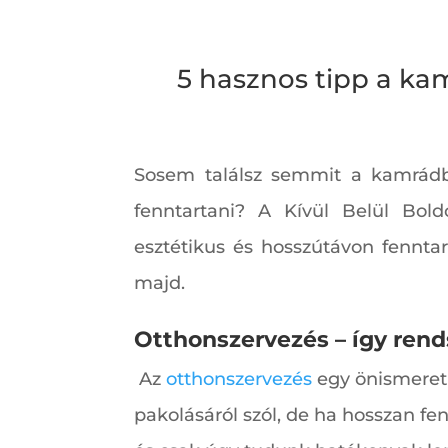
5 hasznos tipp a ka
Sosem találsz semmit a kamrádb
fenntartani? A Kívül Belül Bold
esztétikus és hosszútávon fennta
majd.
Otthonszervezés – így rend
Az
otthonszervezés
egy önismereti 
pakolásáról szól, de ha hosszan f