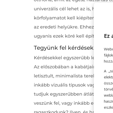
univerzális cél lehet az is, hogy 
körfolyamatot kell kiépítenünk, a
az eredeti helyükre. Ehhez azonban
Ez 
ugyanis ezek köré kell építkeznünk
Tegyünk fel kérdéseket!
Webo
fájl
Kérdésekkel egyszerűbb lesz megha
hozz
Az előszobában a kabátjainkat foga
A „s
letisztult, minimalista terek hoz
elek
össz
inkább vizuális típusok vagyunk? 
törvé
tudjuk egyszerűbben átlátni, hogy
webl
hasz
veszünk fel, vagy inkább egy kaps
eszkö
ragaszkodunk? Ilyen, és hasonló k