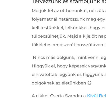
Tervezzünk és számoljunk az
Mérjük fel az otthonunkat, nézzük 
folyamatnál határozzunk meg egy id
kell testünkkel, lelkünkkel, hogy 
túlbecsülhetjük. Majd a kijelölt n
tökéletes rendszerét hosszútávon f
Nincs más dolgunk, mint venni eg
Higgyük el, hogy képesek vagyunk
elhivatottak legyünk és higgyünk a
dolgoknak az életünkben 😉
A cikket Cserta Szandra a
Kívül Be