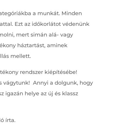
y kategóriákba a munkát. Minden
attal. Ezt az időkorlátot védenünk
ámolni, mert simán alá- vagy
atékony háztartást, aminek
lás mellett.
tékony rendszer kiépítésébe!
s vágytunk! Annyi a dolgunk, hogy
z igazán helye az új és klassz
 írta.