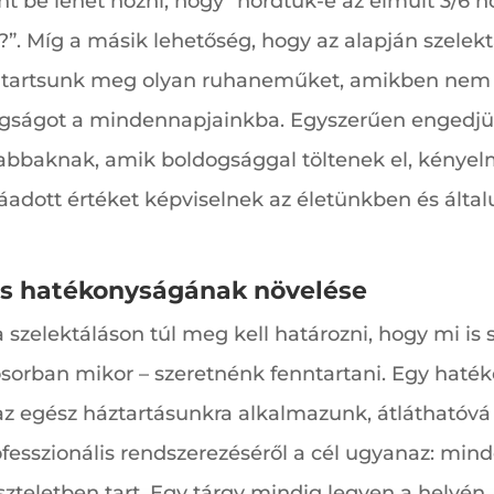
t be lehet hozni, hogy “hordtuk-e az elmúlt 3/6 
”. Míg a másik lehetőség, hogy az alapján szelekt
 tartsunk meg olyan ruhaneműket, amikben nem 
gságot a mindennapjainkba. Egyszerűen engedjük e
újabbaknak, amik boldogsággal töltenek el, kény
adott értéket képviselnek az életünkben és álta
tás hatékonyságának növelése
a szelektáláson túl meg kell határozni, hogy mi i
sorban mikor – szeretnénk fenntartani. Egy hatéko
 egész háztartásunkra alkalmazunk, átláthatóvá 
esszionális rendszerezéséről a cél ugyanaz: min
iszteletben tart. Egy tárgy mindig legyen a helyé