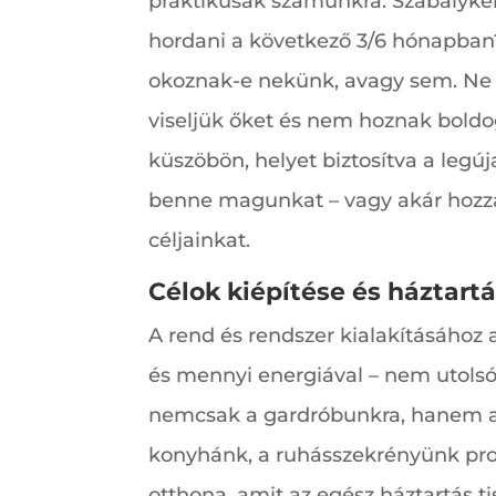
praktikusak számunkra. Szabálykén
hordani a következő 3/6 hónapban?
okoznak-e nekünk, avagy sem. Ne
viseljük őket és nem hoznak boldo
küszöbön, helyet biztosítva a leg
benne magunkat – vagy akár hozzá
céljainkat.
Célok kiépítése és háztar
A rend és rendszer kialakításához 
és mennyi energiával – nem utolsó
nemcsak a gardróbunkra, hanem az
konyhánk, a ruhásszekrényünk prof
otthona, amit az egész háztartás t