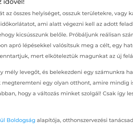
 idővel!
át az összes helyiséget, osszuk területekre, vag
őkorlátatot, ami alatt végezni kell az adott felad
nehogy kicsússzunk belőle. Próbáljunk reálisan sz
apon apró lépésekkel valósítsuk meg a célt, egy h
enntartjuk, mert elköteleztük magunkat az új felál
y mély levegőt, és belekezdeni egy számunkra ha
 megteremteni egy olyan otthont, amire mindig i
bban, hogy a változás minket szolgál! Csak így les
lül Boldogság
alapítója, otthonszervezési tanácsadó