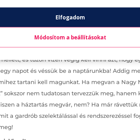
épéseket egy hatékony háztartás felé. Hiszen szám
Elfogadom
sítani, hogy melyik rendszert lesz a legkönnyebb
löljünk ki egy napot a változáshoz!
Módosítom a beállításokat
thonszervezésről. Tenni is kell érte, hogy az elk
llett, és tűzön vízen végig kell vinni azt, hogy 
i egy napot és véssük be a naptárunkba! Addig me
mihez tartani kell magunkat. Ha megvan a Nagy Na
t” sokszor nem tudatosan tervezzük meg, hanem kic
iszen a háztartás megvár, nem? Ha már rávettü
amit a gardrób szelektálással és rendszerezéssel fo
 meg!