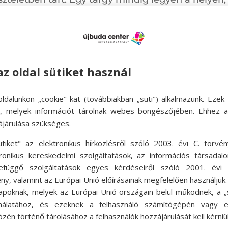
az otthonunk legyen értünk és nem pedig fordítva. 
melyben az éppen használt ruhák, tárgyak, eszkö
 elengedhetetlen kiépíteni a tudatos fogyasztási 
az oldal sütiket használ
.
ldalunkon „cookie"-kat (továbbiakban „süti") alkalmazunk. Ezek 
ok, melyek információt tárolnak webes böngészőjében. Ehhez 
tározni, hogy mire van szükségünk, hogy hatékon
ájárulása szükséges.
son, vagy szekrényben szeretjük tárolni (olyan v
ütiket" az elektronikus hírközlésről szóló 2003. évi C. törvén
nak számunkra megnyugvást? Esetleg szeretjük a d
tronikus kereskedelmi szolgáltatások, az információs társadal
efüggő szolgáltatások egyes kérdéseiről szóló 2001. évi C
A gardróbszekrényben díszelgő ruháinkat összehaj
ny, valamint az Európai Unió előírásainak megfelelően használjuk
 pontosan melyik darab éppen hol van? Változato
apoknak, melyek az Európai Unió országain belül működnek, a „s
nálatához, és ezeknek a felhasználó számítógépén vagy 
zulagardróbhoz hasonlít a ruhatárunk: megvannak
zén történő tárolásához a felhasználók hozzájárulását kell kérniü
érdéseket mind meg kell válaszoljuk ahhoz, hogy 