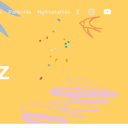
k
Parkolás
Nyitvatartás
Z