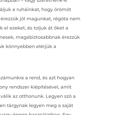
hónapban – vagy szeretnénk-e
áljuk a ruháinkat, hogy örömöt
érezzük jól magunkat, régóta nem
l ezeket, és toljuk át őket a
elmesek, magabiztosabbnak érezzük
luk könnyebben elérjük a
s számunkra a rend, és azt hogyan
ny rendszer kiépítésével, amit
válik az otthonunk. Legyen szó a
den tárgynak legyen meg a saját
n, vagy éppen használatban. Egy