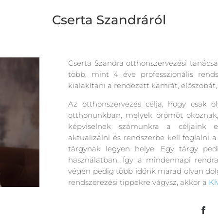
Cserta Szandráról
Cserta Szandra otthonszervezési tanácsa
több, mint 4 éve professzionális rendsz
kialakítani a rendezett kamrát, előszobát
Az otthonszervezés célja, hogy csak 
otthonunkban, melyek örömöt okoznak, 
képviselnek számunkra a céljaink e
aktualizálni és rendszerbe kell foglaln
tárgynak legyen helye. Egy tárgy pe
használatban. Így a mindennapi rendrak
végén pedig több időnk marad olyan dolg
rendszerezési tippekre vágysz, akkor a
Kí