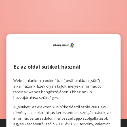
Köszönjük, hogy regisztráltál.
Mostantól mindig értesülni fogsz az
új tartalmakról.
Ez az oldal sütiket használ
Weboldalunkon „cookie"-kat (továbbiakban „süti")
alkalmazunk. Ezek olyan fájlok, melyek információt
tárolnak webes böngészőjében. Ehhez az Ön
VISSZA A CIKKEKHEZ
hozzájárulása szükséges.
A „sütiket" az elektronikus hírközlésről szóló 2003. évi C.
törvény, az elektronikus kereskedelmi szolgáltatások, az
információs társadalommal összefüggő szolgáltatások
egyes kérdéseiről szóló 2001. évi CVIII. törvény, valamint