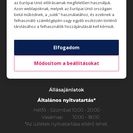
az Európai Unió előírásainak megfelelően használjuk.
Azon weblapoknak, melyek az Európai Unió országain
belül működnek, a „sütik" használatához, és ezeknek a
felhasználó számítógépén vagy egyéb eszközén történő
tárolásához a felhasználók hozzájárulását kell kérniük.
Üzletek
Akciók
Elfogadom
Aktualitások
Módosítom a beállításokat
Rólunk
Állásajánlatok
Általános nyitvatartás*
Hétfő - Szombat
10:00 - 20:00
Vasárnap
10:00 - 18:00
*Az üzletek nyitvatartása eltérő lehet.