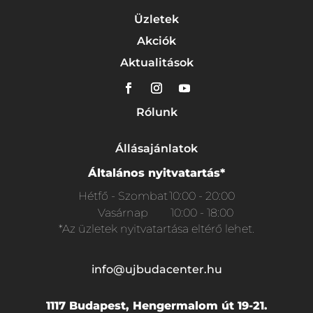
Üzletek
Akciók
Aktualitások
Rólunk
Állásajánlatok
Általános nyitvatartás*
Hétfő - Szombat
10:00 - 20:00
Vasárnap
10:00 - 18:00
*Az üzletek nyitvatartása eltérő lehet.
info@ujbudacenter.hu
1117 Budapest, Hengermalom út 19-21.