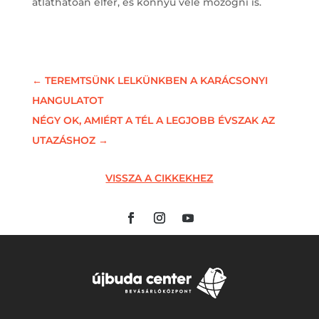
átláthatóan elfér, és könnyű vele mozogni is.
←
TEREMTSÜNK LELKÜNKBEN A KARÁCSONYI
HANGULATOT
NÉGY OK, AMIÉRT A TÉL A LEGJOBB ÉVSZAK AZ
UTAZÁSHOZ
→
VISSZA A CIKKEKHEZ