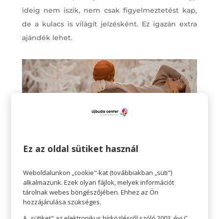
ideig nem iszik, nem csak figyelmeztetést kap,
de a kulacs is világít jelzésként. Ez igazán extra
ajándék lehet.
Ez az oldal sütiket használ
Weboldalunkon „cookie"-kat (továbbiakban „süti")
alkalmazunk. Ezek olyan fájlok, melyek információt
tárolnak webes böngészőjében. Ehhez az Ön
Hordozható
hozzájárulása szükséges.
A „sütiket" az elektronikus hírközlésről szóló 2003. évi C.