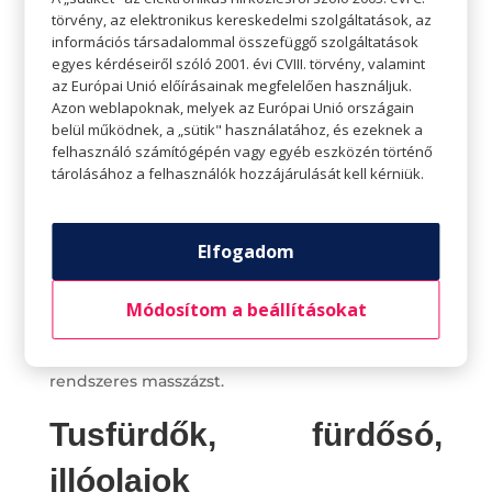
nyakventilátor
törvény, az elektronikus kereskedelmi szolgáltatások, az
információs társadalommal összefüggő szolgáltatások
A szobakerékpározástól az utcai futásig mindenki
egyes kérdéseiről szóló 2001. évi CVIII. törvény, valamint
az Európai Unió előírásainak megfelelően használjuk.
megizzad, aki sportol. Különleges, de hasznos
Azon weblapoknak, melyek az Európai Unió országain
ajándék lehet minden edzésbolondnak a
belül működnek, a „sütik" használatához, és ezeknek a
hordozható nyaki ventilátor, ami távol tartja a
felhasználó számítógépén vagy egyéb eszközén történő
tárolásához a felhasználók hozzájárulását kell kérniük.
ragacsos, kényelmetlen izzadás érzését a
kemény edzések alkalmával.
Elfogadom
Ugyanígy hasznos lehet edzések utánra egy jó
nyakmasszírozó, hátmasszírozó is. Nagyszerű
Módosítom a beállításokat
ajándék annak, aki nyak- vagy hátfájástól
szenved, de nem engedheti meg magának a
rendszeres masszázst.
Tusfürdők, fürdősó,
illóolajok