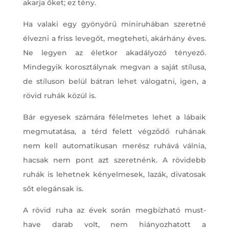
akarja őket; ez tény.
Ha valaki egy gyönyörű miniruhában szeretné
élvezni a friss levegőt, megteheti, akárhány éves.
Ne legyen az életkor akadályozó tényező.
Mindegyik korosztálynak megvan a saját stílusa,
de stíluson belül bátran lehet válogatni, igen, a
rövid ruhák közül is.
Bár egyesek számára félelmetes lehet a lábaik
megmutatása, a térd felett végződő ruhának
nem kell automatikusan merész ruhává válnia,
hacsak nem pont azt szeretnénk. A rövidebb
ruhák is lehetnek kényelmesek, lazák, divatosak
sőt elegánsak is.
A rövid ruha az évek során megbízható must-
have darab volt, nem hiányozhatott a