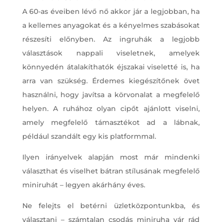
A 60-as éveiben lévő nő akkor jár a legjobban, ha
a kellemes anyagokat és a kényelmes szabásokat
részesíti előnyben. Az ingruhák a legjobb
választások nappali viseletnek, amelyek
könnyedén átalakíthatók éjszakai viseletté is, ha
arra van szükség. Érdemes kiegészítőnek övet
használni, hogy javítsa a körvonalat a megfelelő
helyen. A ruhához olyan cipőt ajánlott viselni,
amely megfelelő támasztékot ad a lábnak,
például szandált egy kis platformmal.
Ilyen irányelvek alapján most már mindenki
választhat és viselhet bátran stílusának megfelelő
miniruhát – legyen akárhány éves.
Ne felejts el betérni üzletközpontunkba, és
választani – számtalan csodás miniruha vár rád