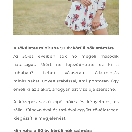
A tökéletes miniruha 50 év körüli nők számára
Az 50-es éveiben sok nő megéli második
fiatalságát. Miért ne fejeződhetne ez ki a
ruhában? Lehet választani állatmintás
miniruhákat, ügyes szabással, ami pontosan úgy
emeli ki az alakot, ahogyan azt viselője szeretné.
A közepes sarkú cipő nőies és kényelmes, és
sállal, fülbevalóval és táskával együtt tökéletesen
kiegészíti a megjelenést.
Miniruha a 60 év körüli nők számára