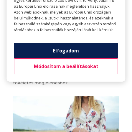
egyes kérdéseiről szóló 2001. évi CVIII. törvény, valamint
A 40-es éveiben járó nő választhat egyszerű,
az Európai Unió előírásainak megfelelően használjuk.
Azon weblapoknak, melyek az Európai Unió országain
élénk színű ruhákat. Vagy ha szereti a teljesen
belül működnek, a „sütik" használatához, és ezeknek a
fekete ruhákat, válasszon olyan ruhát, amin van
felhasználó számítógépén vagy egyéb eszközén történő
egy kis rafinéria: fodrok, csipke vagy bármi, ami a
tárolásához a felhasználók hozzájárulását kell kérniük.
ruhára tereli a figyelmet és nem azokra a kis
testalkathibákra, amiket el akar rejteni.
Elfogadom
Az ékszerek elengedhetetlenek ahhoz, hogy a
Módosítom a beállításokat
megjelenést elegánsabbá tegyék. Egy csinos
platform vagy szandál remek választás a
tökéletes megjelenéshez.