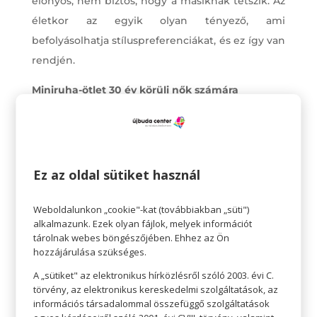
előnyös, nem biztos, hogy a másiknak tetszik. Az
életkor az egyik olyan tényező, ami
befolyásolhatja stíluspreferenciákat, és ez így van
rendjén.
Miniruha-ötlet 30 év körüli nők számára
A 30-as éveiben járó nő bátran megmutathatja a
lábait, és játszhat az öltözéke különböző
elemeivel, hogy érdekes megjelenést
alkosson. Érdemes könnyű szöveteket, például
Ez az oldal sütiket használ
pamutot és lenvászont választani, és kombinálni
a semleges színeket élénk kiegészítőkkel.
Weboldalunkon „cookie"-kat (továbbiakban „süti")
alkalmazunk. Ezek olyan fájlok, melyek információt
tárolnak webes böngészőjében. Ehhez az Ön
Egy éjjeli randevú esetén egy könnyű sál vagy
hozzájárulása szükséges.
egy vékony kabát könnyedén felvehető
A „sütiket" az elektronikus hírközlésről szóló 2003. évi C.
mindegyik ruhához.
törvény, az elektronikus kereskedelmi szolgáltatások, az
információs társadalommal összefüggő szolgáltatások
Ideális miniruha 40 év körüli nők számára