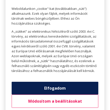
hidratáló krémet. Javítja a bőrhibákat, mint egy
Weboldalunkon „cookie"-kat (továbbiakban „süti")
jó alapozó, ugyanakkor hidratál és puhít is. Nem
alkalmazunk. Ezek olyan fájlok, melyek információt
tárolnak webes böngészőjében. Ehhez az Ön
olyan sűrű, mégis megfelelően elfedi a hibákat,
hozzájárulása szükséges.
eltünteti a foltokat, gyulladásokat. Ápol, hidratál
A „sütiket" az elektronikus hírközlésről szóló 2003. évi C.
és még a naptól is véd. Egyértelműen a
törvény, az elektronikus kereskedelmi szolgáltatások, az
kosarunkban a helye.
információs társadalommal összefüggő szolgáltatások
egyes kérdéseiről szóló 2001. évi CVIII. törvény, valamint
az Európai Unió előírásainak megfelelően használjuk.
Azon weblapoknak, melyek az Európai Unió országain
belül működnek, a „sütik" használatához, és ezeknek a
felhasználó számítógépén vagy egyéb eszközén történő
tárolásához a felhasználók hozzájárulását kell kérniük.
Elfogadom
Módosítom a beállításokat