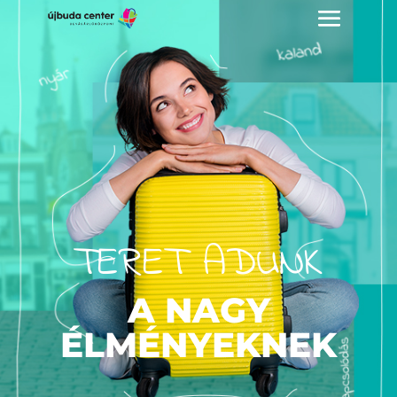
TERET ADUNK
A NAGY
ÉLMÉNYEKNEK