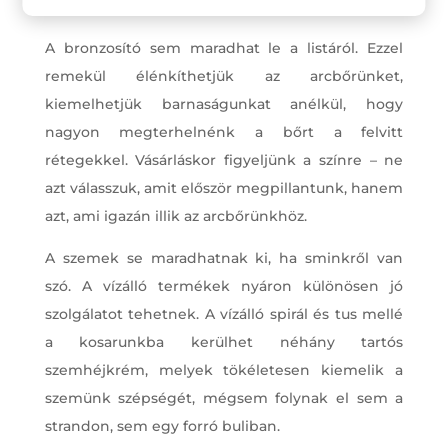
A bronzosító sem maradhat le a listáról. Ezzel
remekül élénkíthetjük az arcbőrünket,
kiemelhetjük barnaságunkat anélkül, hogy
nagyon megterhelnénk a bőrt a felvitt
rétegekkel. Vásárláskor figyeljünk a színre – ne
azt válasszuk, amit először megpillantunk, hanem
azt, ami igazán illik az arcbőrünkhöz.
A szemek se maradhatnak ki, ha sminkről van
szó. A vízálló termékek nyáron különösen jó
szolgálatot tehetnek. A vízálló spirál és tus mellé
a kosarunkba kerülhet néhány tartós
szemhéjkrém, melyek tökéletesen kiemelik a
szemünk szépségét, mégsem folynak el sem a
strandon, sem egy forró buliban.