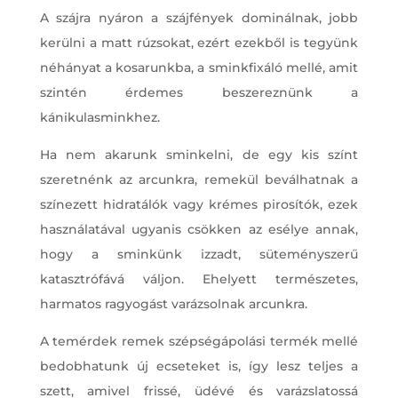
A szájra nyáron a szájfények dominálnak, jobb
kerülni a matt rúzsokat, ezért ezekből is tegyünk
néhányat a kosarunkba, a sminkfixáló mellé, amit
szintén érdemes beszereznünk a
kánikulasminkhez.
Ha nem akarunk sminkelni, de egy kis színt
szeretnénk az arcunkra, remekül beválhatnak a
színezett hidratálók vagy krémes pirosítók, ezek
használatával ugyanis csökken az esélye annak,
hogy a sminkünk izzadt, süteményszerű
katasztrófává váljon. Ehelyett természetes,
harmatos ragyogást varázsolnak arcunkra.
A temérdek remek szépségápolási termék mellé
bedobhatunk új ecseteket is, így lesz teljes a
szett, amivel frissé, üdévé és varázslatossá