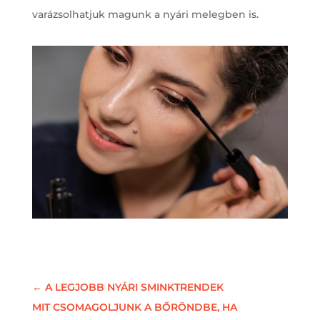
varázsolhatjuk magunk a nyári melegben is.
←
A LEGJOBB NYÁRI SMINKTRENDEK
MIT CSOMAGOLJUNK A BŐRÖNDBE, HA