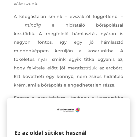
válasszunk.
A kifogástalan smink – évszaktól függetlenül –
mindig
a hidratáló bőrápolással
kezdődik. A megfelelő hámlasztás nyáron is
nagyon fontos, így egy jó hámlasztó
mindenképpen kerüljön a kosarunkba. A
tökéletes nyári smink egyik titka ugyanis az,
hogy felvitele előtt jól megtisztítjuk az arcbőrt.
Ezt követheti egy könnyű, nem zsíros hidratáló
krém, ami a bőrápolás elengedhetetlen része.
Fontos a napvédelem, úgyhogy a kosarunkba
mindenképpen kerüljön naptej, lehetőleg minél
magasabb faktorú.
A nyár favoritja a BB krém. Ez egy szuper termék,
Ez az oldal sütiket használ
ami tökéletesen kombinálja az alapozót és a