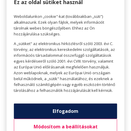
Ez az oldal sütiket használ
lengébbet választani.
Weboldalunkon „cookie"-kat (továbbiakban „süti")
alkalmazunk. Ezek olyan fájlok, melyek információt
tárolnak webes böngészőjében. Ehhez az Ön
hozzájárulása szükséges.
A „sütiket" az elektronikus hírközlésről szóló 2003. évi C.
törvény, az elektronikus kereskedelmi szolgáltatások, az
információs társadalommal összefüggő szolgáltatások
egyes kérdéseiről szóló 2001. évi CVIII. törvény, valamint
az Európai Unió előírásainak megfelelően használjuk.
Azon weblapoknak, melyek az Európai Unió országain
belül működnek, a „sütik" használatához, és ezeknek a
felhasználó számítógépén vagy egyéb eszközén történő
tárolásához a felhasználók hozzájárulását kell kérniük.
Óvjuk a fejünket és a szemünket is
Elfogadom
Ha strandra megyünk, nem csak fürdőruhára és
strandkendőre lesz szükségünk. Egy strandszett
Módosítom a beállításokat
elengedhetetlen része a sapka vagy kalap és a