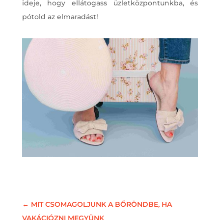
ideje, hogy ellátogass üzletközpontunkba, és
pótold az elmaradást!
←
MIT CSOMAGOLJUNK A BŐRÖNDBE, HA
VAKÁCIÓZNI MEGYÜNK