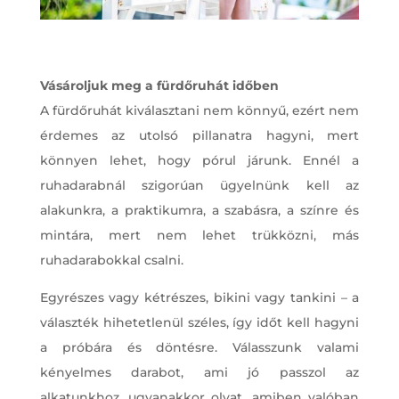
Vásároljuk meg a fürdőruhát időben
A fürdőruhát kiválasztani nem könnyű, ezért nem
érdemes az utolsó pillanatra hagyni, mert
könnyen lehet, hogy pórul járunk. Ennél a
ruhadarabnál szigorúan ügyelnünk kell az
alakunkra, a praktikumra, a szabásra, a színre és
mintára, mert nem lehet trükközni, más
ruhadarabokkal csalni.
Egyrészes vagy kétrészes, bikini vagy tankini – a
választék hihetetlenül széles, így időt kell hagyni
a próbára és döntésre. Válasszunk valami
kényelmes darabot, ami jó passzol az
alkatunkhoz, ugyanakkor olyat, amiben valóban