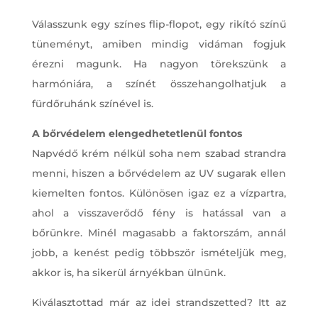
Válasszunk egy színes flip-flopot, egy rikító színű
tüneményt, amiben mindig vidáman fogjuk
érezni magunk. Ha nagyon törekszünk a
harmóniára, a színét összehangolhatjuk a
fürdőruhánk színével is.
A bőrvédelem elengedhetetlenül fontos
Napvédő krém nélkül soha nem szabad strandra
menni, hiszen a bőrvédelem az UV sugarak ellen
kiemelten fontos. Különösen igaz ez a vízpartra,
ahol a visszaverődő fény is hatással van a
bőrünkre. Minél magasabb a faktorszám, annál
jobb, a kenést pedig többször ismételjük meg,
akkor is, ha sikerül árnyékban ülnünk.
Kiválasztottad már az idei strandszetted? Itt az