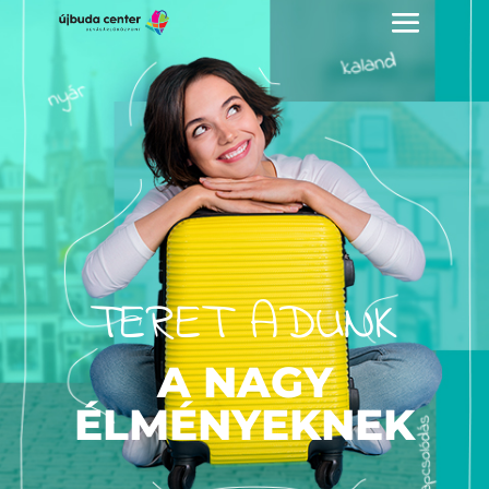
TERET ADUNK
A NAGY
ÉLMÉNYEKNEK