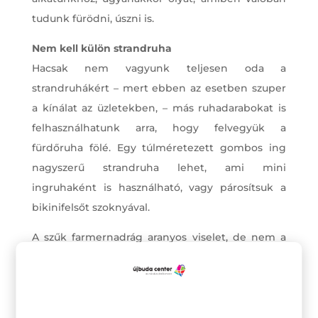
tudunk fürödni, úszni is.
Nem kell külön strandruha
Hacsak nem vagyunk teljesen oda a
strandruhákért – mert ebben az esetben szuper
a kínálat az üzletekben, – más ruhadarabokat is
felhasználhatunk arra, hogy felvegyük a
fürdőruha fölé. Egy túlméretezett gombos ing
nagyszerű strandruha lehet, ami mini
ingruhaként is használható, vagy párosítsuk a
bikinifelsőt szoknyával.
A szűk farmernadrág aranyos viselet, de nem a
legpraktikusabb a strandra. Vizes testre nagyon
nehéz felvenni, de az átázott, netalántán
homokos farmer rövidnadrág nem is kényelmes.
Mindenképpen érdemes ehelyett valami