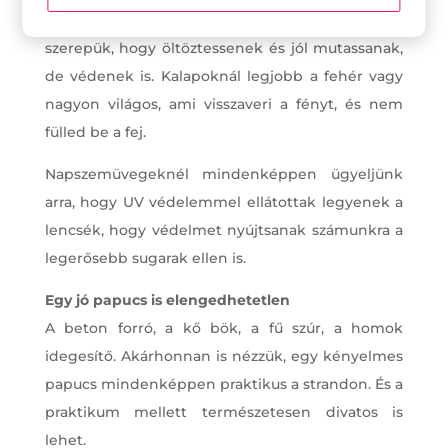
napszemüveg is. Ezeknek nem csak az a
szerepük, hogy öltöztessenek és jól mutassanak,
de védenek is. Kalapoknál legjobb a fehér vagy
nagyon világos, ami visszaveri a fényt, és nem
fülled be a fej.
Napszemüvegeknél mindenképpen ügyeljünk
arra, hogy UV védelemmel ellátottak legyenek a
lencsék, hogy védelmet nyújtsanak számunkra a
legerősebb sugarak ellen is.
Egy jó papucs is elengedhetetlen
A beton forró, a kő bök, a fű szúr, a homok
idegesítő. Akárhonnan is nézzük, egy kényelmes
papucs mindenképpen praktikus a strandon. És a
praktikum mellett természetesen divatos is
lehet.