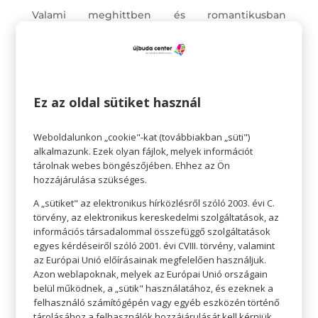
Valami meghittben és romantikusban
gondolkodsz? Mondjuk a hozzáválókat: szerezz
néhány finom falatot, egy pokrócot, és vágjatok
neki közösen egy romantikus pikniknek a
szabadban. A meghittséghez pedig nem
Ez az oldal sütiket használ
szükséges egy külön nektek elkerített
sziget
–
válasszatok egy hangulatos parkot, tópartot vagy
Weboldalunkon „cookie"-kat (továbbiakban „süti")
alkalmazunk. Ezek olyan fájlok, melyek információt
akár a pláza teraszát, és élvezzétek ki a közös
tárolnak webes böngészőjében. Ehhez az Ön
pillanatokat. A friss levegő és a tény, hogy együtt
hozzájárulása szükséges.
vagytok, garantáltan felejthetetlenné varázsolja a
A „sütiket" az elektronikus hírközlésről szóló 2003. évi C.
pikniket.
törvény, az elektronikus kereskedelmi szolgáltatások, az
információs társadalommal összefüggő szolgáltatások
egyes kérdéseiről szóló 2001. évi CVIII. törvény, valamint
az Európai Unió előírásainak megfelelően használjuk.
Azon weblapoknak, melyek az Európai Unió országain
belül működnek, a „sütik" használatához, és ezeknek a
felhasználó számítógépén vagy egyéb eszközén történő
tárolásához a felhasználók hozzájárulását kell kérniük.