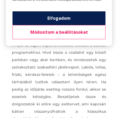
Elfogadom
Módosítom a beállításokat
Egy közös családi program?
A nyár az egyik legtökéletesebb időszak a családi
programokhoz. Hívd össze a családot egy közeli
parkban vagy akár kertben, és rendezzetek egy
szórakoztató szabadtéri játéknapot. Labda, tollas,
frizbi, kérdezz-felelek – a lehetőségek egész
tárházából tudtok választani ilyen téren. Ha
pedig az időjárás esetleg rosszra fordul, akkor se
essetek kétségbe. Beszéljetek össze és
dolgozzatok ki előre egy esőtervet, ami kapcsán
bátran visszanyúlhattok a klasszikus