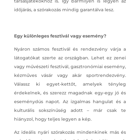
társasjátékokhoz is. Így bármilyen is legyen az
időjárás, a szórakozás mindig garantálva lesz.
Egy különleges fesztivál vagy esemény?
Nyáron számos fesztivál és rendezvény várja a
látogatókat szerte az országban. Lehet ez zenei
vagy művészeti fesztivál, gasztronómiai esemény,
kézműves vásár vagy akár sportrendezvény.
Válassz ki egyet-kettőt, amelyek tényleg
érdekelnek, és szerezz magadnak egy-egy jó és
eseménydús napot. Az izgalmas hangulat és a
kulturális sokszínűség adott – már csak te
hiányzol, hogy teljes legyen a kép.
Az ideális nyári szórakozás mindenkinek más és