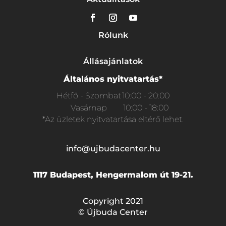
Rólunk
Állásajánlatok
Általános nyitvatartás*
Hétfő - Szombat
10:00 - 20:00
Vasárnap
10:00 - 18:00
*Az üzletek nyitvatartása eltérő lehet.
info@ujbudacenter.hu
1117 Budapest, Hengermalom út 19-21.
Copyright 2021
© Újbuda Center