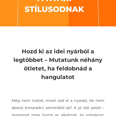
STÍLUSODNAK
Hozd ki az idei nyárból a
legtöbbet – Mutatunk néhány
ötletet, ha feldobnád a
hangulatot
Még nem tudod, mivel üsd el a nyarad, de nem
akarsz kimaradni semmiből se? A jó idő adott –
teremtsd meg hozzá az alkalmat, és szórakozz,