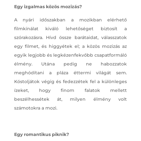
Egy izgalmas közös mozizás?
A nyári időszakban a mozikban elérhető
filmkínálat kiváló lehetőséget biztosít a
szórakozásra. Hívd össze barátaidat, válasszatok
egy filmet, és higgyétek el; a közös mozizás az
egyik legjobb és legkézenfekvőbb csapatformáló
élmény. Utána pedig ne habozzatok
meghódítani a pláza éttermi világát sem.
Kóstoljátok végig és fedezzétek fel a különleges
ízeket, hogy finom falatok mellett
beszélhessétek át, milyen élmény volt
számotokra a mozi.
Egy romantikus piknik?