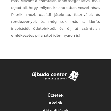
más. Viszont a számtalan lehetőséget látva, csak
rajtad áll, hogy milyen kalandokban veszel részt.
Piknik, mozi, családi játéknap, fesztiválok és
rendezvények és még sok más is. Meríts
inspirációt ötleteinkből, és élj át számtalan
emlékezetes pillanatot idén nyáron is!
Üzletek
Akciók
Aktualitások