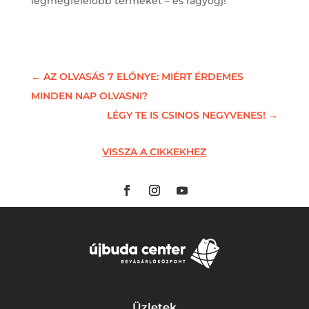
legmegfelelőbb terméket – és ragyogj!
←
AZ OLVASÁS 7 ELŐNYE: MIÉRT ÉRDEMES
MINDEN NAP OLVASNI?
LÉGY TE IS CSINOS NEGYVENES!
→
VISSZA A CIKKEKHEZ
Üzletek