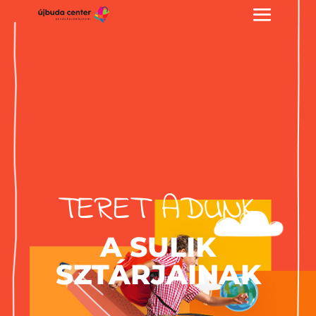
TERET ADUNK
A SULIK
SZTÁRJAINAK