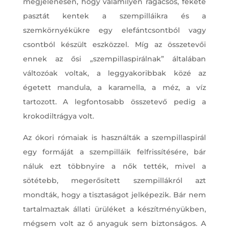
megjelenésén, hogy valamilyen ragacsos, fekete
pasztát kentek a szempilláikra és a
szemkörnyékükre egy elefántcsontból vagy
csontból készült eszközzel. Míg az összetevői
ennek az ősi „szempillaspirálnak” általában
változóak voltak, a leggyakoribbak közé az
égetett mandula, a karamella, a méz, a víz
tartozott. A legfontosabb összetevő pedig a
krokodiltrágya volt.
Az ókori rómaiak is használták a szempillaspirál
egy formáját a szempilláik felfrissítésére, bár
náluk ezt többnyire a nők tették, mivel a
sötétebb, megerősített szempillákról azt
mondták, hogy a tisztaságot jelképezik. Bár nem
tartalmaztak állati ürüléket a készítményükben,
mégsem volt az ő anyaguk sem biztonságos. A