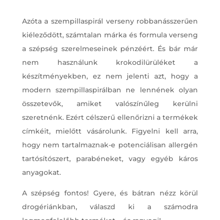
Azóta a szempillaspirál verseny robbanásszerűen
kiéleződött, számtalan márka és formula verseng
a szépség szerelmeseinek pénzéért. És bár már
nem használunk krokodilürüléket a
készítményekben, ez nem jelenti azt, hogy a
modern szempillaspirálban ne lennének olyan
összetevők, amiket valószínűleg kerülni
szeretnénk. Ezért célszerű ellenőrizni a termékek
címkéit, mielőtt vásárolunk. Figyelni kell arra,
hogy nem tartalmaznak-e potenciálisan allergén
tartósítószert, parabéneket, vagy egyéb káros
anyagokat.
A szépség fontos! Gyere, és bátran nézz körül
drogériánkban, válaszd ki a számodra