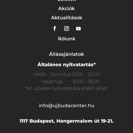
Akciók
Aktualitások
Rólunk
Állásajánlatok
Általános nyitvatartás*
Hétfő - Szombat
10:00 - 20:00
Vasárnap
10:00 - 18:00
*Az üzletek nyitvatartása eltérő lehet.
info@ujbudacenter.hu
1117 Budapest, Hengermalom út 19-21.