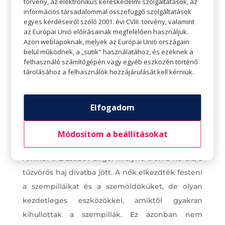
törvény, az elektronikus kereskedelmi szolgáltatások, az
információs társadalommal összefüggő szolgáltatások
egyes kérdéseiről szóló 2001. évi CVIII. törvény, valamint
az Európai Unió előírásainak megfelelően használjuk.
Azon weblapoknak, melyek az Európai Unió országain
belül működnek, a „sütik" használatához, és ezeknek a
felhasználó számítógépén vagy egyéb eszközén történő
tárolásához a felhasználók hozzájárulását kell kérniük.
Elfogadom
Módosítom a beállításokat
Amikor I. Erzsébet angol királynő trónra került, a
tűzvörös haj divatba jött. A nők elkezdték festeni
a szempilláikat és a szemöldöküket, de olyan
kezdetleges eszközökkel, amiktől gyakran
kihullottak a szempillák. Ez azonban nem