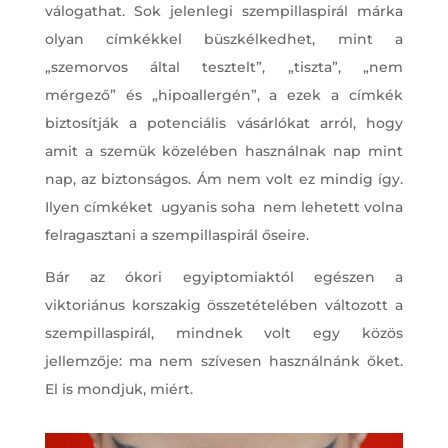
válogathat. Sok jelenlegi szempillaspirál márka
olyan címkékkel büszkélkedhet, mint a
„szemorvos által tesztelt”, „tiszta”, „nem
mérgező” és „hipoallergén”, a ezek a címkék
biztosítják a potenciális vásárlókat arról, hogy
amit a szemük közelében használnak nap mint
nap, az biztonságos. Ám nem volt ez mindig így.
Ilyen címkéket ugyanis soha nem lehetett volna
felragasztani a szempillaspirál őseire.
Bár az ókori egyiptomiaktól egészen a
viktoriánus korszakig összetételében változott a
szempillaspirál, mindnek volt egy közös
jellemzője: ma nem szívesen használnánk őket.
El is mondjuk, miért.