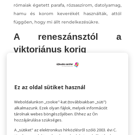
rómaiak égetett parafa, rózsaszirom, datolyamag,
hamu és korom keverékét használták, attól
függően, hogy mi állt rendelkezésükre.
A reneszánsztól a
viktoriánus korig
A reneszánsz idején egy teljesen új irányzat
jelent meg. Akkoriban az arc legszebb része nem
a szem vagy az ajkak voltak, mint ahogyan ma
Ez az oldal sütiket használ
gondoljuk, hanem a homlok. Ennek megfelelően
a korabeli nők valójában nem kiemelni, hanem
Weboldalunkon „cookie"-kat (továbbiakban „süti")
elcsúfítani, eltüntetni akarták a szemüket és a
alkalmazunk. Ezek olyan fájlok, melyek információt
szemöldöküket, hogy homlokukat jobban
tárolnak webes böngészőjében. Ehhez az Ön
hozzájárulása szükséges.
kiemeljék. Ezért kitépkedték a szemöldököt és a
A „sütiket" az elektronikus hírközlésről szóló 2003. évi C.
szempillát, és a hajat jó szorosan hátrahúzták.