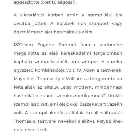
aggasztotta őket túlságosan.
A viktoriánus korban aztán a szempillák újra
divatba jöttek. A korabeli nők szénport vagy
égett lámpaolajat használtak a célra.
1872-ben Eugène Rimmel francia parfümész
megalkotta az első kereskedelmi forgalomban
kapható szempillaspirált, ami szénpor és vazelin
egyszerű kombinációja volt. 1917-ben a testvérek,
Maybel és Thomas Lyle Williams a tengerentúlon
feltalálták az általuk „első modern, mindennapi
használatra szánt szemkozmetikumnak” titulált
szempillaspirált, ami olajokkal összekevert vazelin
volt. A szempillakenőcs általuk kreált változatát
Thomas a testvére nevéből alakítva Maybelline-
nek nevezte el.