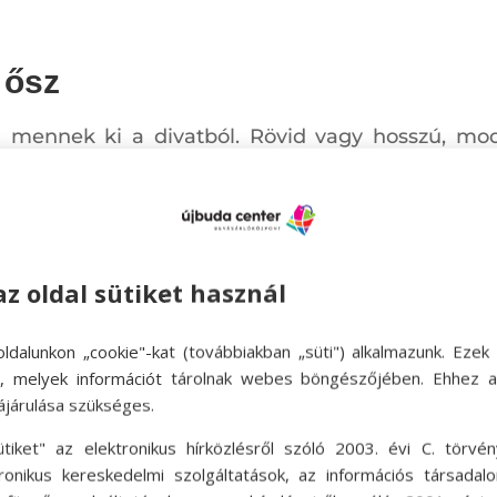
 ősz
 mennek ki a divatból. Rövid vagy hosszú, mod
 sokoldalú, örök darab az őszi ruhatárban, ami 
-fehéren és az ősz színein túl a pasztell színek, 
k ősszel.
az oldal sütiket használ
ldalunkon „cookie"-kat (továbbiakban „süti") alkalmazunk. Ezek 
ok, melyek információt tárolnak webes böngészőjében. Ehhez 
ájárulása szükséges.
ütiket" az elektronikus hírközlésről szóló 2003. évi C. törvén
tronikus kereskedelmi szolgáltatások, az információs társadal