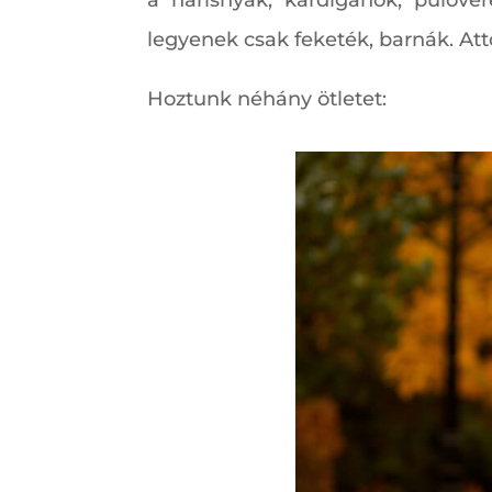
a harisnyák, kardigánok, pulóv
legyenek csak feketék, barnák. Attó
Hoztunk néhány ötletet: