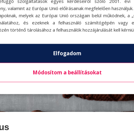
efüggő szolgáltatások egyes kérdéseiről szóló 2001. évi C
ny, valamint az Európai Unió előírásainak megfelelően használjuk
apoknak, melyek az Európai Unió országain belül működnek, a „s
nálatához, és ezeknek a felhasználó számítógépén vagy 
zén történő tárolásához a felhasználók hozzájárulását kell kérniü
Elfogadom
Módosítom a beállításokat
kus