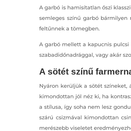
A garbó is hamisítatlan őszi klassz
semleges színű garbó bármilyen r
feltűnnek a tömegben.
A garbó mellett a kapucnis pulcsi 
szabadidőnadrággal, vagy akár szo
A sötét színű farmern
Nyáron kerüljük a sötét színeket,
kimondottan jól néz ki, ha kontras
a stílusa, így soha nem lesz gond
szárú csizmával kimondottan csin
merészebb viseletet eredményezh