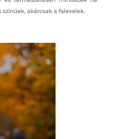
 – és természetesen mindezek ne
 színűek, akárcsak a falevelek.