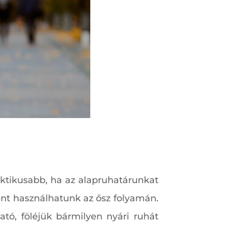
aktikusabb, ha az alapruhatárunkat
ként használhatunk az ősz folyamán.
ó, föléjük bármilyen nyári ruhát