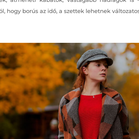
erek, átmeneti kabátok, vastagabb nadrágok is
l, hogy borús az idő, a szettek lehetnek változatos