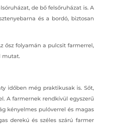
lsóruházat, de bő felsőruházat is. A
sztenyebarna és a bordó, biztosan
z ősz folyamán a pulcsit farmerrel,
l mutat.
ty időben még praktikusak is. Sőt,
vel. A farmernek rendkívül egyszerű
drág kényelmes pulóverrel és magas
gas derekú és széles szárú farmer