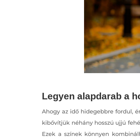
Legyen alapdarab a ho
Ahogy az idő hidegebbre fordul, é
kibővítjük néhány hosszú ujjú fehé
Ezek a színek könnyen kombinálh