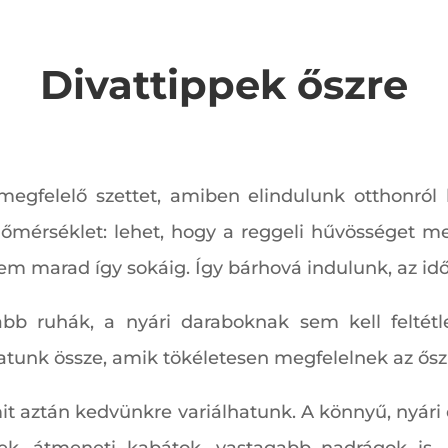
Divattippek őszre
 megfelelő szettet, amiben elindulunk otthonról
hőmérséklet: lehet, hogy a reggeli hűvösséget mel
 marad így sokáig. Így bárhová indulunk, az időjár
abb ruhák, a nyári daraboknak sem kell felté
hatunk össze, amik tökéletesen megfelelnek az ősz
it aztán kedvünkre variálhatunk. A könnyű, nyári