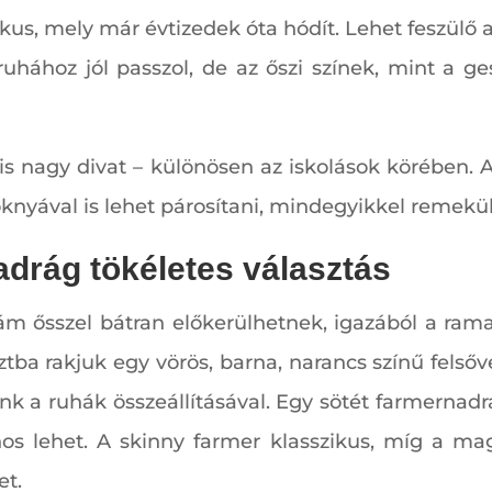
ikus, mely már évtizedek óta hódít. Lehet feszülő a
uhához jól passzol, de az őszi színek, mint a ge
is nagy divat – különösen az iskolások körében. A
knyával is lehet párosítani, mindegyikkel remekü
adrág tökéletes választás
 ám ősszel bátran előkerülhetnek, igazából a rama
ztba rakjuk egy vörös, barna, narancs színű felső
unk a ruhák összeállításával. Egy sötét farmerna
os lehet. A skinny farmer klasszikus, míg a ma
et.