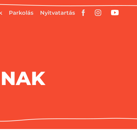
k
Parkolás
Nyitvatartás
INAK