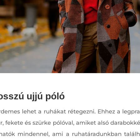
sszú ujjú póló
rdemes lehet a ruhákat rétegezni. Ehhez a legpr
r, fekete és szürke pólóval, amiket alsó darabok
atók mindennel, ami a ruhatáradunkban találhat