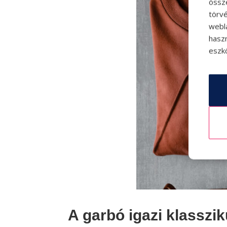
össz
törvé
webl
hasz
eszkö
A garbó igazi klasszi