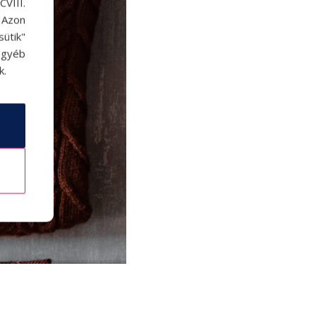
VIII.
. Azon
ütik"
egyéb
k.