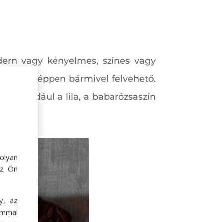
ern vagy kényelmes, színes vagy
tulajdonképpen bármivel felvehető.
mint például a lila, a babarózsaszín
olyan
az Ön
y, az
ommal