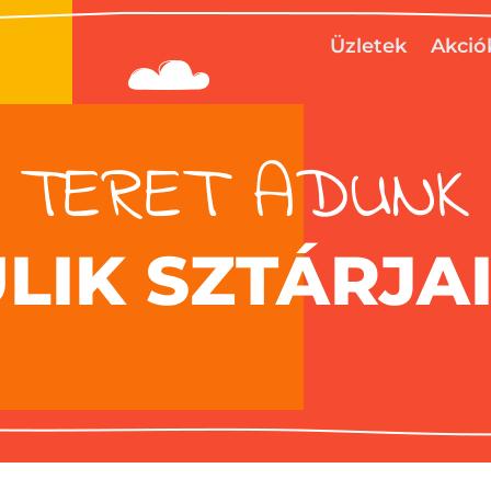
Üzletek
Akció
TERET ADUNK
ULIK SZTÁRJA