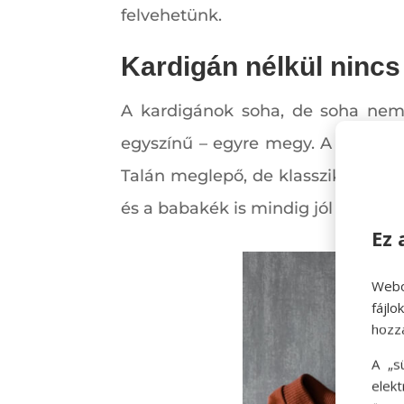
felvehetünk.
Kardigán nélkül nincs
A kardigánok soha, de soha nem
egyszínű – egyre megy. A kardigán
Talán meglepő, de klasszikus fekete
és a babakék is mindig jól mutatna
Ez 
Webo
fájl
hozz
A „s
elek