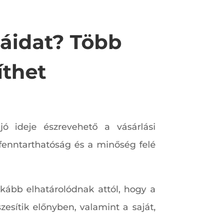
háidat? Több
íthet
ó ideje észrevehető a vásárlási
 fenntarthatóság és a minőség felé
nkább elhatárolódnak attól, hogy a
zesítik előnyben, valamint a saját,