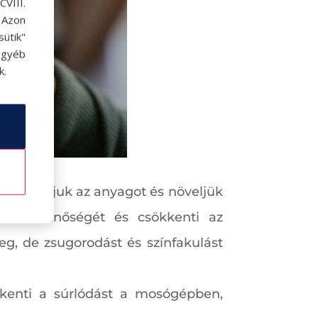
VIII.
. Azon
ütik"
egyéb
k.
n rongáljuk az anyagot és növeljük
uhák minőségét és csökkenti az
deg, de zsugorodást és színfakulást
ökkenti a súrlódást a mosógépben,