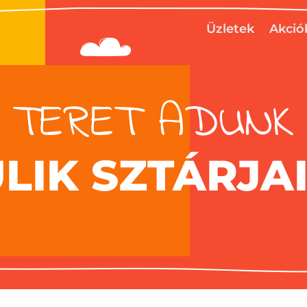
Üzletek
Akció
TERET ADUNK
ULIK SZTÁRJA