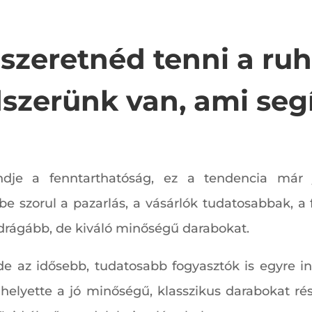
szeretnéd tenni a ru
zerünk van, ami seg
ndje a fenntarthatóság, ez a tendencia már j
e szorul a pazarlás, a vásárlók tudatosabbak, a
 drágább, de kiváló minőségű darabokat.
 de az idősebb, tudatosabb fogyasztók is egyre i
helyette a jó minőségű, klasszikus darabokat rés