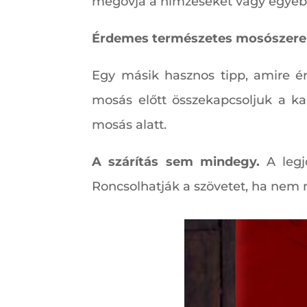
megóvja a hímzéseket vagy egyéb 
Érdemes természetes mosószerek
Egy másik hasznos tipp, amire ér
mosás előtt összekapcsoljuk a ka
mosás alatt.
A szárítás sem mindegy.
A legj
Roncsolhatják a szövetet, ha nem m