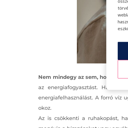
össz
törvé
webl
hasz
eszkö
Nem mindegy az sem, hogyan m
az energiafogyasztást. Ha nem
energiafelhasználást. A forró víz 
okoz.
Az is csökkenti a ruhakopást, ha