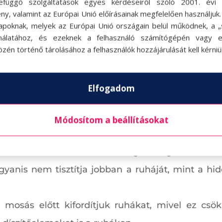
efüggő szolgáltatások egyes kérdéseiről szóló 2001. évi C
ny, valamint az Európai Unió előírásainak megfelelően használjuk
apoknak, melyek az Európai Unió országain belül működnek, a „s
nálatához, és ezeknek a felhasználó számítógépén vagy 
zén történő tárolásához a felhasználók hozzájárulását kell kérniü
Elfogadom
Módosítom a beállításokat
osunk.
Minél forróbb vízben mosunk, annál jobba
 forró vízben mosunk az segít megőrizni a r
ugyanis nem tisztítja jobban a ruháját, mint a hi
 mosás előtt kifordítjuk ruhákat, mivel ez cs