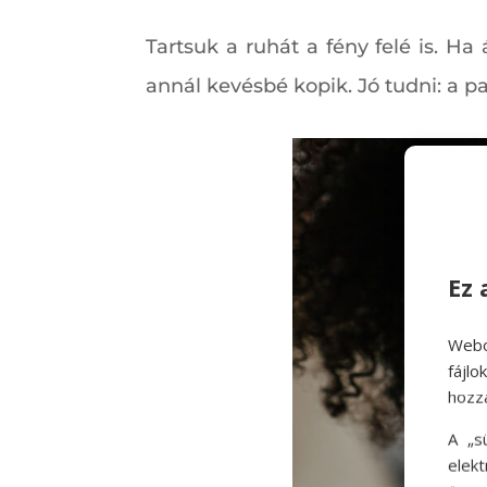
Tartsuk a ruhát a fény felé is. Ha
annál kevésbé kopik. Jó tudni: a p
Ez 
Webo
fájl
hozz
A „s
elek