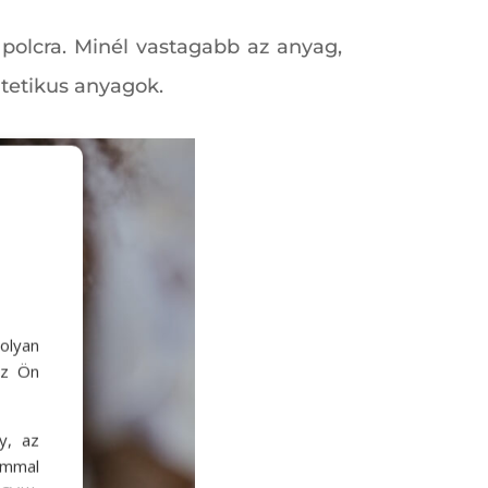
a polcra. Minél vastagabb az anyag,
ntetikus anyagok.
olyan
az Ön
y, az
ommal