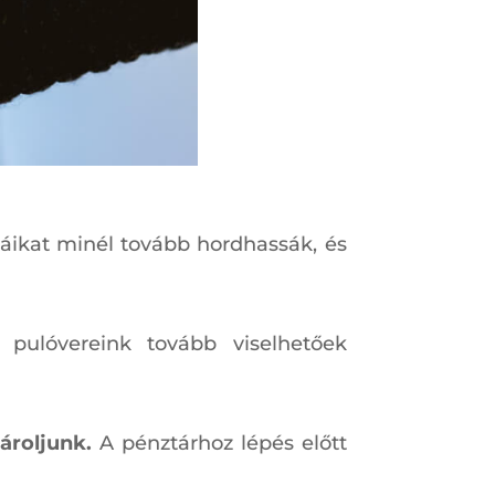
háikat minél tovább hordhassák, és
pulóvereink tovább viselhetőek
ároljunk.
A pénztárhoz lépés előtt