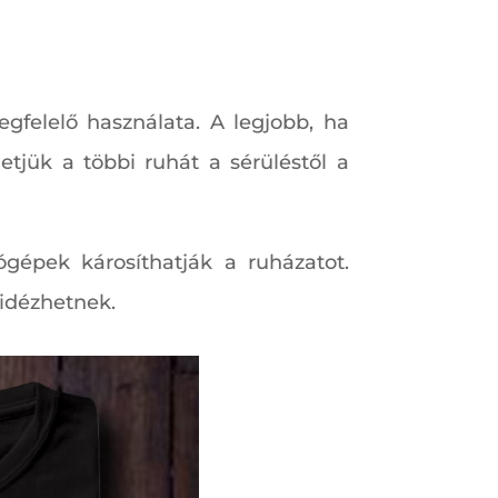
gfelelő használata. A legjobb, ha
tjük a többi ruhát a sérüléstől a
ógépek károsíthatják a ruházatot.
őidézhetnek.