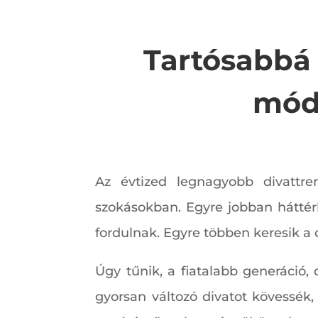
Tartósabbá 
móds
Az évtized legnagyobb divattre
szokásokban. Egyre jobban háttérb
fordulnak. Egyre többen keresik a
Úgy tűnik, a fiatalabb generáció,
gyorsan változó divatot kövessék, 