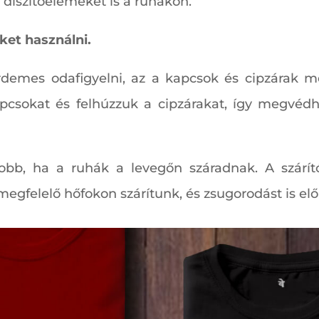
díszítőelemeket is a ruhákon.
et használni.
demes odafigyelni, az a kapcsok és cipzárak me
pcsokat és felhúzzuk a cipzárakat, így megvédhe
obb, ha a ruhák a levegőn száradnak. A szárít
egfelelő hőfokon szárítunk, és zsugorodást is el