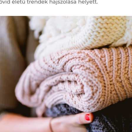
rövid életű trendek hajszolása helyett.