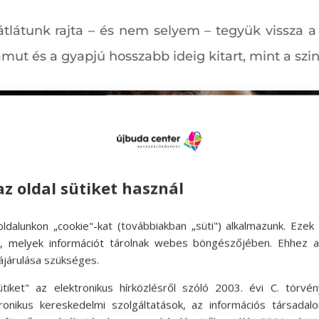
 átlátunk rajta – és nem selyem – tegyük vissza 
amut és a gyapjú hosszabb ideig kitart, mint a szi
az oldal sütiket használ
ldalunkon „cookie"-kat (továbbiakban „süti") alkalmazunk. Ezek 
ok, melyek információt tárolnak webes böngészőjében. Ehhez 
ájárulása szükséges.
ütiket" az elektronikus hírközlésről szóló 2003. évi C. törvén
tronikus kereskedelmi szolgáltatások, az információs társadal