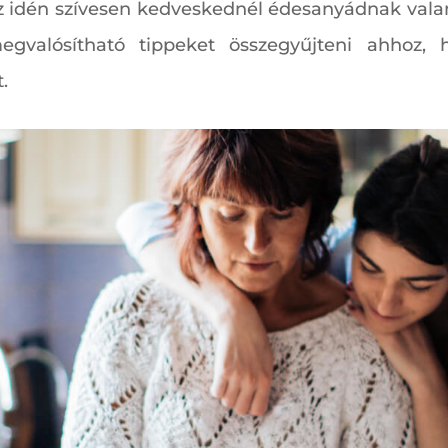
z idén szívesen kedveskednél édesanyádnak valam
egvalósítható tippeket összegyűjteni ahhoz, 
.