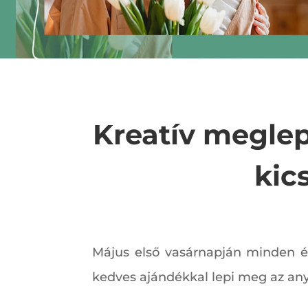
Kreatív meglep
kic
Május első vasárnapján minden év
kedves ajándékkal lepi meg az any