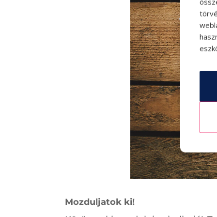
össz
törvé
webl
hasz
eszkö
Mozduljatok ki!