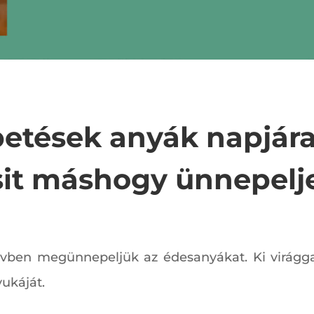
etések anyák napjára
sit máshogy ünnepelj
ben megünnepeljük az édesanyákat. Ki virággal,
ukáját.