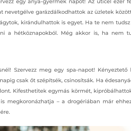
rvezz egy anya-gyermek napot! Az úticél ezer fé
t nevetgélve garázdálkodhattok az üzletek között,
ágytok, kirándulhattok is egyet. Ha te nem tuds
ni a hétköznapokból. Még akkor is, ha nem tu
ésnél! Szervezz meg egy spa-napot! Kényeztető 
 napig csak őt szépítsék, csinosítsák. Ha édesa
lont. Kifesthetitek egymás körmét, kipróbálhatt
 is megkoronázhatja – a drogériában már ehhe
ére.