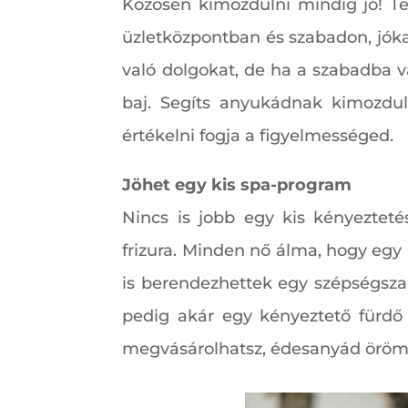
Közösen kimozdulni mindig jó! Te
üzletközpontban és szabadon, jóka
való dolgokat, de ha a szabadba v
baj. Segíts anyukádnak kimozdul
értékelni fogja a figyelmességed.
Jöhet egy kis spa-program
Nincs is jobb egy kis kényeztet
frizura. Minden nő álma, hogy egy
is berendezhettek egy szépségsza
pedig akár egy kényeztető fürdő
megvásárolhatsz, édesanyád öröm