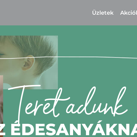
Üzletek
Akció
Teret adunk
Z ÉDESANYÁKN