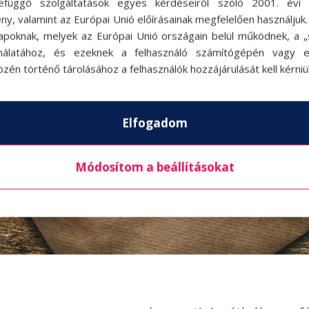
efüggő szolgáltatások egyes kérdéseiről szóló 2001. évi C
ny, valamint az Európai Unió előírásainak megfelelően használjuk
apoknak, melyek az Európai Unió országain belül működnek, a „s
nálatához, és ezeknek a felhasználó számítógépén vagy 
zén történő tárolásához a felhasználók hozzájárulását kell kérniü
Elfogadom
Módosítom a beállításokat