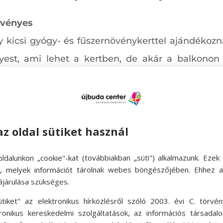
övényes
y kicsi gyógy- és fűszernövénykerttel ajándékoz
yest, ami lehet a kertben, de akár a balkonon
n vásárolt kaspókban, különböző színekkel megjelö
 könyvesboltban olyan könyvet, ami segít az á
onyhában!
az oldal sütiket használ
ldalunkon „cookie"-kat (továbbiakban „süti") alkalmazunk. Ezek 
ok, melyek információt tárolnak webes böngészőjében. Ehhez 
ájárulása szükséges.
ütiket" az elektronikus hírközlésről szóló 2003. évi C. törvén
tronikus kereskedelmi szolgáltatások, az információs társadal