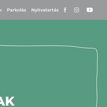
k
Parkolás
Nyitvatartás
AK