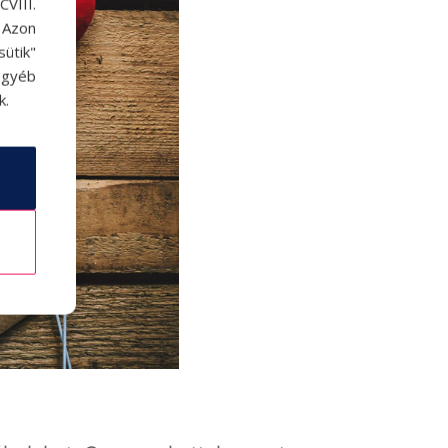
VIII.
. Azon
ütik"
egyéb
k.