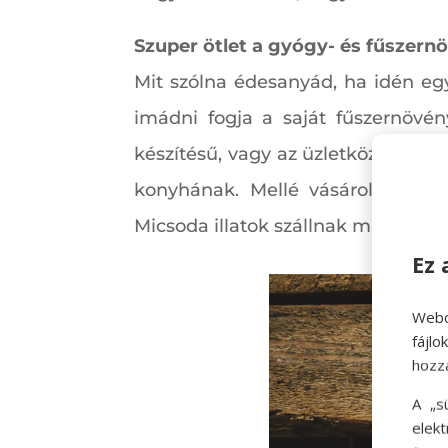
Szuper ötlet a gyógy- és fűszern
Mit szólna édesanyád, ha idén eg
imádni fogja a saját fűszernövén
készítésű, vagy az üzletközpontba
konyhának. Mellé vásárolhatsz a
Micsoda illatok szállnak majd a k
Ez 
Webo
fájl
hozz
A „s
elek