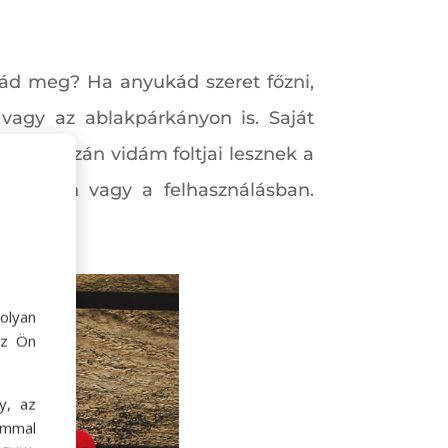
nád meg? Ha anyukád szeret főzni,
 vagy az ablakpárkányon is. Saját
lve igazán vidám foltjai lesznek a
polásban vagy a felhasználásban.
olyan
az Ön
y, az
ommal