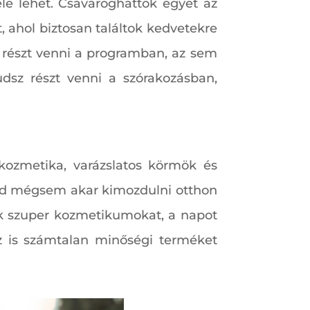
le lehet. Csavaroghattok egyet az
 ahol biztosan találtok kedvetekre
z részt venni a programban, az sem
dsz részt venni a szórakozásban,
kozmetika, varázslatos körmök és
nyád mégsem akar kimozdulni otthon
ok szuper kozmetikumokat, a napot
z is számtalan minőségi terméket