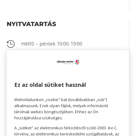
NYITVATARTÁS

Hétfő – péntek 10:00-19:00

Szombat 10:00-19:00

Vasárnap 10:00-16:00
Ez az oldal sütiket használ
KAPCSOLAT
Weboldalunkon „cookie"-kat (továbbiakban „süti")
alkalmazunk. Ezek olyan fájlok, melyek információt
tárolnak webes böngészőjében. Ehhez az Ön

+36 30 664 7611
hozzájárulása szükséges.

Nincs megadva
A „sütiket" az elektronikus hírközlésről szóló 2003. évi C.
törvény, az elektronikus kereskedelmi szolgáltatások, az