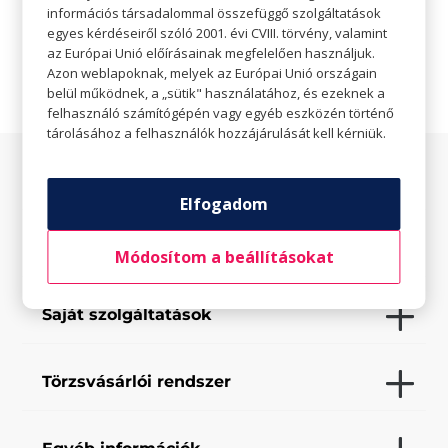
információs társadalommal összefüggő szolgáltatások

Weboldal
egyes kérdéseiről szóló 2001. évi CVIII. törvény, valamint
az Európai Unió előírásainak megfelelően használjuk.
Azon weblapoknak, melyek az Európai Unió országain
belül működnek, a „sütik" használatához, és ezeknek a
felhasználó számítógépén vagy egyéb eszközén történő
tárolásához a felhasználók hozzájárulását kell kérniük.
Az üzletről
Elfogadom
Elfogadott fizetési eszközök
Módosítom a beállításokat
Saját szolgáltatások
Törzsvásárlói rendszer