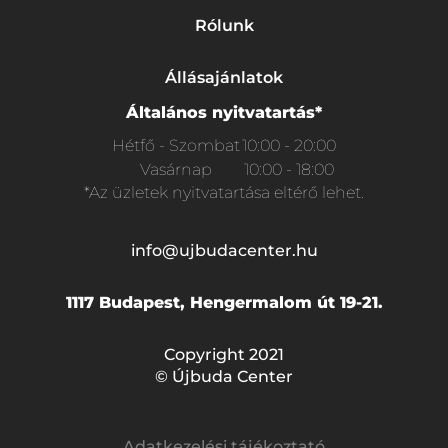
Rólunk
Állásajánlatok
Általános nyitvatartás*
Hétfő - Szombat
10:00 - 20:00
Vasárnap
10:00 - 18:00
*Az üzletek nyitvatartása eltérő lehet.
info@ujbudacenter.hu
1117 Budapest, Hengermalom út 19-21.
Copyright 2021
© Újbuda Center
Adatkezelési tájékoztató