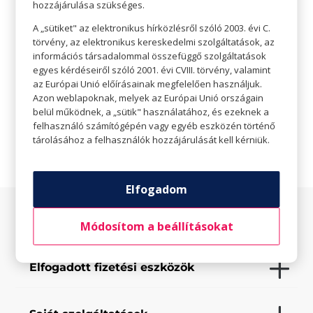
hozzájárulása szükséges.
A „sütiket" az elektronikus hírközlésről szóló 2003. évi C.
KAPCSOLAT
törvény, az elektronikus kereskedelmi szolgáltatások, az
információs társadalommal összefüggő szolgáltatások
egyes kérdéseiről szóló 2001. évi CVIII. törvény, valamint

bullsparkcrossfit@gmail.com
az Európai Unió előírásainak megfelelően használjuk.
Azon weblapoknak, melyek az Európai Unió országain

Weboldal
belül működnek, a „sütik" használatához, és ezeknek a
felhasználó számítógépén vagy egyéb eszközén történő
tárolásához a felhasználók hozzájárulását kell kérniük.
Elfogadom
Az üzletről
Módosítom a beállításokat
Elfogadott fizetési eszközök