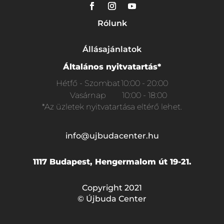
Rólunk
Állásajánlatok
Általános nyitvatartás*
Hétfő - Szombat
10:00 - 20:00
Vasárnap
10:00 - 18:00
*Az üzletek nyitvatartása eltérő lehet.
info@ujbudacenter.hu
1117 Budapest, Hengermalom út 19-21.
Copyright 2021
© Újbuda Center