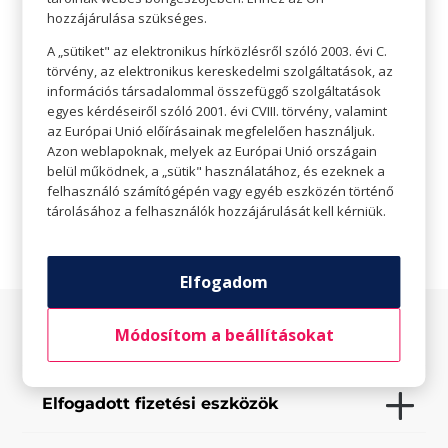
hozzájárulása szükséges.

Nincs megadva
A „sütiket" az elektronikus hírközlésről szóló 2003. évi C.
törvény, az elektronikus kereskedelmi szolgáltatások, az

info@buda.cyberjump.hu
információs társadalommal összefüggő szolgáltatások
egyes kérdéseiről szóló 2001. évi CVIII. törvény, valamint

csoportoknak:
csoport@buda.cyberjump.hu
az Európai Unió előírásainak megfelelően használjuk.
Azon weblapoknak, melyek az Európai Unió országain
belül működnek, a „sütik" használatához, és ezeknek a

Weboldal
felhasználó számítógépén vagy egyéb eszközén történő
tárolásához a felhasználók hozzájárulását kell kérniük.
Elfogadom
Módosítom a beállításokat
Az üzletről
Elfogadott fizetési eszközök