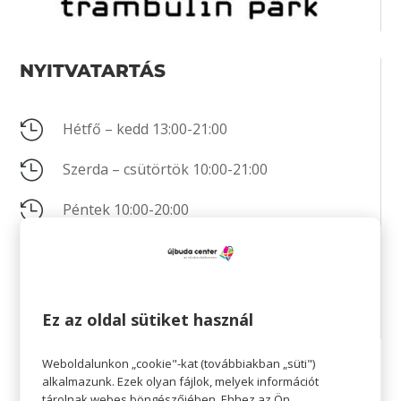
NYITVATARTÁS

Hétfő – kedd 13:00-21:00

Szerda – csütörtök 10:00-21:00

Péntek 10:00-20:00

Szombat 10:00-22:00
*Az aktuális nyitvatartás az üzlet weboldalán
található!
Ez az oldal sütiket használ
Weboldalunkon „cookie"-kat (továbbiakban „süti")
KAPCSOLAT
alkalmazunk. Ezek olyan fájlok, melyek információt
tárolnak webes böngészőjében. Ehhez az Ön