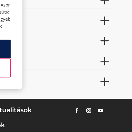
. Azon
ütik"
egyéb
k.
tualitások
ok