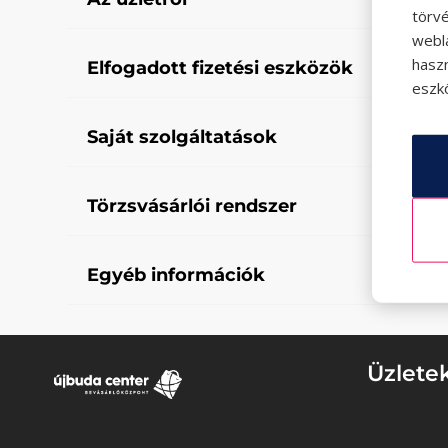
törvé
webl
hasz
Elfogadott fizetési eszközök
eszkö
Saját szolgáltatások
Törzsvásárlói rendszer
Egyéb információk
Üzlete