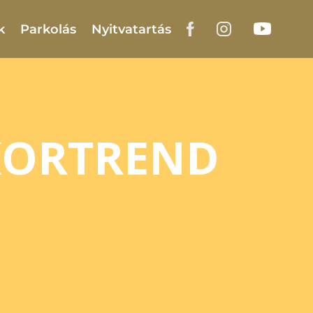
k
Parkolás
Nyitvatartás
KORTREND