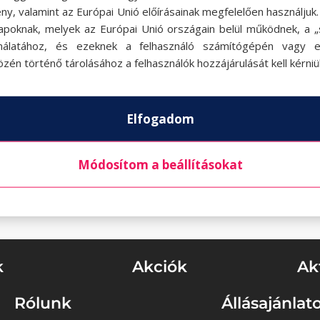
ny, valamint az Európai Unió előírásainak megfelelően használjuk
apoknak, melyek az Európai Unió országain belül működnek, a „s
nálatához, és ezeknek a felhasználó számítógépén vagy 
zén történő tárolásához a felhasználók hozzájárulását kell kérniü
Elfogadom
Módosítom a beállításokat
k
Akciók
Ak
Rólunk
Állásajánlat