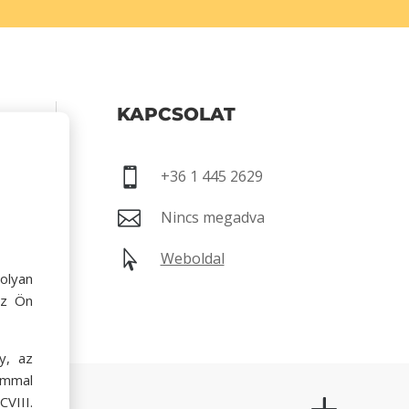
KAPCSOLAT
00-17:00

+36 1 445 2629

Nincs megadva

Weboldal
olyan
az Ön
y, az
ommal
VIII.