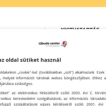
NYITVATARTÁS

Hétfő – péntek 09:

Szombat zárva
az oldal sütiket használ

Vasárnap zárva
ldalunkon „cookie"-kat (továbbiakban „süti") alkalmazunk. Ezek 
ok, melyek információt tárolnak webes böngészőjében. Ehhez 
ájárulása szükséges.
ütiket" az elektronikus hírközlésről szóló 2003. évi C. törvén
tronikus kereskedelmi szolgáltatások, az információs társadal
efüggő szolgáltatások egyes kérdéseiről szóló 2001. évi C