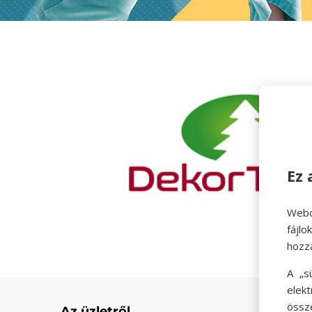
Ez 
Webo
fájl
hozz
A „s
elek
össz
Az üzletről