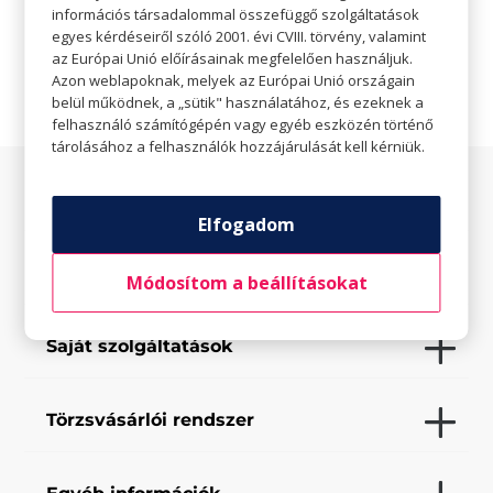
információs társadalommal összefüggő szolgáltatások

Weboldal
egyes kérdéseiről szóló 2001. évi CVIII. törvény, valamint
az Európai Unió előírásainak megfelelően használjuk.
Azon weblapoknak, melyek az Európai Unió országain
belül működnek, a „sütik" használatához, és ezeknek a
felhasználó számítógépén vagy egyéb eszközén történő
tárolásához a felhasználók hozzájárulását kell kérniük.
Az üzletről
Elfogadom
Elfogadott fizetési eszközök
Módosítom a beállításokat
Saját szolgáltatások
Törzsvásárlói rendszer