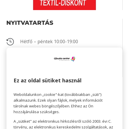
NYITVATARTÁS

Hétfő – péntek 10:00-19:00

Szombat 10:00-19:00

Vasárnap 10:00-18:00
Ez az oldal sütiket használ
KAPCSOLAT
Weboldalunkon „cookie"-kat (továbbiakban „süti")
alkalmazunk. Ezek olyan fájlok, melyek információt
tárolnak webes böngészőjében. Ehhez az Ön

+36 1 371-06-91
hozzájárulása szükséges.

Nincs megadva
A „sütiket" az elektronikus hírközlésről szóló 2003. évi C.
törvény, az elektronikus kereskedelmi szolgáltatások, az