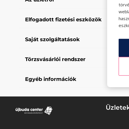
törvé
webl
hasz
Elfogadott fizetési eszközök
eszkö
Saját szolgáltatások
Törzsvásárlói rendszer
Egyéb információk
Üzlete