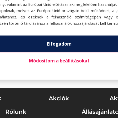
ny, valamint az Európai Unió előírásainak megfelelően használjuk
apoknak, melyek az Európai Unió országain belül működnek, a „s
nálatához, és ezeknek a felhasználó számítógépén vagy 
zén történő tárolásához a felhasználók hozzájárulását kell kérniü
Elfogadom
Módosítom a beállításokat
k
Akciók
Ak
Rólunk
Állásajánlat