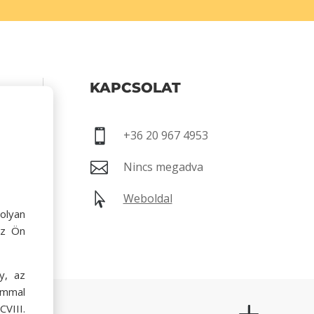
KAPCSOLAT
00-17:30

+36 20 967 4953

Nincs megadva

Weboldal
olyan
az Ön
y, az
ommal
VIII.