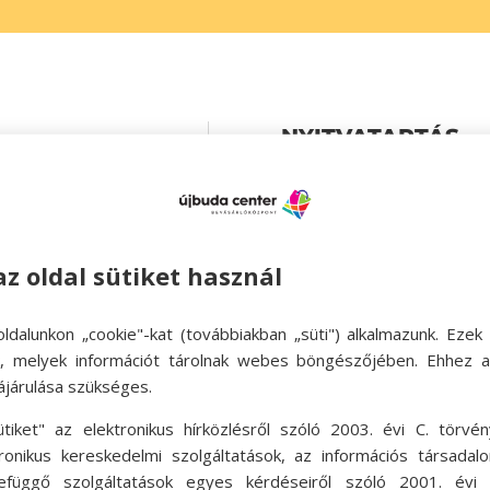
NYITVATARTÁS

Hétfő – péntek 08:

Szombat zárva
az oldal sütiket használ

Vasárnap zárva
ldalunkon „cookie"-kat (továbbiakban „süti") alkalmazunk. Ezek 
ok, melyek információt tárolnak webes böngészőjében. Ehhez 
ájárulása szükséges.
ütiket" az elektronikus hírközlésről szóló 2003. évi C. törvén
tronikus kereskedelmi szolgáltatások, az információs társadal
efüggő szolgáltatások egyes kérdéseiről szóló 2001. évi C