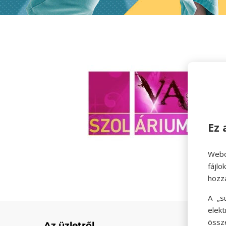
Ez 
Webo
fájl
hozz
A „s
elek
össz
Az üzletről