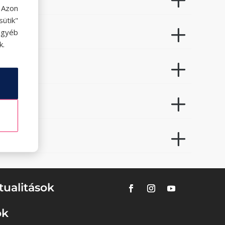
. Azon
ütik"
egyéb
k.
tualitások
ok