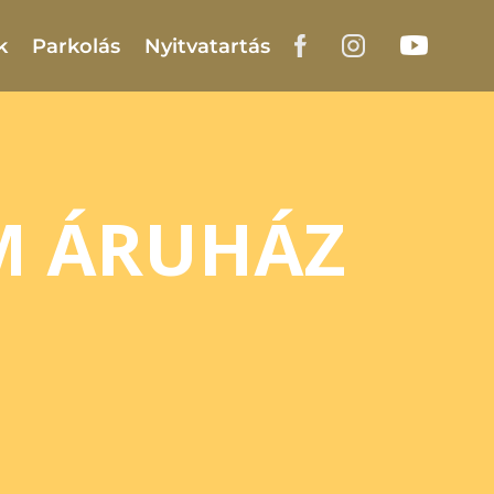
k
Parkolás
Nyitvatartás
M ÁRUHÁZ