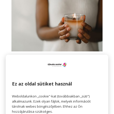
Varázsolj őszi illatokat az otthonodba
Szerző:
HelloPlazaEeltoltoUser
|
okt 18, 2021
|
hello
hétköznapok
,
hello
hello hétköznapok Varázsolj őszi illatokat az
Ez az oldal sütiket használ
otthonodba Az ősz a színes levelek, a rövidülő és egyre
hűvösebb nappalok mellett az otthon bekuckózás
Weboldalunkon „cookie"-kat (továbbiakban „süti")
érzését is magával hozza, hiszen egyre többször
alkalmazunk. Ezek olyan fájlok, melyek információt
töltjük az időnket puha takaróba bugyolálva, miközben
tárolnak webes böngészőjében. Ehhez az Ön
hozzájárulása szükséges.
felkészülünk a...