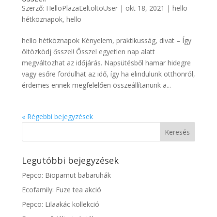
Szerző:
HelloPlazaEeltoltoUser
|
okt 18, 2021
|
hello
hétköznapok
,
hello
hello hétköznapok Kényelem, praktikusság, divat – Így
öltözködj ősszel! Ősszel egyetlen nap alatt
megváltozhat az időjárás. Napsütésből hamar hidegre
vagy esőre fordulhat az idő, így ha elindulunk otthonról,
érdemes ennek megfelelően összeállítanunk a...
« Régebbi bejegyzések
Legutóbbi bejegyzések
Pepco: Biopamut babaruhák
Ecofamily: Fuze tea akció
Pepco: Lilaakác kollekció