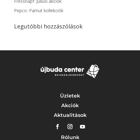
Fressnapf: Júliusi akciók
Pepco: Pamut kollekciók
Legutóbbi hozzászólások
Üzletek
Akciók
Aktualitások
Rólunk