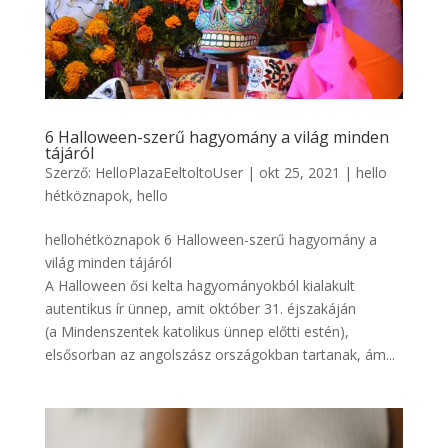
6 Halloween-szerű hagyomány a világ minden
tájáról
Szerző:
HelloPlazaEeltoltoUser
|
okt 25, 2021
|
hello
hétköznapok
,
hello
hellohétköznapok 6 Halloween-szerű hagyomány a
világ minden tájáról
A Halloween ősi kelta hagyományokból kialakult
autentikus ír ünnep, amit október 31. éjszakáján
(a Mindenszentek katolikus ünnep előtti estén),
elsősorban az angolszász országokban tartanak, ám...