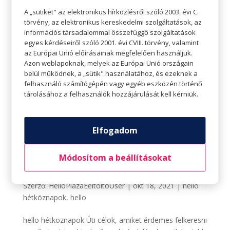
A „sütiket" az elektronikus hírközlésről szóló 2003. évi C.
törvény, az elektronikus kereskedelmi szolgáltatások, az
információs társadalommal összefüggő szolgáltatások
egyes kérdéseiről szóló 2001. évi CVIII. törvény, valamint
az Európai Unió előírásainak megfelelően használjuk.
Azon weblapoknak, melyek az Európai Unió országain
belül működnek, a „sütik" használatához, és ezeknek a
felhasználó számítógépén vagy egyéb eszközén történő
tárolásához a felhasználók hozzájárulását kell kérniük.
Elfogadom
Módosítom a beállításokat
Úti célok, amiket érdemes felkeresni egy őszi
miniszabin
Szerző:
HelloPlazaEeltoltoUser
|
okt 18, 2021
|
hello
hétköznapok
,
hello
hello hétköznapok Úti célok, amiket érdemes felkeresni