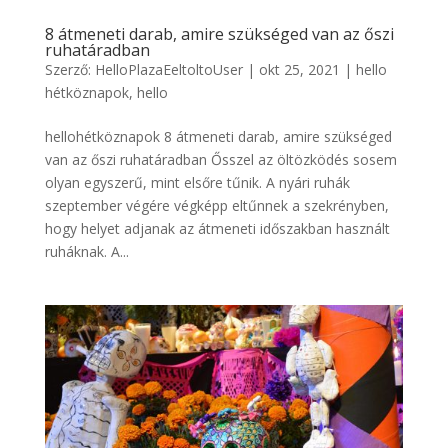
8 átmeneti darab, amire szükséged van az őszi
ruhatáradban
Szerző:
HelloPlazaEeltoltoUser
|
okt 25, 2021
|
hello
hétköznapok
,
hello
hellohétköznapok 8 átmeneti darab, amire szükséged
van az őszi ruhatáradban Ősszel az öltözködés sosem
olyan egyszerű, mint elsőre tűnik. A nyári ruhák
szeptember végére végképp eltűnnek a szekrényben,
hogy helyet adjanak az átmeneti időszakban használt
ruháknak. A...