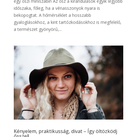
egy őszi miniszabin Az ősz a kirándulások egyik legjobb
időszaka, főleg, ha a vénasszonyok nyara is
bekopogtat. A hőmérséklet a hosszabb
gyaloglásokhoz, a kint tartózkodásokhoz is megfelelő,
a természet gyönyörű,...
Kényelem, praktikusság, divat – Így öltözködj
ősszel!