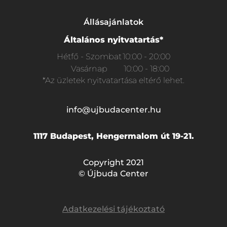
Állásajánlatok
Általános nyitvatartás*
Hétfő - Szombat
10:00 - 20:00
Vasárnap
10:00 - 18:00
*Az üzletek nyitvatartása eltérő lehet.
info@ujbudacenter.hu
1117 Budapest, Hengermalom út 19-21.
Copyright 2021
© Újbuda Center
Adatkezelési tájékoztató