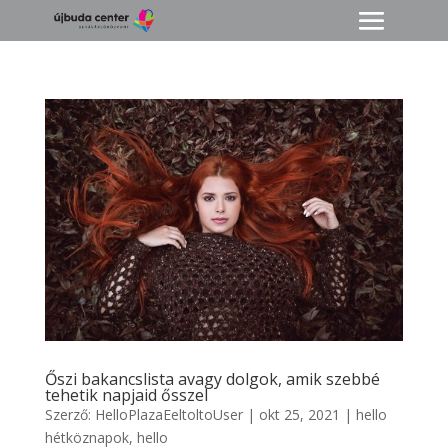
Őszi bakancslista avagy dolgok, amik szebbé
tehetik napjaid ősszel
Szerző:
HelloPlazaEeltoltoUser
|
okt 25, 2021
|
hello
hétköznapok
,
hello