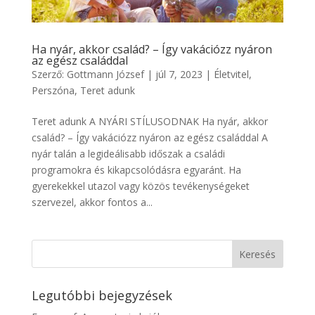
Ha nyár, akkor család? – Így vakációzz nyáron
az egész családdal
Szerző:
Gottmann József
|
júl 7, 2023
|
Életvitel
,
Perszóna
,
Teret adunk
Teret adunk A NYÁRI STÍLUSODNAK Ha nyár, akkor
család? – Így vakációzz nyáron az egész családdal A
nyár talán a legideálisabb időszak a családi
programokra és kikapcsolódásra egyaránt. Ha
gyerekekkel utazol vagy közös tevékenységeket
szervezel, akkor fontos a...
Legutóbbi bejegyzések