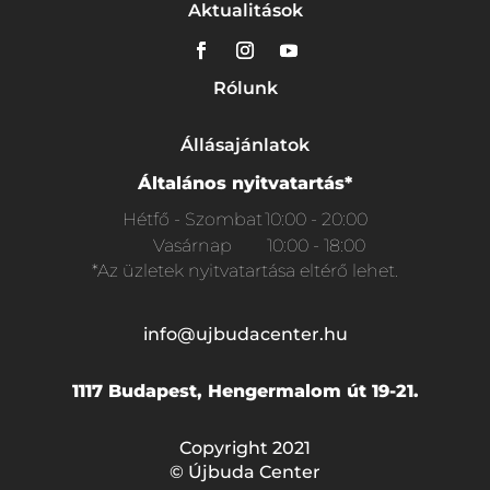
Aktualitások
Rólunk
Állásajánlatok
Általános nyitvatartás*
Hétfő - Szombat
10:00 - 20:00
Vasárnap
10:00 - 18:00
*Az üzletek nyitvatartása eltérő lehet.
info@ujbudacenter.hu
1117 Budapest, Hengermalom út 19-21.
Copyright 2021
© Újbuda Center