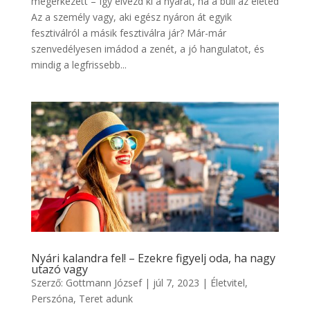
megérkezett – Így élvezd ki a nyarat, ha a buli az életed
Az a személy vagy, aki egész nyáron át egyik
fesztiválról a másik fesztiválra jár? Már-már
szenvedélyesen imádod a zenét, a jó hangulatot, és
mindig a legfrissebb...
Nyári kalandra fel! – Ezekre figyelj oda, ha nagy
utazó vagy
Szerző:
Gottmann József
|
júl 7, 2023
|
Életvitel
,
Perszóna
,
Teret adunk