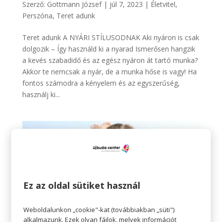
Szerző:
Gottmann József
|
júl 7, 2023
|
Életvitel
,
Perszóna
,
Teret adunk
Teret adunk A NYÁRI STÍLUSODNAK Aki nyáron is csak
dolgozik – Így használd ki a nyarad Ismerősen hangzik
a kevés szabadidő és az egész nyáron át tartó munka?
Akkor te nemcsak a nyár, de a munka hőse is vagy! Ha
fontos számodra a kényelem és az egyszerűség,
használj ki...
Ez az oldal sütiket használ
Weboldalunkon „cookie"-kat (továbbiakban „süti")
alkalmazunk. Ezek olyan fájlok, melyek információt