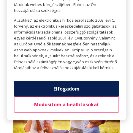
tárolnak webes böngészőjében. Ehhez az Ön
Merülj el a nyárias hangulatban – Vízimádóként
hozzájárulása szükséges.
is élvezd ki az idei nyarat
Szerző:
Gottmann József
|
júl 7, 2023
|
Életvitel
,
A „sütiket" az elektronikus hírközlésről szóló 2003. évi C.
Perszóna
,
Teret adunk
törvény, az elektronikus kereskedelmi szolgáltatások, az
információs társadalommal összefüggő szolgáltatások
Teret adunk A NYÁRI STÍLUSODNAK Merülj el a
egyes kérdéseiről szóló 2001. évi CVIII. törvény, valamint
nyárias hangulatban – Vízimádóként is élvezd ki az idei
az Európai Unió előírásainak megfelelően használjuk.
Azon weblapoknak, melyek az Európai Unió országain
nyarat Ha nyár, akkor neked csak a vízpart játszik?
belül működnek, a „sütik" használatához, és ezeknek a
Csak akkor jössz ki a vízből, ha már kirángatnak? Ha
felhasználó számítógépén vagy egyéb eszközén történő
tényleg kis hableány vagy, aki a nyári hónapokban a
tárolásához a felhasználók hozzájárulását kell kérniük.
medence...
Elfogadom
Módosítom a beállításokat