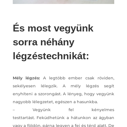
És most vegyünk
sorra néhány
légzéstechnikát:
Mély légzés:
A legtöbb ember csak röviden,
sekélyesen lélegzik. A mély légzés segít
enyhíteni a szorongást. A lényeg, hogy vegyünk
nagyobb lélegzetet, egészen a hasunkba.
– Vegyünk fel kényelmes
testtartást. Feküdhetünk a hátunkon az ágyban
vagy a földön, párna legyen a fej és térd alatt. De