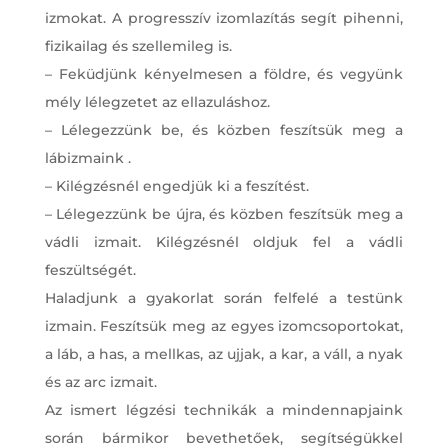
izmokat. A progresszív izomlazítás segít pihenni,
fizikailag és szellemileg is.
– Feküdjünk kényelmesen a földre, és vegyünk
mély lélegzetet az ellazuláshoz.
– Lélegezzünk be, és közben feszítsük meg a
lábizmaink .
– Kilégzésnél engedjük ki a feszítést.
– Lélegezzünk be újra, és közben feszítsük meg a
vádli izmait. Kilégzésnél oldjuk fel a vádli
feszültségét.
Haladjunk a gyakorlat során felfelé a testünk
izmain. Feszítsük meg az egyes izomcsoportokat,
a láb, a has, a mellkas, az ujjak, a kar, a váll, a nyak
és az arc izmait.
Az ismert légzési technikák a mindennapjaink
során bármikor bevethetőek, segítségükkel