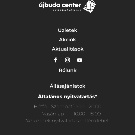
Üzletek
Akciók
Aktualitások
Rólunk
Állásajánlatok
Általános nyitvatartás*
Hétfő - Szombat
10:00 - 20:00
Vasárnap
10:00 - 18:00
*Az üzletek nyitvatartása eltérő lehet.