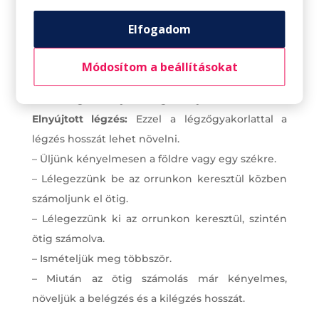
– Használjunk egy szót vagy kifejezést a
Elfogadom
légzésnél. Amikor belélegzünk, gondoljunk arra:
nyugodtan lélegzem”.
Módosítom a beállításokat
– Kilégzésnél pedig a „kilélegzem a stresszt és a
feszültséget” kifejezésre gondoljunk.
Elnyújtott légzés:
Ezzel a légzőgyakorlattal a
légzés hosszát lehet növelni.
– Üljünk kényelmesen a földre vagy egy székre.
– Lélegezzünk be az orrunkon keresztül közben
számoljunk el ötig.
– Lélegezzünk ki az orrunkon keresztül, szintén
ötig számolva.
– Ismételjük meg többször.
– Miután az ötig számolás már kényelmes,
növeljük a belégzés és a kilégzés hosszát.