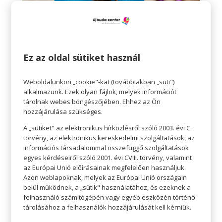
Ez az oldal sütiket használ
Weboldalunkon „cookie"-kat (továbbiakban „süti")
alkalmazunk. Ezek olyan fájlok, melyek információt
tárolnak webes böngészőjében. Ehhez az Ön
Fókuszált légzés:
Mialatt mély lélegzést végzünk,
hozzájárulása szükséges.
fókuszálhatunk egy képre, szóra, kifejezésre.
A „sütiket" az elektronikus hírközlésről szóló 2003. évi C.
törvény, az elektronikus kereskedelmi szolgáltatások, az
– Ilyenkor a legjobb, ha lehunyjuk a szemünk.
információs társadalommal összefüggő szolgáltatások
– Vegyünk néhány mély lélegzetet.
egyes kérdéseiről szóló 2001. évi CVIII. törvény, valamint
– Belégzés során képzeljük el, hogy a levegő tele
az Európai Unió előírásainak megfelelően használjuk.
Azon weblapoknak, melyek az Európai Unió országain
van a béke és nyugalom érzésével. Próbáljuk
belül működnek, a „sütik" használatához, és ezeknek a
meg érezni az egész testünkben.
felhasználó számítógépén vagy egyéb eszközén történő
tárolásához a felhasználók hozzájárulását kell kérniük.
– Kilégzés közben képzeljük el, hogy a levegő a
stresszel és a feszültséggel együtt távozik.