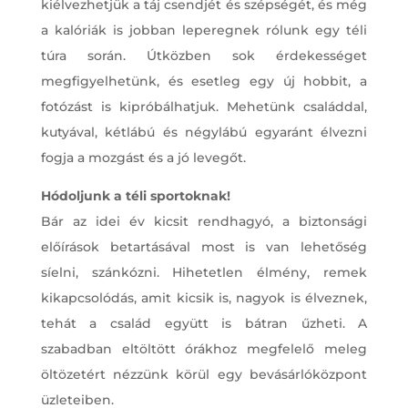
kiélvezhetjük a táj csendjét és szépségét, és még
a kalóriák is jobban leperegnek rólunk egy téli
túra során. Útközben sok érdekességet
megfigyelhetünk, és esetleg egy új hobbit, a
fotózást is kipróbálhatjuk. Mehetünk családdal,
kutyával, kétlábú és négylábú egyaránt élvezni
fogja a mozgást és a jó levegőt.
Hódoljunk a téli sportoknak!
Bár az idei év kicsit rendhagyó, a biztonsági
előírások betartásával most is van lehetőség
síelni, szánkózni. Hihetetlen élmény, remek
kikapcsolódás, amit kicsik is, nagyok is élveznek,
tehát a család együtt is bátran űzheti. A
szabadban eltöltött órákhoz megfelelő meleg
öltözetért nézzünk körül egy bevásárlóközpont
üzleteiben.