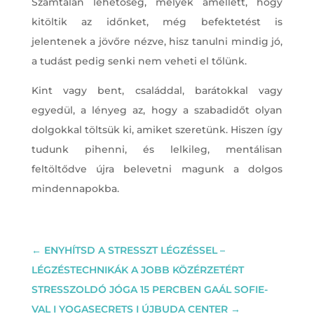
Számtalan lehetőség, melyek amellett, hogy
kitöltik az időnket, még befektetést is
jelentenek a jövőre nézve, hisz tanulni mindig jó,
a tudást pedig senki nem veheti el tőlünk.
Kint vagy bent, családdal, barátokkal vagy
egyedül, a lényeg az, hogy a szabadidőt olyan
dolgokkal töltsük ki, amiket szeretünk. Hiszen így
tudunk pihenni, és lelkileg, mentálisan
feltöltődve újra belevetni magunk a dolgos
mindennapokba.
←
ENYHÍTSD A STRESSZT LÉGZÉSSEL –
LÉGZÉSTECHNIKÁK A JOBB KÖZÉRZETÉRT
STRESSZOLDÓ JÓGA 15 PERCBEN GAÁL SOFIE-
VAL I YOGASECRETS I ÚJBUDA CENTER
→