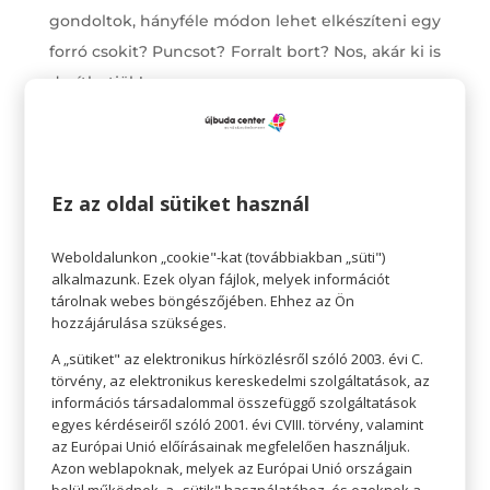
gondoltok, hányféle módon lehet elkészíteni egy
forró csokit? Puncsot? Forralt bort? Nos, akár ki is
deríthetjük!
Süti-süti pogácsát!
Vagy bármi mást! Sokan a pandémia ideje alatt
rákaptunk arra, hogy magunk süssünk, például
Ez az oldal sütiket használ
kenyeret. Miért hagynánk fel ezzel a remek
elfoglaltsággal? Az interneten számtalan leírás és
Weboldalunkon „cookie"-kat (továbbiakban „süti")
alkalmazunk. Ezek olyan fájlok, melyek információt
videó található, amik segítenek újabb és újabb
tárolnak webes böngészőjében. Ehhez az Ön
finomságok elkészítésében. A sütést a gyerekek
hozzájárulása szükséges.
is élvezik, így szuper hétvégi program is
A „sütiket" az elektronikus hírközlésről szóló 2003. évi C.
kerekíthető, aminek a végén remélhetőleg
törvény, az elektronikus kereskedelmi szolgáltatások, az
információs társadalommal összefüggő szolgáltatások
mindenki jól is lakik.
egyes kérdéseiről szóló 2001. évi CVIII. törvény, valamint
az Európai Unió előírásainak megfelelően használjuk.
Azon weblapoknak, melyek az Európai Unió országain
belül működnek, a „sütik" használatához, és ezeknek a