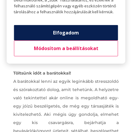
felhasználó számítógépén vagy egyéb eszközén történő
tárolásához a felhasználók hozzájárulását kell kérniük.
Elfogadom
Módosítom a beállításokat
Töltsünk időt a barátokkal!
A barátokkal lenni az egyik leginkább stresszoldó
és szórakoztató dolog, amit tehetünk. A helyzetre
való tekintettel akár online is megoldható egy-
egy jóízű beszélgetés, de még egy társasjáték is
kivitelezhető. Aki mégis úgy gondolja, elmehet
egy kis csavargásra, bejárhatja a
bevásárlóközpont üzleteit, sétálhat, beszélgethet