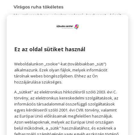
Virágos ruha tökéletes
Ha szívesebben viselsz valami kedveset, kicsit
elegánsabbat egy kerti partira, akkor egy virágos
ruha tökéletes választás. Igazán romantikus
hangulatot áraszt. Remek lehet egy olyan
Ez az oldal sütiket használ
eseményhez, amely körülbelül vacsoraidőben
vagy később kezdődik. Arra azért érdemes
Weboldalunkon „cookie"-kat (továbbiakban „süti")
odafigyelni, hogy kényelmes legyen, és le
alkalmazunk. Ezek olyan fájlok, melyek információt
lehessen ülni benne.
tárolnak webes böngészőjében. Ehhez az Ön
hozzájárulása szükséges.
Nyomatos ingek
A „sütiket" az elektronikus hírközlésről szóló 2003. évi C.
A férfiak is szeretnek vidám ingeket hordani, és
törvény, az elektronikus kereskedelmi szolgáltatások, az
kicsit kitűnni. Ennek remek módja a nyári,
információs társadalommal összefüggő szolgáltatások
egyes kérdéseiről szóló 2001. évi CVIII. törvény, valamint
nyomatos ingek (nem kimondottan a hawaii
az Európai Unió előírásainak megfelelően használjuk.
mintás narancssárga ingekre gondolunk)
Azon weblapoknak, melyek az Európai Unió országain
belül működnek, a „sütik" használatához, és ezeknek a
rövidnadrággal.
felhasználó számítógépén vagy egyéb eszközén történő