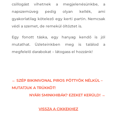
csillogást vihetnek a megjelenésünkbe, a
napszemüveg pedig olyan kellék, ami
gyakorlatilag kötelező egy kerti partin. Nemcsak
védi a szemet, de remekül öltöztet is.
Egy fonott táska, egy hanyag kendő is jól
mutathat. Üzleteinkben meg is találod a
megfelelő darabokat – látogass el hozzánk!
←
SZÉP BIKINIVONAL PIROS PÖTTYÖK NÉLKÜL –
MUTATJUK A TRÜKKÖT!
NYÁRI SMINKHIBÁK? EZEKET KERÜLD!
→
VISSZA A CIKKEKHEZ