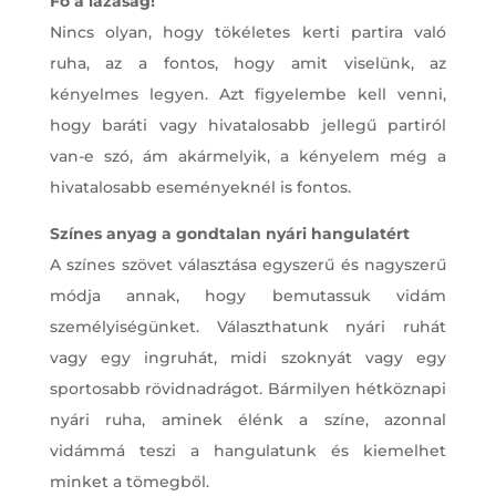
Fő a lazaság!
Nincs olyan, hogy tökéletes kerti partira való
ruha, az a fontos, hogy amit viselünk, az
kényelmes legyen. Azt figyelembe kell venni,
hogy baráti vagy hivatalosabb jellegű partiról
van-e szó, ám akármelyik, a kényelem még a
hivatalosabb eseményeknél is fontos.
Színes anyag a gondtalan nyári hangulatért
A színes szövet választása egyszerű és nagyszerű
módja annak, hogy bemutassuk vidám
személyiségünket. Választhatunk nyári ruhát
vagy egy ingruhát, midi szoknyát vagy egy
sportosabb rövidnadrágot. Bármilyen hétköznapi
nyári ruha, aminek élénk a színe, azonnal
vidámmá teszi a hangulatunk és kiemelhet
minket a tömegből.