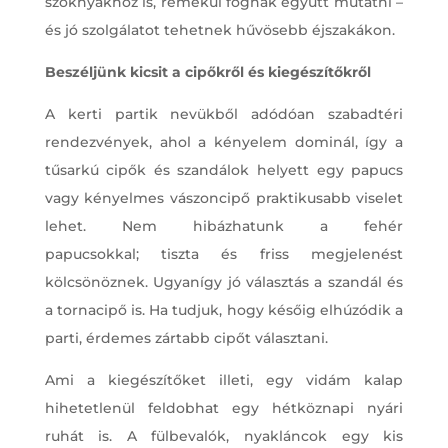
szoknyákhoz is, remekül fognak együtt mutatni –
és jó szolgálatot tehetnek hűvösebb éjszakákon.
Beszéljünk kicsit a cipőkről és kiegészítőkről
A kerti partik nevükből adódóan szabadtéri
rendezvények, ahol a kényelem dominál, így a
tűsarkú cipők és szandálok helyett egy papucs
vagy kényelmes vászoncipő praktikusabb viselet
lehet. Nem hibázhatunk a fehér
papucsokkal; tiszta és friss megjelenést
kölcsönöznek. Ugyanígy jó választás a szandál és
a tornacipő is. Ha tudjuk, hogy későig elhúzódik a
parti, érdemes zártabb cipőt választani.
Ami a kiegészítőket illeti, egy vidám kalap
hihetetlenül feldobhat egy hétköznapi nyári
ruhát is. A fülbevalók, nyakláncok egy kis