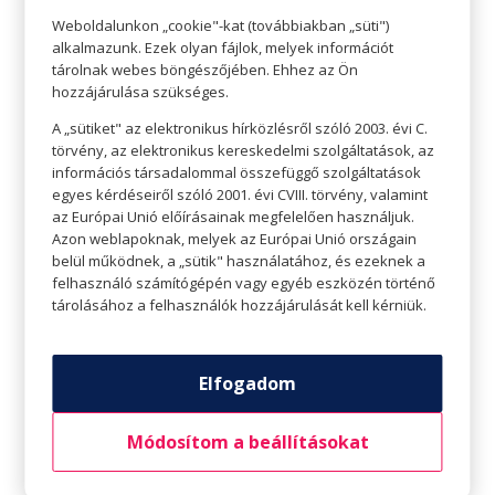
Weboldalunkon „cookie"-kat (továbbiakban „süti")
alkalmazunk. Ezek olyan fájlok, melyek információt
tárolnak webes böngészőjében. Ehhez az Ön
hozzájárulása szükséges.
A „sütiket" az elektronikus hírközlésről szóló 2003. évi C.
törvény, az elektronikus kereskedelmi szolgáltatások, az
információs társadalommal összefüggő szolgáltatások
egyes kérdéseiről szóló 2001. évi CVIII. törvény, valamint
az Európai Unió előírásainak megfelelően használjuk.
Azon weblapoknak, melyek az Európai Unió országain
belül működnek, a „sütik" használatához, és ezeknek a
Nem megfelelő árnyalat használata
felhasználó számítógépén vagy egyéb eszközén történő
Nyáron mindannyian barnulunk egy kicsit, így a
tárolásához a felhasználók hozzájárulását kell kérniük.
télen, világos bőrhöz használt alapozók és
korrektorok biztosan nem lesznek megfelelőek.
Elfogadom
Ha te is barnultál, legjobb ha sötétebb
árnyalatúra cseréled a kedvenc sminkcuccaid.
Módosítom a beállításokat
Látogass el a drogériába és keress olyan alapozót,
ami megfelelő a nyári bőröd színéhez.