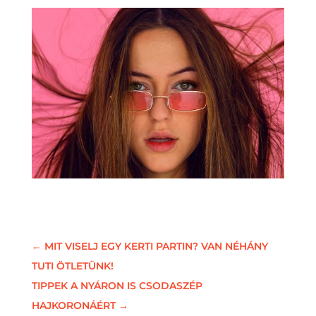
←
MIT VISELJ EGY KERTI PARTIN? VAN NÉHÁNY
TUTI ÖTLETÜNK!
TIPPEK A NYÁRON IS CSODASZÉP
HAJKORONÁÉRT
→