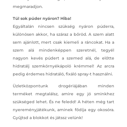
megmaradjon.
Túl sok púder nyáron? Hiba!
Egyáltalán nincsen szükség nyáron púderra,
különösen akkor, ha száraz a bőröd. A szem alatt
sem ajánlott, mert csak kiemeli a ráncokat. Ha a
szem alá mindenképpen szeretnél, tegyél
nagyon kevés púdert a szemed alá, de előtte
hidratálj szemkörnyékápoló krémmel! Az arcra
pedig érdemes hidratáló, fixáló spray-t használni.
Üzletközpontunk drogériájában minden
terméket megtalálsz, amire egy jó sminkhez
szükséged lehet. És ne feledd! A héten még tart
nyereményjátékunk, aminek fődíja egy okosóra.
Gyűjtsd a blokkot és játssz velünk!