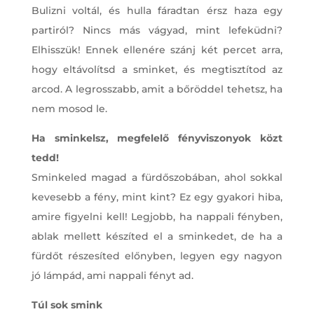
Bulizni voltál, és hulla fáradtan érsz haza egy
partiról? Nincs más vágyad, mint lefeküdni?
Elhisszük! Ennek ellenére szánj két percet arra,
hogy eltávolítsd a sminket, és megtisztítod az
arcod. A legrosszabb, amit a bőröddel tehetsz, ha
nem mosod le.
Ha sminkelsz, megfelelő fényviszonyok közt
tedd!
Sminkeled magad a fürdőszobában, ahol sokkal
kevesebb a fény, mint kint? Ez egy gyakori hiba,
amire figyelni kell! Legjobb, ha nappali fényben,
ablak mellett készíted el a sminkedet, de ha a
fürdőt részesíted előnyben, legyen egy nagyon
jó lámpád, ami nappali fényt ad.
Túl sok smink