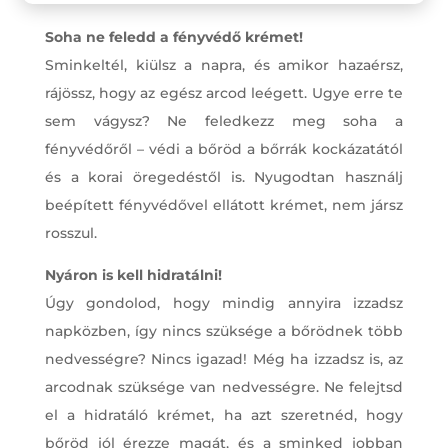
Soha ne feledd a fényvédő krémet!
Sminkeltél, kiülsz a napra, és amikor hazaérsz,
rájössz, hogy az egész arcod leégett. Ugye erre te
sem vágysz? Ne feledkezz meg soha a
fényvédőről – védi a bőröd a bőrrák kockázatától
és a korai öregedéstől is. Nyugodtan használj
beépített fényvédővel ellátott krémet, nem jársz
rosszul.
Nyáron is kell hidratálni!
Úgy gondolod, hogy mindig annyira izzadsz
napközben, így nincs szüksége a bőrödnek több
nedvességre? Nincs igazad! Még ha izzadsz is, az
arcodnak szüksége van nedvességre. Ne felejtsd
el a hidratáló krémet, ha azt szeretnéd, hogy
bőröd jól érezze magát, és a sminked jobban