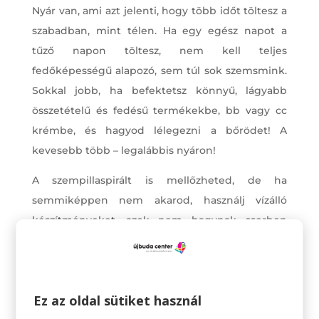
Nyár van, ami azt jelenti, hogy több időt töltesz a
szabadban, mint télen. Ha egy egész napot a
tűző napon töltesz, nem kell teljes
fedőképességű alapozó, sem túl sok szemsmink.
Sokkal jobb, ha befektetsz könnyű, lágyabb
összetételű és fedésű termékekbe, bb vagy cc
krémbe, és hagyod lélegezni a bőrödet! A
kevesebb több – legalábbis nyáron!
A szempillaspirált is mellőzheted, de ha
semmiképpen nem akarod, használj vízálló
készítményeket, azok nem hagynak cserben
úszás közben sem, és az izzadás sem tesz kárt
bennük.
Ez az oldal sütiket használ