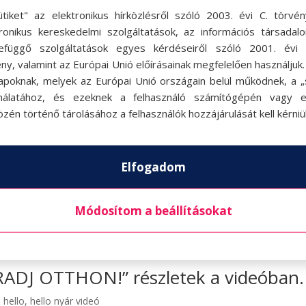
ütiket" az elektronikus hírközlésről szóló 2003. évi C. törvén
tronikus kereskedelmi szolgáltatások, az információs társadal
efüggő szolgáltatások egyes kérdéseiről szóló 2001. évi C
ny, valamint az Európai Unió előírásainak megfelelően használjuk
apoknak, melyek az Európai Unió országain belül működnek, a „s
nálatához, és ezeknek a felhasználó számítógépén vagy 
zén történő tárolásához a felhasználók hozzájárulását kell kérniü
Elfogadom
Módosítom a beállításokat
ARADJ OTTHON!” részletek a videóban.
,
hello
,
hello nyár videó