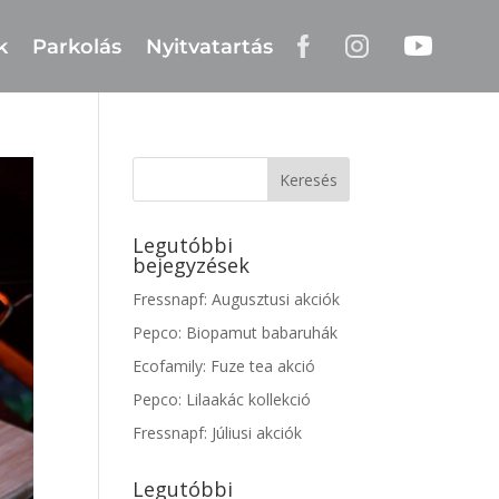
k
Parkolás
Nyitvatartás
Legutóbbi
bejegyzések
Fressnapf: Augusztusi akciók
Pepco: Biopamut babaruhák
Ecofamily: Fuze tea akció
Pepco: Lilaakác kollekció
Fressnapf: Júliusi akciók
Legutóbbi