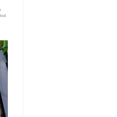
k
atod