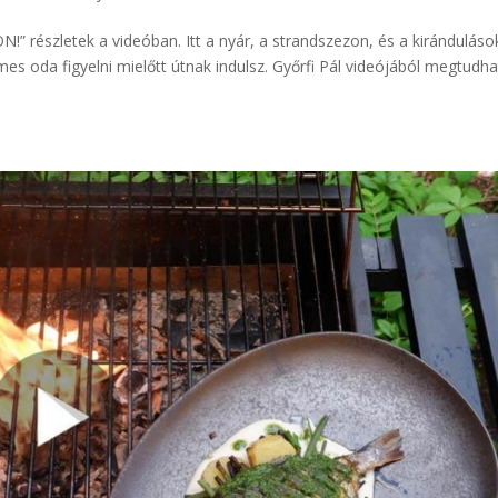
!” részletek a videóban. Itt a nyár, a strandszezon, és a kiránduláso
es oda figyelni mielőtt útnak indulsz. Győrfi Pál videójából megtudh