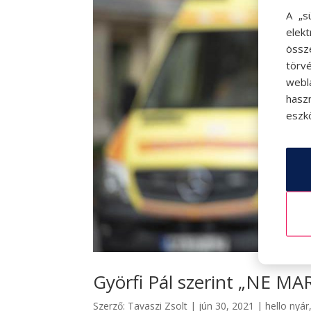
A „s
elek
össz
törvé
webl
hasz
eszkö
Györfi Pál szerint „NE M
Szerző:
Tavaszi Zsolt
|
jún 30, 2021
|
hello nyár