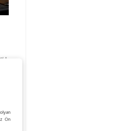
n! A
és
olyan
az Ön