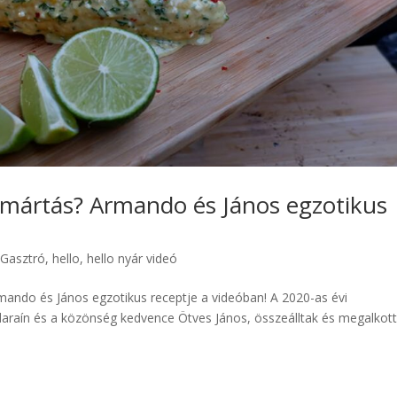
is mártás? Armando és János egzotikus
,
Gasztró
,
hello
,
hello nyár videó
Armando és János egzotikus receptje a videóban! A 2020-as évi
raín és a közönség kedvence Ötves János, összeálltak és megalkott