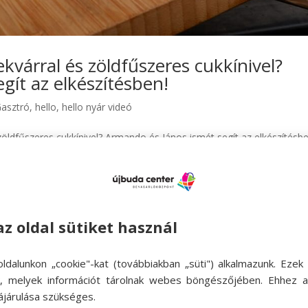
kvárral és zöldfűszeres cukkínivel?
gít az elkészítésben!
asztró
,
hello
,
hello nyár videó
zöldfűszeres cukkínivel? Armando és János ismét segít az elkészítésbe
mando Mundaraín és a közönség kedvence Ötves János, összeálltak 
az oldal sütiket használ
ldalunkon „cookie"-kat (továbbiakban „süti") alkalmazunk. Ezek 
ok, melyek információt tárolnak webes böngészőjében. Ehhez 
ájárulása szükséges.