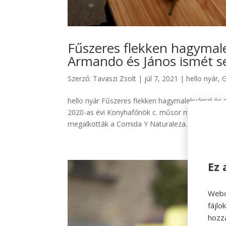
Fűszeres flekken hagymale
Armando és János ismét se
Szerző:
Tavaszi Zsolt
|
júl 7, 2021
|
hello nyár
,
G
hello nyár Fűszeres flekken hagymalekvárral és 
2020-as évi Konyhafőnök c. műsor nyertese, Ar
megalkották a Comida Y Naturaleza...
Ez 
Webo
fájl
hozz