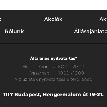
k
Akciók
Ak
Rólunk
Állásajánlat
Általános nyitvatartás*
Hétfő - Szombat
10:00 - 20:00
Vasárnap
10:00 - 18:00
*Az üzletek nyitvatartása eltérő lehet.
1117 Budapest, Hengermalom út 19-21.