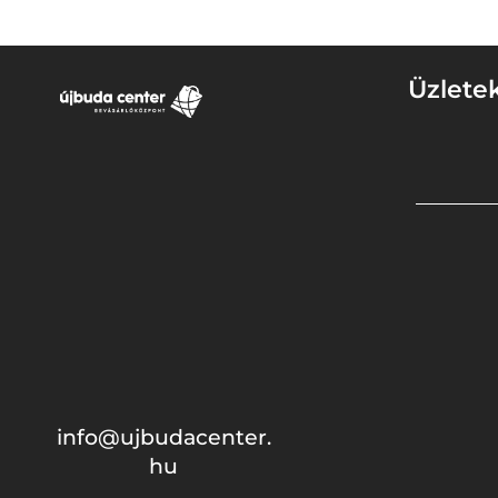
Üzlete
info@ujbudacenter.
hu