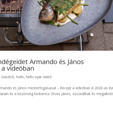
vendégeidet Armando és János
 a videóban
,
Gasztró
,
hello
,
hello nyár videó
 Armando és János mesterfogásaival – Recept a videóban A 2020-as év
raín és a közönség kedvence Ötves János, összeálltak és megalkott