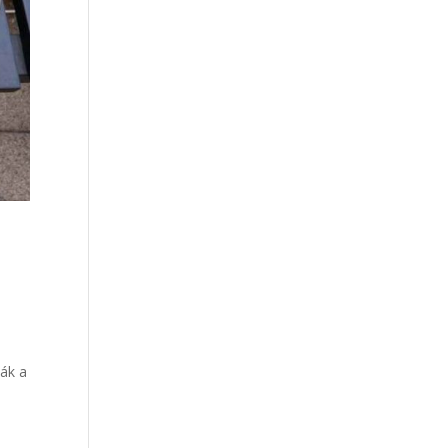
i
ák a