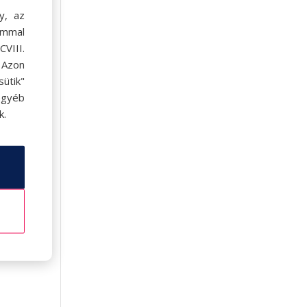
y, az
ommal
VIII.
. Azon
ütik"
egyéb
k.